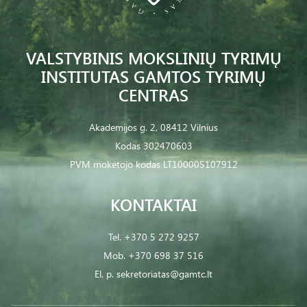
VALSTYBINIS MOKSLINIŲ TYRIMŲ
INSTITUTAS GAMTOS TYRIMŲ
CENTRAS
Akademijos g. 2, 08412 Vilnius
Kodas 302470603
PVM mokėtojo kodas LT100005107912
KONTAKTAI
Tel.
+370 5 272 9257
Mob.
+370 698 37 516
El. p.
sekretoriatas@gamtc.lt