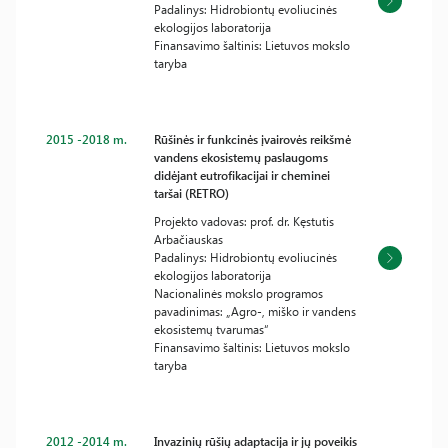
Padalinys: Hidrobiontų evoliucinės
ekologijos laboratorija
Finansavimo šaltinis: Lietuvos mokslo
taryba
2015 -2018 m.
Rūšinės ir funkcinės įvairovės reikšmė
vandens ekosistemų paslaugoms
didėjant eutrofikacijai ir cheminei
taršai (RETRO)
Projekto vadovas: prof. dr. Kęstutis
Arbačiauskas
Padalinys: Hidrobiontų evoliucinės
ekologijos laboratorija
Nacionalinės mokslo programos
pavadinimas: „Agro-, miško ir vandens
ekosistemų tvarumas“
Finansavimo šaltinis: Lietuvos mokslo
taryba
2012 -2014 m.
Invazinių rūšių adaptacija ir jų poveikis