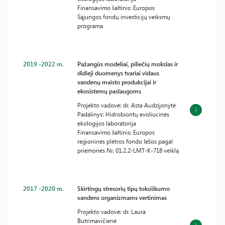
Finansavimo šaltinis: Europos
Sąjungos fondų investicijų veiksmų
programa
2019 -2022 m.
Pažangūs modeliai, piliečių mokslas ir
didieji duomenys tvariai vidaus
vandenų maisto produkcijai ir
ekosistemų paslaugoms
Projekto vadovė: dr. Asta Audzijonytė
Padalinys: Hidrobiontų evoliucinės
ekologijos laboratorija
Finansavimo šaltinis: Europos
regioninės plėtros fondo lėšos pagal
priemonės Nr. 01.2.2-LMT-K-718 veiklą
2017 -2020 m.
Skirtingų stresorių tipų toksiškumo
vandens organizmams vertinimas
Projekto vadovė: dr. Laura
Butrimavičienė