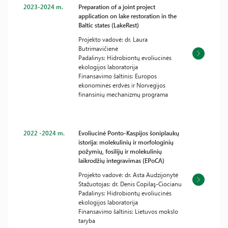
2023-2024 m.
Preparation of a joint project
application on lake restoration in the
Baltic states (LakeRest)
Projekto vadovė: dr. Laura
Butrimavičienė
Padalinys: Hidrobiontų evoliucinės
ekologijos laboratorija
Finansavimo šaltinis: Europos
ekonominės erdvės ir Norvegijos
finansinių mechanizmų programa
2022 -2024 m.
Evoliucinė Ponto-Kaspijos šoniplaukų
istorija: molekulinių ir morfologinių
požymių, fosilijų ir molekulinių
laikrodžių integravimas (EPoCA)
Projekto vadovė: dr. Asta Audzijonytė
Stažuotojas: dr. Denis Copilaş-Ciocianu
Padalinys: Hidrobiontų evoliucinės
ekologijos laboratorija
Finansavimo šaltinis: Lietuvos mokslo
taryba