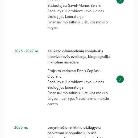
Stažuotojas: Gavril-Marius Berchi
Padalinys: Hidrobiontų evoliucinės
ekologijos laboratorija
Finansavimo šaltinis: Lietuvos mokslo
taryba
2025 -2027 m.
Kaukazo gėlavandenių šoniplaukų
hiperįvairovės evoliucija, biogeografija
ir kriptinė rūšiadara
Projekto vadovas: Denis Copilas-
Ciocianu
Padalinys: Hidrobiontų evoliucinės
ekologijos laboratorija
Finansavimo šaltinis: Lietuvos mokslo
taryba ir Lenkijos Nacionalinio mokslo
centro
2025 m.
Ledynmečio reliktinių vėžiagyvių
paplitimas ir populiacijų būklė