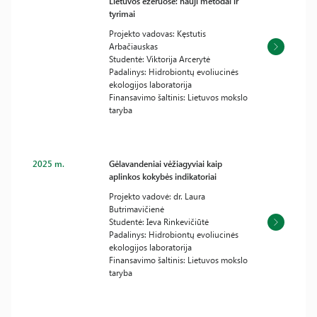
Lietuvos ežeruose: nauji metodai ir
tyrimai
Projekto vadovas: Kęstutis
Arbačiauskas
Studentė: Viktorija Arcerytė
Padalinys: Hidrobiontų evoliucinės
ekologijos laboratorija
Finansavimo šaltinis: Lietuvos mokslo
taryba
2025 m.
Gėlavandeniai vėžiagyviai kaip
aplinkos kokybės indikatoriai
Projekto vadovė: dr. Laura
Butrimavičienė
Studentė: Ieva Rinkevičiūtė
Padalinys: Hidrobiontų evoliucinės
ekologijos laboratorija
Finansavimo šaltinis: Lietuvos mokslo
taryba