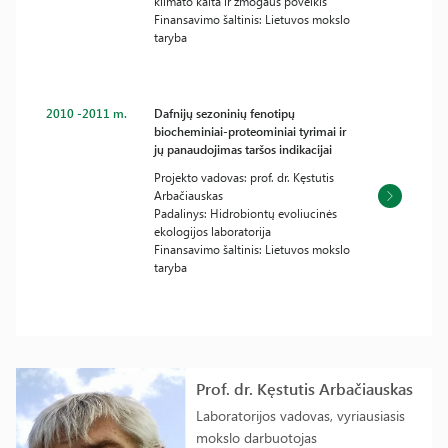
klimato kaita ir žmogaus poveikis“
Finansavimo šaltinis: Lietuvos mokslo
taryba
2010 -2011 m.
Dafnijų sezoninių fenotipų
biocheminiai-proteominiai tyrimai ir
jų panaudojimas taršos indikacijai
Projekto vadovas: prof. dr. Kęstutis
Arbačiauskas
Padalinys: Hidrobiontų evoliucinės
ekologijos laboratorija
Finansavimo šaltinis: Lietuvos mokslo
taryba
Prof. dr. Kęstutis Arbačiauskas
Laboratorijos vadovas, vyriausiasis
mokslo darbuotojas