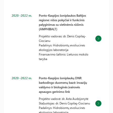
2020 -2022 m.
Ponto-Kaspijos šoniplaukos Baltijos
regione: nišos pokyčiai ir funkcinis
palyginimas su vietinėmis rūšimis
(AMPHIBALT)
Projekto vadovas: dr. Denis Copilaş-
Ciocianu
Padalinys: Hidrobiontų evoliucinės
ekologijos laboratorija
Finansavimo šaltinis: Lietuvos mokslo
taryba
2020 -2022 m.
Ponto-Kaspijos šoniplaukų DNR
barkodingo duomenų bazė: invazijų
valdymo ir biologinės įvairovės
apsaugos gerinimo link
Projekto vadovė: dr. Asta Audzijonytė
Stažuotojas: dr. Denis Copilaş-Ciocianu
Padalinys: Hidrobiontų evoliucinės
ekologijos laboratorija