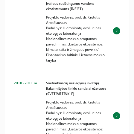
įvairaus sudėtingumo vandens
ekosistemoms (INSIST)
Projekto vadovas: prof. dr. Kęstutis
Arbačiauskas
Padalinys: Hidrobiontų evoliucinės
ekologijos laboratorija
Nacionalinės mokslo programos
pavadinimas: „Lietuvos ekosistemos:
klimato kaita ir žmogaus poveikis“
Finansavimo šaltinis: Lietuvos mokslo
taryba
2010 -2011 m.
Svetimkraščių vėžiagyvių invazijų
įtaka mitybos tinklo sandarai ežeruose
(SVETIMI TINKLE)
Projekto vadovas: prof. dr. Kęstutis
Arbačiauskas
Padalinys: Hidrobiontų evoliucinės
ekologijos laboratorija
Nacionalinės mokslo programos
pavadinimas: „Lietuvos ekosistemos: