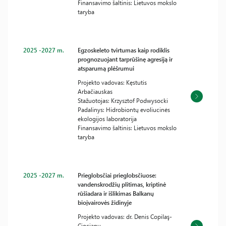
Finansavimo šaltinis: Lietuvos mokslo
taryba
2025 -2027 m.
Egzoskeleto tvirtumas kaip rodiklis
prognozuojant tarprūšinę agresiją ir
atsparumą plėšrumui
Projekto vadovas: Kęstutis
Arbačiauskas
Stažuotojas: Krzysztof Podwysocki
Padalinys: Hidrobiontų evoliucinės
ekologijos laboratorija
Finansavimo šaltinis: Lietuvos mokslo
taryba
2025 -2027 m.
Prieglobsčiai prieglobsčiuose:
vandenskrodžių plitimas, kriptinė
rūšiadara ir išlikimas Balkanų
bioįvairovės židinyje
Projekto vadovas: dr. Denis Copilaş-
Ciocianu