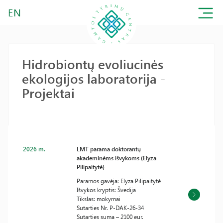
EN
Hidrobiontų evoliucinės
ekologijos laboratorija -
Projektai
2026 m.
LMT parama doktorantų
akademinėms išvykoms (Elyza
Pilipaitytė)
Paramos gavėja: Elyza Pilipaitytė
Išvykos kryptis: Švedija
Tikslas: mokymai
Sutarties Nr. P-DAK-26-34
Sutarties suma – 2100 eur.