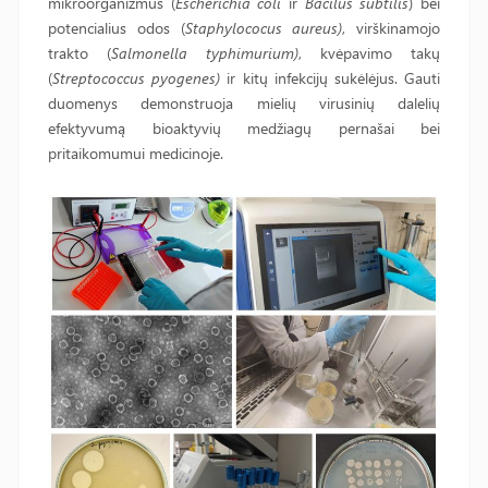
mikroorganizmus (
Escherichia coli
ir
Bacilus sub
ti
lis
) bei
potencialius odos (
Staphylococus aureus)
, virškinamojo
trakto (
Salmonella typhimurium)
, kvėpavimo takų
(
Streptococcus pyogenes)
ir kitų infekcijų sukėlėjus. Gauti
duomenys demonstruoja mielių virusinių dalelių
efektyvumą bioaktyvių medžiagų pernašai bei
pritaikomumui medicinoje.