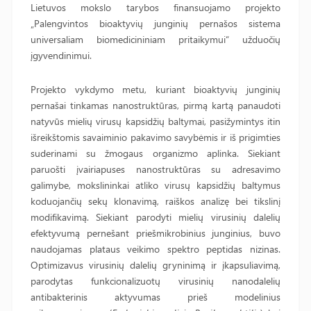
Lietuvos mokslo tarybos finansuojamo projekto
„Palengvintos bioaktyvių junginių pernašos sistema
universaliam biomedicininiam pritaikymui“ užduočių
įgyvendinimui.
Projekto vykdymo metu, kuriant bioaktyvių junginių
pernašai tinkamas nanostruktūras, pirmą kartą panaudoti
natyvūs mielių virusų kapsidžių baltymai, pasižymintys itin
išreikštomis savaiminio pakavimo savybėmis ir iš prigimties
suderinami su žmogaus organizmo aplinka. Siekiant
paruošti įvairiapuses nanostruktūras su adresavimo
galimybe, mokslininkai atliko virusų kapsidžių baltymus
koduojančių sekų klonavimą, raiškos analizę bei tikslinį
modifikavimą. Siekiant parodyti mielių virusinių dalelių
efektyvumą pernešant priešmikrobinius junginius, buvo
naudojamas plataus veikimo spektro peptidas nizinas.
Optimizavus virusinių dalelių gryninimą ir įkapsuliavimą,
parodytas funkcionalizuotų virusinių nanodalelių
antibakterinis aktyvumas prieš modelinius