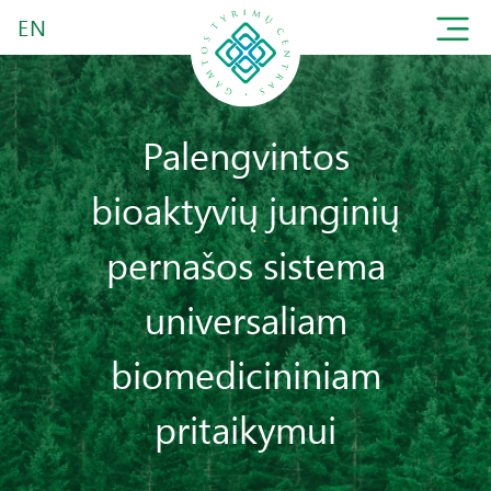
EN
Palengvintos
bioaktyvių junginių
pernašos sistema
universaliam
biomedicininiam
pritaikymui