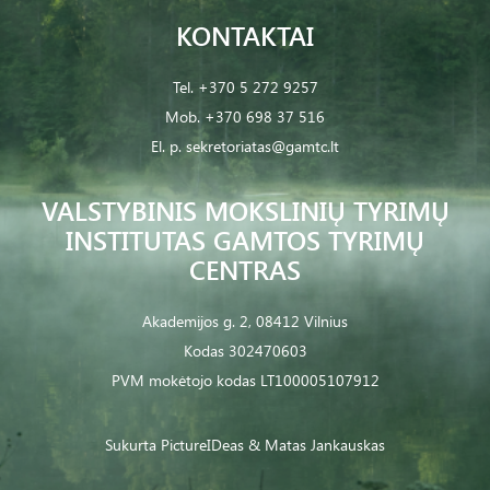
KONTAKTAI
Tel.
+370 5 272 9257
Mob.
+370 698 37 516
El. p.
sekretoriatas@gamtc.lt
VALSTYBINIS MOKSLINIŲ TYRIMŲ
INSTITUTAS GAMTOS TYRIMŲ
CENTRAS
Akademijos g. 2, 08412 Vilnius
Kodas 302470603
PVM mokėtojo kodas LT100005107912
Sukurta
PictureIDeas
& Matas Jankauskas