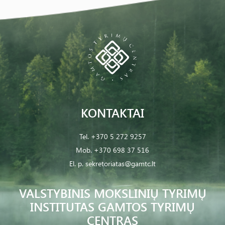
KONTAKTAI
Tel.
+370 5 272 9257
Mob.
+370 698 37 516
El. p.
sekretoriatas@gamtc.lt
VALSTYBINIS MOKSLINIŲ TYRIMŲ
INSTITUTAS GAMTOS TYRIMŲ
CENTRAS