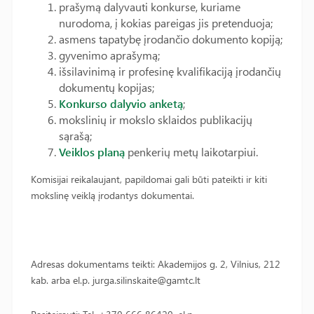
prašymą dalyvauti konkurse, kuriame
nurodoma, į kokias pareigas jis pretenduoja;
asmens tapatybę įrodančio dokumento kopiją;
gyvenimo aprašymą;
išsilavinimą ir profesinę kvalifikaciją įrodančių
dokumentų kopijas;
Konkurso dalyvio anketą
;
mokslinių ir mokslo sklaidos publikacijų
sąrašą;
Veiklos planą
penkerių metų laikotarpiui.
Komisijai reikalaujant, papildomai gali būti pateikti ir kiti
mokslinę veiklą įrodantys dokumentai.
Adresas dokumentams teikti: Akademijos g. 2, Vilnius, 212
kab. arba el.p. jurga.silinskaite@gamtc.lt