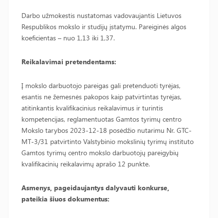
Darbo užmokestis nustatomas vadovaujantis Lietuvos
Respublikos mokslo ir studijų įstatymu. Pareiginės algos
koeficientas – nuo 1,13 iki 1,37.
Reikalavimai pretendentams:
Į mokslo darbuotojo pareigas gali pretenduoti tyrėjas,
esantis ne žemesnės pakopos kaip patvirtintas tyrėjas,
atitinkantis kvalifikacinius reikalavimus ir turintis
kompetencijas, reglamentuotas Gamtos tyrimų centro
Mokslo tarybos 2023-12-18 posėdžio nutarimu Nr. GTC-
MT-3/31 patvirtinto Valstybinio mokslinių tyrimų instituto
Gamtos tyrimų centro mokslo darbuotojų pareigybių
kvalifikacinių reikalavimų aprašo 12 punkte.
Asmenys, pageidaujantys dalyvauti konkurse,
pateikia šiuos dokumentus: