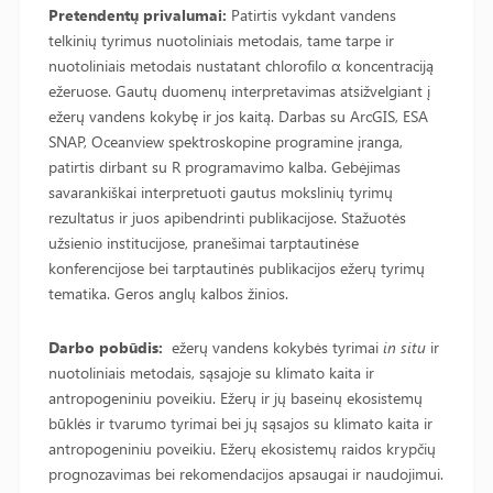
Pretendentų privalumai:
Patirtis vykdant vandens
telkinių tyrimus nuotoliniais metodais, tame tarpe ir
nuotoliniais metodais nustatant chlorofilo α koncentraciją
ežeruose. Gautų duomenų interpretavimas atsižvelgiant į
ežerų vandens kokybę ir jos kaitą. Darbas su ArcGIS, ESA
SNAP, Oceanview spektroskopine programine įranga,
patirtis dirbant su R programavimo kalba. Gebėjimas
savarankiškai interpretuoti gautus mokslinių tyrimų
rezultatus ir juos apibendrinti publikacijose. Stažuotės
užsienio institucijose, pranešimai tarptautinėse
konferencijose bei tarptautinės publikacijos ežerų tyrimų
tematika. Geros anglų kalbos žinios.
Darbo pobūdis:
ežerų vandens kokybės tyrimai
in situ
ir
nuotoliniais metodais, sąsajoje su klimato kaita ir
antropogeniniu poveikiu. Ežerų ir jų baseinų ekosistemų
būklės ir tvarumo tyrimai bei jų sąsajos su klimato kaita ir
antropogeniniu poveikiu. Ežerų ekosistemų raidos krypčių
prognozavimas bei rekomendacijos apsaugai ir naudojimui.