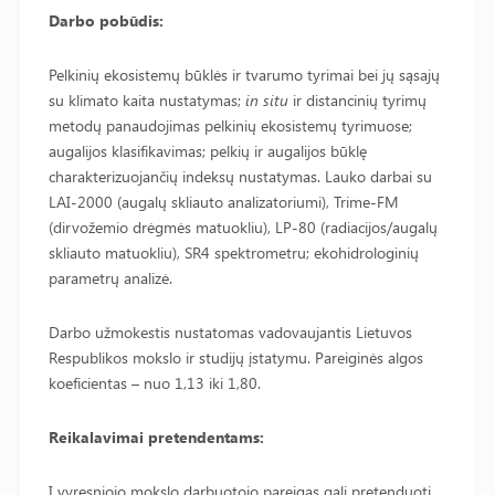
Darbo pobūdis:
Pelkinių ekosistemų būklės ir tvarumo tyrimai bei jų sąsajų
su klimato kaita nustatymas;
in situ
ir distancinių tyrimų
metodų panaudojimas pelkinių ekosistemų tyrimuose;
augalijos klasifikavimas; pelkių ir augalijos būklę
charakterizuojančių indeksų nustatymas. Lauko darbai su
LAI-2000 (augalų skliauto analizatoriumi), Trime-FM
(dirvožemio drėgmės matuokliu), LP-80 (radiacijos/augalų
skliauto matuokliu), SR4 spektrometru; ekohidrologinių
parametrų analizė.
Darbo užmokestis nustatomas vadovaujantis Lietuvos
Respublikos mokslo ir studijų įstatymu. Pareiginės algos
koeficientas – nuo 1,13 iki 1,80.
Reikalavimai pretendentams:
Į vyresniojo mokslo darbuotojo pareigas gali pretenduoti