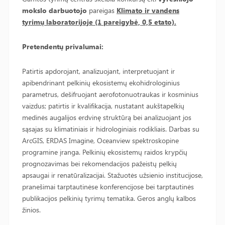
mokslo darbuotojo
pareigas
Klimato ir vandens
tyrimų laboratorijoje (1 pareigybė, 0,5 etato).
Pretendentų privalumai:
Patirtis apdorojant, analizuojant, interpretuojant ir
apibendrinant pelkinių ekosistemų ekohidrologinius
parametrus, dešifruojant aerofotonuotraukas ir kosminius
vaizdus; patirtis ir kvalifikacija, nustatant aukštapelkių
medinės augalijos erdvinę struktūrą bei analizuojant jos
sąsajas su klimatiniais ir hidrologiniais rodikliais. Darbas su
ArcGIS, ERDAS Imagine, Oceanview spektroskopine
programine įranga. Pelkinių ekosistemų raidos krypčių
prognozavimas bei rekomendacijos pažeistų pelkių
apsaugai ir renatūralizacijai. Stažuotės užsienio institucijose,
pranešimai tarptautinėse konferencijose bei tarptautinės
publikacijos pelkinių tyrimų tematika. Geros anglų kalbos
žinios.