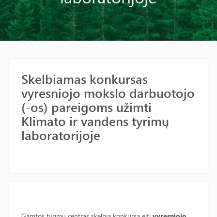
Skelbiamas konkursas
vyresniojo mokslo darbuotojo
(-os) pareigoms užimti
Klimato ir vandens tyrimų
laboratorijoje
Gamtos tyrimų centras skelbia konkursą eiti
vyresniojo