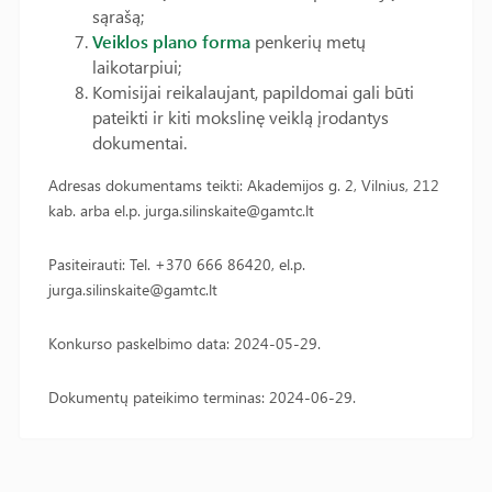
sąrašą;
Veiklos plano forma
penkerių metų
laikotarpiui;
Komisijai reikalaujant, papildomai gali būti
pateikti ir kiti mokslinę veiklą įrodantys
dokumentai.
Adresas dokumentams teikti: Akademijos g. 2, Vilnius, 212
kab. arba el.p. jurga.silinskaite@gamtc.lt
Pasiteirauti: Tel. +370 666 86420, el.p.
jurga.silinskaite@gamtc.lt
Konkurso paskelbimo data: 2024-05-29.
Dokumentų pateikimo terminas: 2024-06-29.