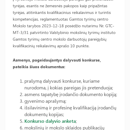
tyrėjas, esantis ne žemesnės pakopos kaip pripažintas
tyrėjas, atitinkantis kvalifikacinius reikalavimus ir turintis
kompetencijas, reglamentuotas Gamtos tyrimų centro
Mokslo tarybos 2023-12-18 posėdžio nutarimu Nr. GTC-
MT-3/31 patvirtinto Valstybinio mokslinių tyrimų instituto
Gamtos tyrimų centro mokslo darbuotojų pareigybių
kvalifikacinių reikalavimų aprašo 10 punkte.
Asmenys, pageidaujantys dalyvauti konkurse,
pateikia šiuos dokumentus:
prašymą dalyvauti konkurse, kuriame
nurodoma, į kokias pareigas jis pretenduoja;
asmens tapatybę įrodančio dokumento kopiją;
gyvenimo aprašymą;
išsilavinimą ir profesinę kvalifikaciją įrodančių
dokumentų kopijas;
Konkurso dalyvio anketa
;
mokslinių ir mokslo sklaidos publikacijų