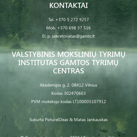
KONTAKTAI
Tel.
+370 5 272 9257
Mob.
+370 698 37 516
El. p.
sekretoriatas@gamtc.lt
VALSTYBINIS MOKSLINIŲ TYRIMŲ
INSTITUTAS GAMTOS TYRIMŲ
CENTRAS
Akademijos g. 2, 08412 Vilnius
Kodas 302470603
PVM mokėtojo kodas LT100005107912
Sukurta
PictureIDeas
& Matas Jankauskas