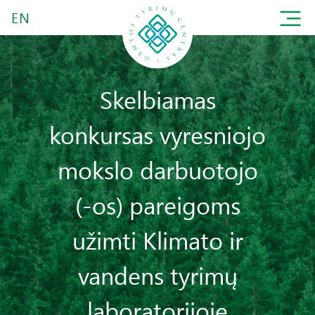
EN
Skelbiamas
konkursas vyresniojo
mokslo darbuotojo
(-os) pareigoms
užimti Klimato ir
vandens tyrimų
laboratorijoje