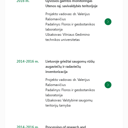
2016 m.
Gyvosios gamtos monitoringas
Utenos raj. savivaldybės teritorijoje
Projekto vadovas: dr. Valerijus
Rašomavičius
Padalinys: Floros ir geobotanikos
laboratorija
Užsakovas: Vilniaus Gedimino
technikos universitetas
2014-2016 m.
Lietuvoje griežtai saugomų rūšių
augaviečių ir radaviečių
inventorizacija
Projekto vadovas: dr. Valerijus
Rašomavičius
Padalinys: Floros ir geobotanikos
laboratorija
Užsakovas: Valstybinė saugomų
teritorijų tarnyba
2014-2016 m.
Processing of research and