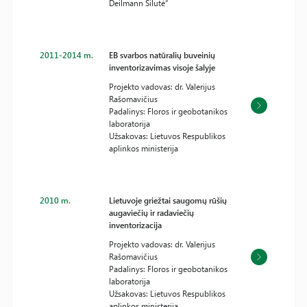
Deilmann Šilutė“
2011-2014 m.
EB svarbos natūralių buveinių
inventorizavimas visoje šalyje
Projekto vadovas: dr. Valerijus
Rašomavičius
Padalinys: Floros ir geobotanikos
laboratorija
Užsakovas: Lietuvos Respublikos
aplinkos ministerija
2010 m.
Lietuvoje griežtai saugomų rūšių
augaviečių ir radaviečių
inventorizacija
Projekto vadovas: dr. Valerijus
Rašomavičius
Padalinys: Floros ir geobotanikos
laboratorija
Užsakovas: Lietuvos Respublikos
aplinkos ministerija