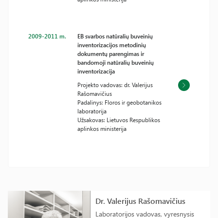
2009-2011 m.
EB svarbos natūralių buveinių
inventorizacijos metodinių
dokumentų parengimas ir
bandomoji natūralių buveinių
inventorizacija
Projekto vadovas: dr. Valerijus
Rašomavičius
Padalinys: Floros ir geobotanikos
laboratorija
Užsakovas: Lietuvos Respublikos
aplinkos ministerija
Dr. Valerijus Rašomavičius
Laboratorijos vadovas, vyresnysis