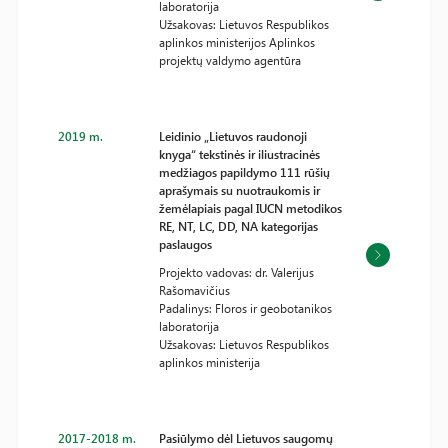
laboratorija
Užsakovas: Lietuvos Respublikos
aplinkos ministerijos Aplinkos
projektų valdymo agentūra
2019 m.
Leidinio „Lietuvos raudonoji
knyga“ tekstinės ir iliustracinės
medžiagos papildymo 111 rūšių
aprašymais su nuotraukomis ir
žemėlapiais pagal IUCN metodikos
RE, NT, LC, DD, NA kategorijas
paslaugos
Projekto vadovas: dr. Valerijus
Rašomavičius
Padalinys: Floros ir geobotanikos
laboratorija
Užsakovas: Lietuvos Respublikos
aplinkos ministerija
2017-2018 m.
Pasiūlymo dėl Lietuvos saugomų