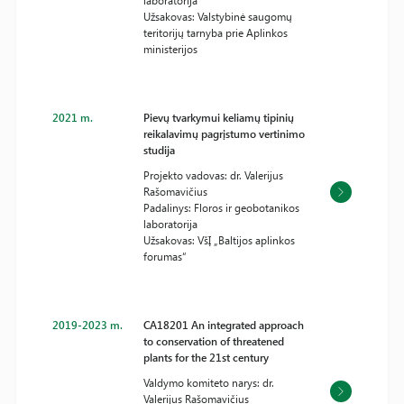
laboratorija
Užsakovas: Valstybinė saugomų
teritorijų tarnyba prie Aplinkos
ministerijos
2021 m.
Pievų tvarkymui keliamų tipinių
reikalavimų pagrįstumo vertinimo
studija
Projekto vadovas: dr. Valerijus
Rašomavičius
Padalinys: Floros ir geobotanikos
laboratorija
Užsakovas: VšĮ „Baltijos aplinkos
forumas“
2019-2023 m.
CA18201 An integrated approach
to conservation of threatened
plants for the 21st century
Valdymo komiteto narys: dr.
Valerijus Rašomavičius