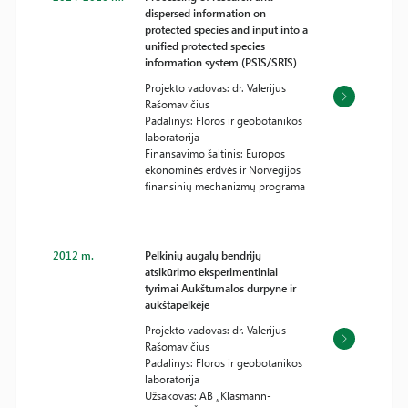
dispersed information on
protected species and input into a
unified protected species
information system (PSIS/SRIS)
Projekto vadovas: dr. Valerijus
Rašomavičius
Padalinys: Floros ir geobotanikos
laboratorija
Finansavimo šaltinis: Europos
ekonominės erdvės ir Norvegijos
finansinių mechanizmų programa
2012 m.
Pelkinių augalų bendrijų
atsikūrimo eksperimentiniai
tyrimai Aukštumalos durpyne ir
aukštapelkėje
Projekto vadovas: dr. Valerijus
Rašomavičius
Padalinys: Floros ir geobotanikos
laboratorija
Užsakovas: AB „Klasmann-