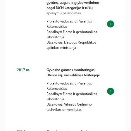
gyvūnų, augalų ir grybų vertinimo
pagal IUCN kategorijas ir rūšių
aprašymų parengimas
Projekto vadovas: dr. Valerijus
Rašomavičius
Padalinys: Floros ir geobotanikos
laboratorija
Užsakovas: Lietuvos Respublikos
aplinkos ministerija
2017 m.
Gyvosios gamtos monitoringas
Utenos raj. savivaldybės teritorijoje
Projekto vadovas: dr. Valerijus
Rašomavičius
Padalinys: Floros ir geobotanikos
laboratorija
Užsakovas: Vilniaus Gedimino
technikos universitetas