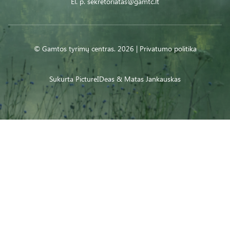
El. p.
sekretoriatas@gamtc.lt
© Gamtos tyrimų centras. 2026 |
Privatumo politika
Sukurta
PictureIDeas
& Matas Jankauskas