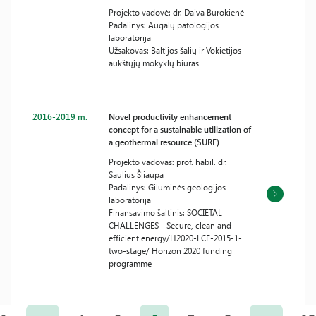
Projekto vadovė: dr. Daiva Burokienė
Padalinys: Augalų patologijos
laboratorija
Užsakovas: Baltijos šalių ir Vokietijos
aukštųjų mokyklų biuras
2016-2019 m.
Novel productivity enhancement
concept for a sustainable utilization of
a geothermal resource (SURE)
Projekto vadovas: prof. habil. dr.
Saulius Šliaupa
Padalinys: Giluminės geologijos
laboratorija
Finansavimo šaltinis: SOCIETAL
CHALLENGES - Secure, clean and
efficient energy/H2020-LCE-2015-1-
two-stage/ Horizon 2020 funding
programme
Įrašų