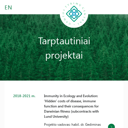
EN
Tarptautiniai
projektai
2018-2021 m.
Immunity in Ecology and Evolution:
‘Hidden’ costs of disease, immune
function and their consequences for
Darwinian fitness (subcontracts with
Lund University)
Projekto vadovas: habil. dr. Gediminas