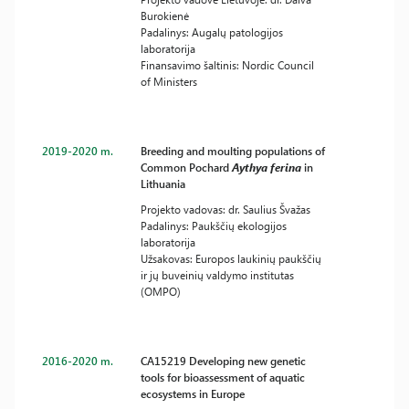
Burokienė
Padalinys: Augalų patologijos
laboratorija
Finansavimo šaltinis: Nordic Council
of Ministers
2019-2020 m.
Breeding and moulting populations of
Common Pochard
Aythya ferina
in
Lithuania
Projekto vadovas: dr. Saulius Švažas
Padalinys: Paukščių ekologijos
laboratorija
Užsakovas: Europos laukinių paukščių
ir jų buveinių valdymo institutas
(OMPO)
2016-2020 m.
CA15219 Developing new genetic
tools for bioassessment of aquatic
ecosystems in Europe