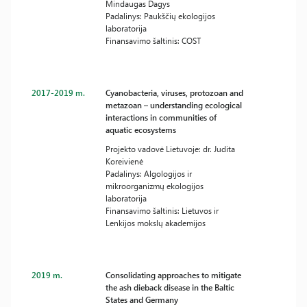
Mindaugas Dagys
Padalinys: Paukščių ekologijos
laboratorija
Finansavimo šaltinis: COST
2017-2019 m.
Cyanobacteria, viruses, protozoan and
metazoan – understanding ecological
interactions in communities of
aquatic ecosystems
Projekto vadovė Lietuvoje: dr. Judita
Koreivienė
Padalinys: Algologijos ir
mikroorganizmų ekologijos
laboratorija
Finansavimo šaltinis: Lietuvos ir
Lenkijos mokslų akademijos
2019 m.
Consolidating approaches to mitigate
the ash dieback disease in the Baltic
States and Germany