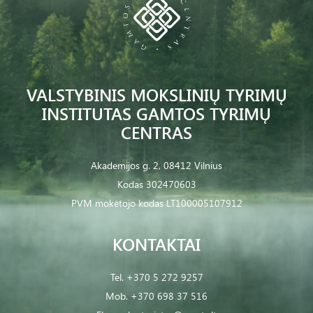
VALSTYBINIS MOKSLINIŲ TYRIMŲ
INSTITUTAS GAMTOS TYRIMŲ
CENTRAS
Akademijos g. 2, 08412 Vilnius
Kodas 302470603
PVM mokėtojo kodas LT100005107912
KONTAKTAI
Tel.
+370 5 272 9257
Mob.
+370 698 37 516