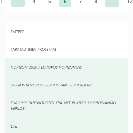
puslapiavimas
1
…
4
5
6
7
8
…
12
IIMTEPP
TARPTAUTINIAI PROJEKTAI
HORIZON 2020 / EUROPOS HORIZONTAS
7-OSIOS BENDROSIOS PROGRAMOS PROJEKTAI
EUROPOS PARTNERYSTĖS, ERA-NET IR KITOS KOORDINAVIMO
VEIKLOS
LIFE