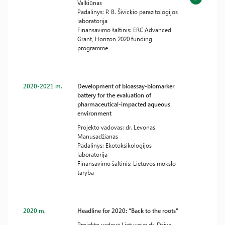
Valkiūnas
Padalinys: P. B. Šivickio parazitologijos
laboratorija
Finansavimo šaltinis: ERC Advanced
Grant, Horizon 2020 funding
programme
2020-2021 m.
Development of bioassay-biomarker
battery for the evaluation of
pharmaceutical-impacted aqueous
environment
Projekto vadovas: dr. Levonas
Manusadžianas
Padalinys: Ekotoksikologijos
laboratorija
Finansavimo šaltinis: Lietuvos mokslo
taryba
2020 m.
Headline for 2020: “Back to the roots”
Projekto vadovė Lietuvoje: dr. Daiva