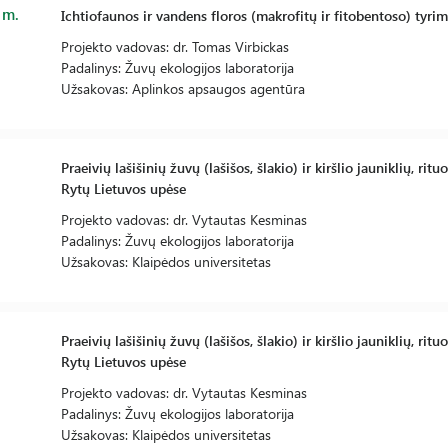
 m.
Ichtiofaunos ir vandens floros (makrofitų ir fitobentoso) tyri
Projekto vadovas: dr. Tomas Virbickas
Padalinys: Žuvų ekologijos laboratorija
Užsakovas: Aplinkos apsaugos agentūra
Praeivių lašišinių žuvų (lašišos, šlakio) ir kiršlio jauniklių, ri
Rytų Lietuvos upėse
Projekto vadovas: dr. Vytautas Kesminas
Padalinys: Žuvų ekologijos laboratorija
Užsakovas: Klaipėdos universitetas
Praeivių lašišinių žuvų (lašišos, šlakio) ir kiršlio jauniklių, ri
Rytų Lietuvos upėse
Projekto vadovas: dr. Vytautas Kesminas
Padalinys: Žuvų ekologijos laboratorija
Užsakovas: Klaipėdos universitetas