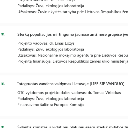
Padalinys: Žuvų ekologijos laboratorija
Užsakovas: Žuvininkystės tarnyba prie Lietuvos Respublikos žem
 m.
Sterkų populiacijos mirtingumo jaunose amžinėse grupėse įve
Projekto vadovas: dr. Linas Ložys
Padalinys: Žuvų ekologijos laboratorija
Užsakovas: Nacionalinė mokėjimo agentūra prie Lietuvos Respub
Projektą finansuoja: Lietuvos Respublikos žemės ūkio ministerij
 m.
Integruotas vandens valdymas Lietuvoje (LIFE SIP VANDUO)
GTC vykdomos projekto dalies vadovas: dr. Tomas Virbickas
Padalinys: Žuvų ekologijos laboratorija
Finansavimo šaltinis: Europos Komisija
 m.
Šylantis klimatas ir vidutinių platumų ežerų ateitis: mitybos 