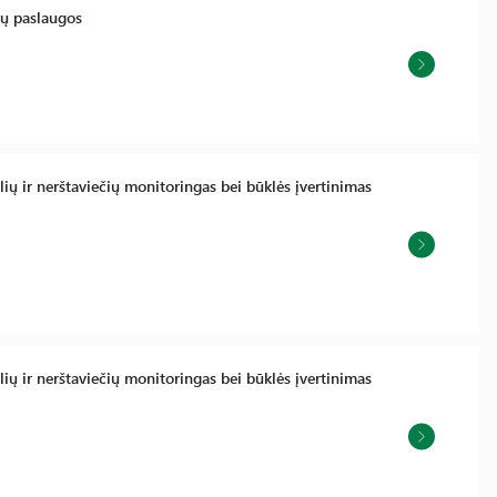
mų paslaugos
tuolių ir nerštaviečių monitoringas bei būklės įvertinimas
tuolių ir nerštaviečių monitoringas bei būklės įvertinimas