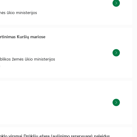
ės ūkio ministerijos
rtinimas Kuršių mariose
likos žemės ūkio ministerijos
a
tinklo virsmai Drūkšių ežere (aušinimo rezervuare) paleidus