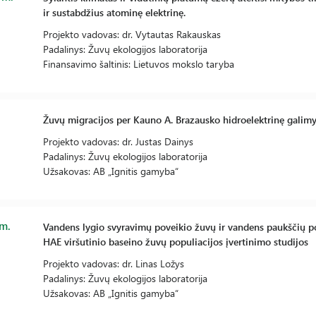
ir sustabdžius atominę elektrinę.
Projekto vadovas: dr. Vytautas Rakauskas
Padalinys: Žuvų ekologijos laboratorija
Finansavimo šaltinis: Lietuvos mokslo taryba
Žuvų migracijos per Kauno A. Brazausko hidroelektrinę galimy
Projekto vadovas: dr. Justas Dainys
Padalinys: Žuvų ekologijos laboratorija
Užsakovas: AB „Ignitis gamyba“
m.
Vandens lygio svyravimų poveikio žuvų ir vandens paukščių p
HAE viršutinio baseino žuvų populiacijos įvertinimo studijos
Projekto vadovas: dr. Linas Ložys
Padalinys: Žuvų ekologijos laboratorija
Užsakovas: AB „Ignitis gamyba“