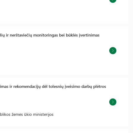
tuolių ir nerštaviečių monitoringas bei būklės įvertinimas
mas ir rekomendacijų dėl tolesnių įveisimo darbų plėtros
likos žemės ūkio ministerijos