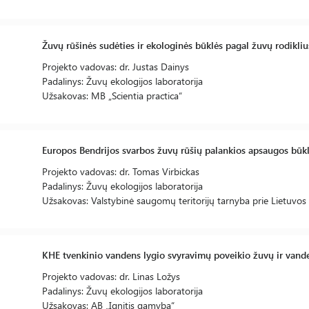
Žuvų rūšinės sudėties ir ekologinės būklės pagal žuvų rodikli
Projekto vadovas: dr. Justas Dainys
Padalinys: Žuvų ekologijos laboratorija
Užsakovas: MB „Scientia practica“
Europos Bendrijos svarbos žuvų rūšių palankios apsaugos būkl
Projekto vadovas: dr. Tomas Virbickas
Padalinys: Žuvų ekologijos laboratorija
Užsakovas: Valstybinė saugomų teritorijų tarnyba prie Lietuvos 
KHE tvenkinio vandens lygio svyravimų poveikio žuvų ir vand
Projekto vadovas: dr. Linas Ložys
Padalinys: Žuvų ekologijos laboratorija
Užsakovas: AB „Ignitis gamyba“