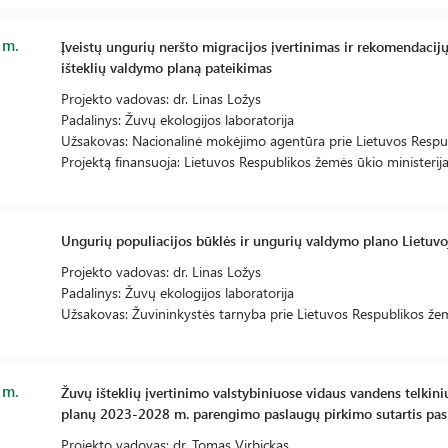
 m.
Įveistų ungurių neršto migracijos įvertinimas ir rekomendacij
išteklių valdymo planą pateikimas
Projekto vadovas: dr. Linas Ložys
Padalinys: Žuvų ekologijos laboratorija
Užsakovas: Nacionalinė mokėjimo agentūra prie Lietuvos Respub
Projektą finansuoja: Lietuvos Respublikos žemės ūkio ministerij
Ungurių populiacijos būklės ir ungurių valdymo plano Lietu
Projekto vadovas: dr. Linas Ložys
Padalinys: Žuvų ekologijos laboratorija
Užsakovas: Žuvininkystės tarnyba prie Lietuvos Respublikos žem
 m.
Žuvų išteklių įvertinimo valstybiniuose vidaus vandens telkin
planų 2023-2028 m. parengimo paslaugų pirkimo sutartis pas
Projekto vadovas: dr. Tomas Virbickas