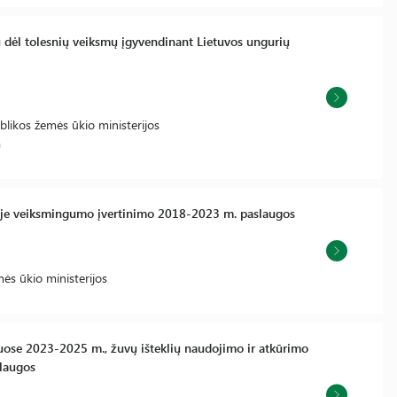
ų dėl tolesnių veiksmų įgyvendinant Lietuvos ungurių
likos žemės ūkio ministerijos
a
voje veiksmingumo įvertinimo 2018-2023 m. paslaugos
ės ūkio ministerijos
iuose 2023-2025 m., žuvų išteklių naudojimo ir atkūrimo
laugos