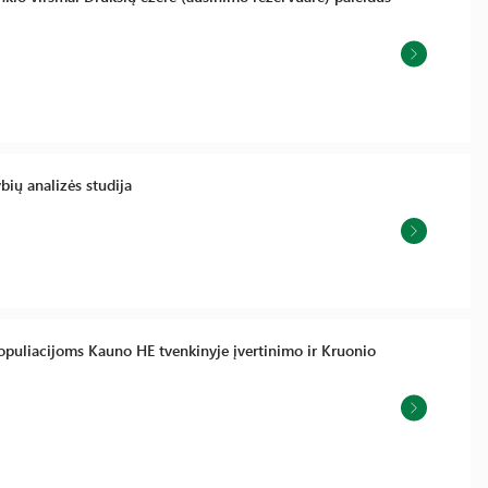
bių analizės studija
opuliacijoms Kauno HE tvenkinyje įvertinimo ir Kruonio