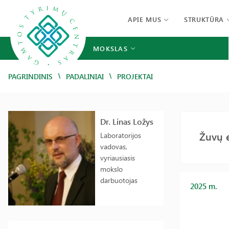
APIE MUS
STRUKTŪRA
MOKSLAS
/
/
PAGRINDINIS
PADALINIAI
PROJEKTAI
Dr. Linas Ložys
Žuvų e
Laboratorijos
vadovas,
vyriausiasis
mokslo
darbuotojas
2025 m.