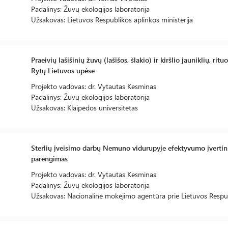
Padalinys: Žuvų ekologijos laboratorija
Užsakovas: Lietuvos Respublikos aplinkos ministerija
Praeivių lašišinių žuvų (lašišos, šlakio) ir kiršlio jauniklių, ri
Rytų Lietuvos upėse
Projekto vadovas: dr. Vytautas Kesminas
Padalinys: Žuvų ekologijos laboratorija
Užsakovas: Klaipėdos universitetas
Sterlių įveisimo darbų Nemuno vidurupyje efektyvumo įvertini
parengimas
Projekto vadovas: dr. Vytautas Kesminas
Padalinys: Žuvų ekologijos laboratorija
Užsakovas: Nacionalinė mokėjimo agentūra prie Lietuvos Respub