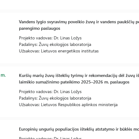
Vandens lygio svyravimų poveikio žuvų ir vandens paukščių p
parengimo paslaugos
Projekto vadovas: Dr. Linas Ložys
Padalinys: Žuvų ekologijos laboratorija
Užsakovas: Lietuvos energetikos institutas
 m.
Kuršių marių žuvų išteklių tyrimų ir rekomendacijų dėl žuvų i
laimikio sumažinimo pateikimo 2025–2026 m. paslaugos
Projekto vadovas: Dr. Linas Ložys
Padalinys: Žuvų ekologijos laboratorija
Užsakovas: Lietuvos Respublikos aplinkos ministerija
Europinių ungurių populiacijos išteklių atstatymo ir būklės m
Projekto vadovas: Dr. Linas Ložys