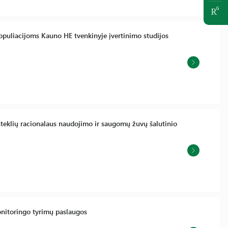
opuliacijoms Kauno HE tvenkinyje įvertinimo studijos
šteklių racionalaus naudojimo ir saugomų žuvų šalutinio
onitoringo tyrimų paslaugos