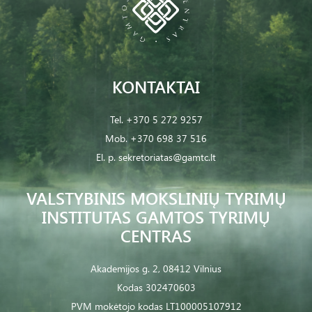
KONTAKTAI
Tel.
+370 5 272 9257
Mob.
+370 698 37 516
El. p.
sekretoriatas@gamtc.lt
VALSTYBINIS MOKSLINIŲ TYRIMŲ
INSTITUTAS GAMTOS TYRIMŲ
CENTRAS
Akademijos g. 2, 08412 Vilnius
Kodas 302470603
PVM mokėtojo kodas LT100005107912