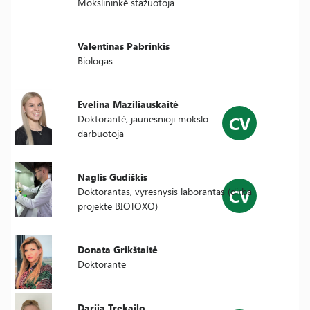
Mokslininkė stažuotoja
Valentinas Pabrinkis
Biologas
Evelina Maziliauskaitė
CV
Doktorantė, jaunesnioji mokslo
darbuotoja
Naglis Gudiškis
CV
Doktorantas, vyresnysis laborantas (dirba
projekte BIOTOXO)
Donata Grikštaitė
Doktorantė
Darija Trekailo