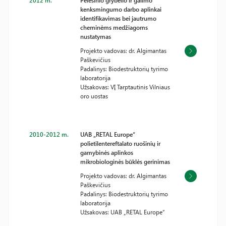
2012 m.
Pelėsinio grybelio ir galimo
kenksmingumo darbo aplinkai
identifikavimas bei jautrumo
cheminėms medžiagoms
nustatymas
Projekto vadovas: dr. Algimantas
Paškevičius
Padalinys: Biodestruktorių tyrimo
laboratorija
Užsakovas: VĮ Tarptautinis Vilniaus
oro uostas
2010-2012 m.
UAB „RETAL Europe“
polietilentereftalato ruošinių ir
gamybinės aplinkos
mikrobiologinės būklės gerinimas
Projekto vadovas: dr. Algimantas
Paškevičius
Padalinys: Biodestruktorių tyrimo
laboratorija
Užsakovas: UAB „RETAL Europe“