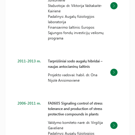
Jurkonienė
Stažuotoja: dr. Viktorija Vaštakaitė-
Kairienė
Padalinys: Augalų fiziologijos
laboratorija
Finansavimo šaltinis: Europos
Sąjungos fondų investicijų veiksmų
programa
2011-2013 m.
Tarprūšiniai sodo augalų hibridai –
naujas antocianinų šaltinis
Projekto vadovai: habil. dr. Ona
Nijolė Anisimovienė
2006-2011 m.
FA0605 Signaling control of stress
tolerance and production of stress
protective compounds in plants
Valdymo komiteto narė: dr. Virgilija
Gavelienė
Padalinys: Augalų fiziologijos