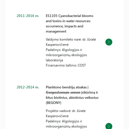
2011-2016 m.
ES1105 Cyanobacterial blooms
and toxins in water resources:
occurrence, impacts and
management
Valdymo komiteto narė: dr. Jūratė
Kasperovičienė
Padalinys: Algologijos ir
mikroorganizmų ekologijos
laboratorija
Finansavimo šaltinis: COST
2012-2014 m.
Planktono bendrijų atsakas į
Gonyostomum semen
įsikūrimą ir
kitus biotinius, abiotinius veiksnius
(BEGONY)
Projekto vadovė: dr. Jūratė
Kasperovičienė
Padalinys: Algologijos ir
mikroorganizmų ekologijos