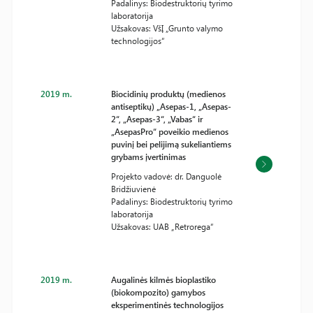
Padalinys: Biodestruktorių tyrimo
laboratorija
Užsakovas: VšĮ „Grunto valymo
technologijos“
2019 m.
Biocidinių produktų (medienos
antiseptikų) „Asepas-1, „Asepas-
2“, „Asepas-3“, „Vabas“ ir
„AsepasPro“ poveikio medienos
puvinį bei pelijimą sukeliantiems
grybams įvertinimas
Projekto vadovė: dr. Danguolė
Bridžiuvienė
Padalinys: Biodestruktorių tyrimo
laboratorija
Užsakovas: UAB „Retrorega“
2019 m.
Augalinės kilmės bioplastiko
(biokompozito) gamybos
eksperimentinės technologijos