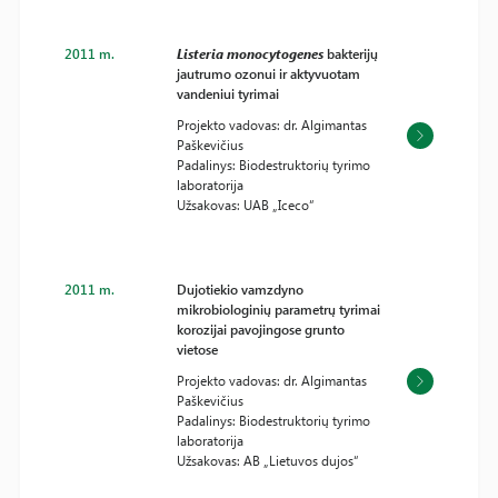
2011 m.
Listeria monocytogenes
bakterijų
jautrumo ozonui ir aktyvuotam
vandeniui tyrimai
Projekto vadovas: dr. Algimantas
Paškevičius
Padalinys: Biodestruktorių tyrimo
laboratorija
Užsakovas: UAB „Iceco“
2011 m.
Dujotiekio vamzdyno
mikrobiologinių parametrų tyrimai
korozijai pavojingose grunto
vietose
Projekto vadovas: dr. Algimantas
Paškevičius
Padalinys: Biodestruktorių tyrimo
laboratorija
Užsakovas: AB „Lietuvos dujos“