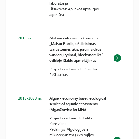
laboratorija
Užsakovas: Aplinkos apsaugos
agentūra
2019 m.
Atstovo dalyvavimo komiteto
„Maisto išteklių užtikrinimas,
tvarus žemės ūkis, jūrų ir vidaus
vandenų tyrimai, bioekonomika“
veikloje išlaidų apmokėjimas
Projekto vadovai: dr. Ričardas
Paškauskas
2018-2023 m.
Algae – economy based ecological
service of aquatic ecosystems
(AlgaeService for LIFE)
Projekto vadovė: dr. Judita
Koreivienė
Padalinys: Algologijos ir
mikroorganizmų ekologijos