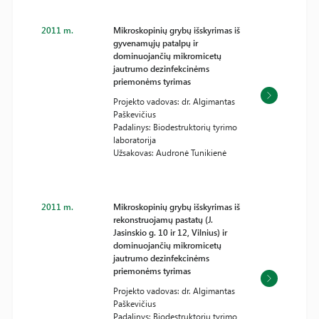
2011 m.
Mikroskopinių grybų išskyrimas iš
gyvenamųjų patalpų ir
dominuojančių mikromicetų
jautrumo dezinfekcinėms
priemonėms tyrimas
Projekto vadovas: dr. Algimantas
Paškevičius
Padalinys: Biodestruktorių tyrimo
laboratorija
Užsakovas: Audronė Tunikienė
2011 m.
Mikroskopinių grybų išskyrimas iš
rekonstruojamų pastatų (J.
Jasinskio g. 10 ir 12, Vilnius) ir
dominuojančių mikromicetų
jautrumo dezinfekcinėms
priemonėms tyrimas
Projekto vadovas: dr. Algimantas
Paškevičius
Padalinys: Biodestruktorių tyrimo