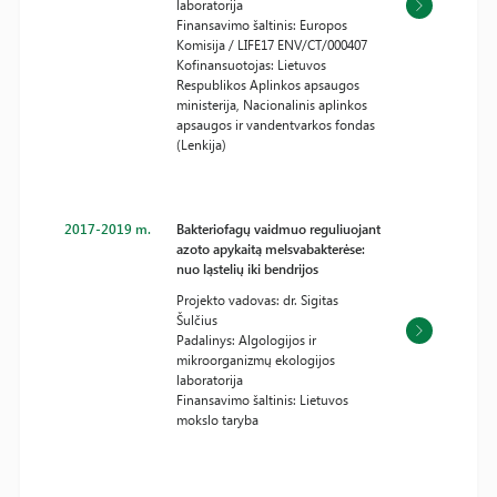
laboratorija
Finansavimo šaltinis: Europos
Komisija / LIFE17 ENV/CT/000407
Kofinansuotojas: Lietuvos
Respublikos Aplinkos apsaugos
ministerija, Nacionalinis aplinkos
apsaugos ir vandentvarkos fondas
(Lenkija)
2017-2019 m.
Bakteriofagų vaidmuo reguliuojant
azoto apykaitą melsvabakterėse:
nuo ląstelių iki bendrijos
Projekto vadovas: dr. Sigitas
Šulčius
Padalinys: Algologijos ir
mikroorganizmų ekologijos
laboratorija
Finansavimo šaltinis: Lietuvos
mokslo taryba