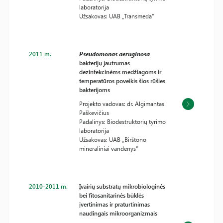
laboratorija
Užsakovas: UAB „Transmeda“
2011 m.
Pseudomonas aeruginosa
bakterijų jautrumas
dezinfekcinėms medžiagoms ir
temperatūros poveikis šios rūšies
bakterijoms
Projekto vadovas: dr. Algimantas
Paškevičius
Padalinys: Biodestruktorių tyrimo
laboratorija
Užsakovas: UAB „Birštono
mineraliniai vandenys“
2010-2011 m.
Įvairių substratų mikrobiologinės
bei fitosanitarinės būklės
įvertinimas ir praturtinimas
naudingais mikroorganizmais