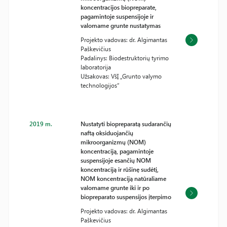
koncentracijos biopreparate,
pagamintoje suspensijoje ir
valomame grunte nustatymas
Projekto vadovas: dr. Algimantas
Paškevičius
Padalinys: Biodestruktorių tyrimo
laboratorija
Užsakovas: VšĮ „Grunto valymo
technologijos“
2019 m.
Nustatyti biopreparatą sudarančių
naftą oksiduojančių
mikroorganizmų (NOM)
koncentraciją, pagamintoje
suspensijoje esančių NOM
koncentraciją ir rūšinę sudėtį,
NOM koncentraciją natūraliame
valomame grunte iki ir po
biopreparato suspensijos įterpimo
Projekto vadovas: dr. Algimantas
Paškevičius