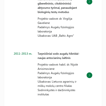
giberelininio, citokinininio)
aktyvumo tyrimai, panaudojant
biologinių testų metodus
Projekto vadovė: dr. Virgilija
Gavelienė
Padalinys: Augalų fiziologijos
laboratorija
Užsakovas: UAB „Baltic Agro“
2011-2013 m.
Tarprūšiniai sodo augalų hibridai-
naujas antocianinų šaltinis
Projekto vadovė: habil. dr. Nijolė
Anisimovienė
Padalinys: Augalų fiziologijos
laboratorija
Užsakovas: Lietuvos agrarinių ir
miškų mokslų centro filialas
Sodininkystės ir daržininkystės
institutas