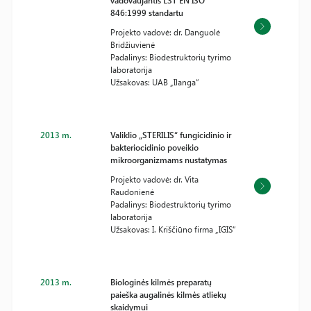
vadovaujantis LST EN ISO
846:1999 standartu
Projekto vadovė: dr. Danguolė
Bridžiuvienė
Padalinys: Biodestruktorių tyrimo
laboratorija
Užsakovas: UAB „Ilanga“
2013 m.
Valiklio „STERILIS“ fungicidinio ir
bakteriocidinio poveikio
mikroorganizmams nustatymas
Projekto vadovė: dr. Vita
Raudonienė
Padalinys: Biodestruktorių tyrimo
laboratorija
Užsakovas: I. Kriščiūno firma „IGIS“
2013 m.
Biologinės kilmės preparatų
paieška augalinės kilmės atliekų
skaidymui