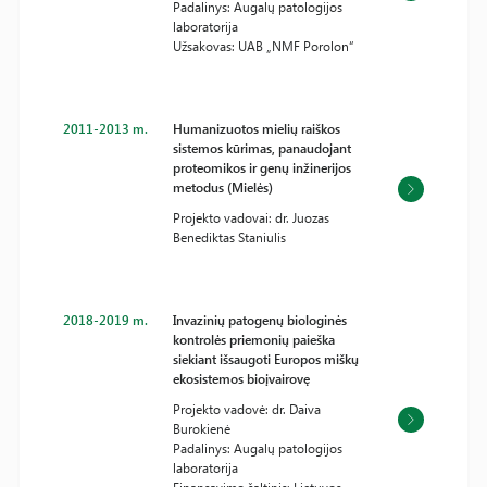
Padalinys: Augalų patologijos
laboratorija
Užsakovas: UAB „NMF Porolon“
2011-2013 m.
Humanizuotos mielių raiškos
sistemos kūrimas, panaudojant
proteomikos ir genų inžinerijos
metodus (Mielės)
Projekto vadovai: dr. Juozas
Benediktas Staniulis
2018-2019 m.
Invazinių patogenų biologinės
kontrolės priemonių paieška
siekiant išsaugoti Europos miškų
ekosistemos bioįvairovę
Projekto vadovė: dr. Daiva
Burokienė
Padalinys: Augalų patologijos
laboratorija