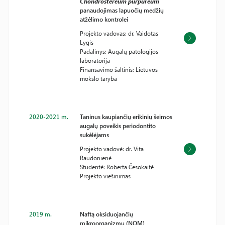
Chondrostereum purpureum
panaudojimas lapuočių medžių
atžėlimo kontrolei
Projekto vadovas: dr. Vaidotas
Lygis
Padalinys: Augalų patologijos
laboratorija
Finansavimo šaltinis: Lietuvos
mokslo taryba
2020-2021 m.
Taninus kaupiančių erikinių šeimos
augalų poveikis periodontito
sukėlėjams
Projekto vadovė: dr. Vita
Raudonienė
Studentė: Roberta Česokaitė
Projekto viešinimas
2019 m.
Naftą oksiduojančių
mikroorganizmų (NOM)