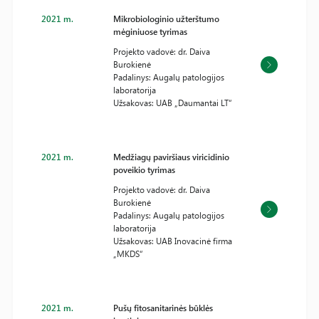
2021 m.
Mikrobiologinio užterštumo
mėginiuose tyrimas
Projekto vadovė: dr. Daiva
Burokienė
Padalinys: Augalų patologijos
laboratorija
Užsakovas: UAB „Daumantai LT“
2021 m.
Medžiagų paviršiaus viricidinio
poveikio tyrimas
Projekto vadovė: dr. Daiva
Burokienė
Padalinys: Augalų patologijos
laboratorija
Užsakovas: UAB Inovacinė firma
„MKDS“
2021 m.
Pušų fitosanitarinės būklės