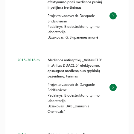
efektyvumo prieš medienos puvinį
ir pelijimą įvertinimas
Projekto vadovė: dr. Danguolė
Bridžiuvienė
Padalinys: Biodestruktorių tyrimo
laboratorija
Užsakovas: G. Skiparienės įmonė
2015-2016 m.
Medienos antiseptikų „Arlitas C10“
ir „Arlitas DDAC1,5“ efektyvumo,
apsaugant medieną nuo grybinių
pažeidimų, tyrimas
Projekto vadovė: dr. Danguolė
Bridžiuvienė
Padalinys: Biodestruktorių tyrimo
laboratorija
Užsakovas: UAB „Danushis
Chemicals“