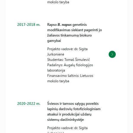
mokslo taryba
2017-2018 m.
Rapso
B. napus
genetinis
modifikavimas siekiant pagerinti jo
žaliavos tinkamumą biokuro
gamybai
Projekto vadovė: dr. Sigita
Jurkonienė
Studentas: Tomaš Šimulevič
Padalinys: Augalų fiziologijos
laboratorija
Finansavimo šaltinis: Lietuvos
mokslo taryba
2020-2022 m.
Šviesos ir tamsos sąlygų poveikis
lapinių daržovių fotofiziologiniam
atsakui ir produkcijai uždarų
sistemų daržininkystėje
Projekto vadovė: dr. Sigita