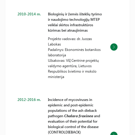
2010-2014 m.
Biologinių ir žemės išteklių tyrimo
ir naudojimo technologijų MTEP
veiklai skirtos infrastruktūros
kūrimas bei atnaujinimas
Projekto vadovas: dr. Juozas
Labokas
Padalinys: Ekonominės botanikos
laboratorija
Užsakovas: VšĮ Centrinė projektų
valdymo agentūra, Lietuvos
Respublikos švietimo ir mokslo
ministerija
2012-2016 m.
Incidence of mycoviruses in
epidemic and post-epidemic
populations of the ash dieback
pathogen
Chalara fraxinea
and
evaluation of their potential for
biological control of the disease
(CONTROLDIEBACK)