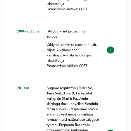
laboratorija
Finansavimo šaltinis: COST
2006-2011 m.
FA0603 Plant proteomics in
Europe
Valdymo komiteto narė: habil. dr.
Nijolė Anisimovienė
Padalinys: Augalų fiziologijos
laboratorija
Finansavimo šaltinis: COST
2013 m.
Augimo reguliatorių Ruter AA,
Terra Sorb, Final K, Fertiacetyl,
Fertigrain Start ir Razormin
skirtingų dozių poveikio žieminių
rapsų ir kviečių atsparumo šalčiui,
augimui, vystymuisi ir derliaus
formavimuisi natūraliose sąlygose
tyrimai. Preparato Razormin
fitohormoninio (auksininio,