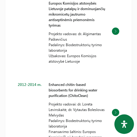
Europos Komisijos atstovybės
Lietuvoje patalpų ir dominuojančių
mikromicetų jautrumo
antiseptinėmis priemonėmis
tyrimas
Projekto vadovas: dr. Algimantas
Paškevičius
Padalinys: Biodestruktorių tyrimo
laboratorija
Užsakovas: Europos Komisijos
atstovybė Lietuvoje
2012-2014 m.
Enhanced chitin-based
biosorbents for drinking water
purification (ChitoClean)
Projekto vadovai: dr. Loreta
Levinskaitė, dr. Vytautas Boleslovas
Melvydas
Padalinys: Biodestruktorių tyrimo
laboratorija
Finansavimo šaltinis: Europos