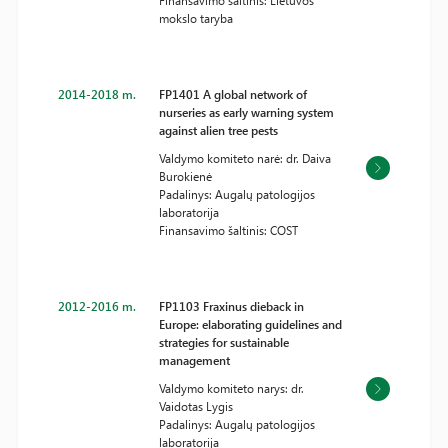
Finansavimo šaltinis: Lietuvos
mokslo taryba
2014-2018 m.
FP1401 A global network of
nurseries as early warning system
against alien tree pests
Valdymo komiteto narė: dr. Daiva
Burokienė
Padalinys: Augalų patologijos
laboratorija
Finansavimo šaltinis: COST
2012-2016 m.
FP1103 Fraxinus dieback in
Europe: elaborating guidelines and
strategies for sustainable
management
Valdymo komiteto narys: dr.
Vaidotas Lygis
Padalinys: Augalų patologijos
laboratorija