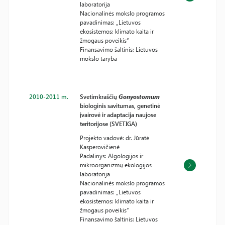
laboratorija
Nacionalinės mokslo programos
pavadinimas: „Lietuvos
ekosistemos: klimato kaita ir
žmogaus poveikis“
Finansavimo šaltinis: Lietuvos
mokslo taryba
2010-2011 m.
Svetimkraščių
Gonyostomum
biologinis savitumas, genetinė
įvairovė ir adaptacija naujose
teritorijose (SVETIGA)
Projekto vadovė: dr. Jūratė
Kasperovičienė
Padalinys: Algologijos ir
mikroorganizmų ekologijos
laboratorija
Nacionalinės mokslo programos
pavadinimas: „Lietuvos
ekosistemos: klimato kaita ir
žmogaus poveikis“
Finansavimo šaltinis: Lietuvos