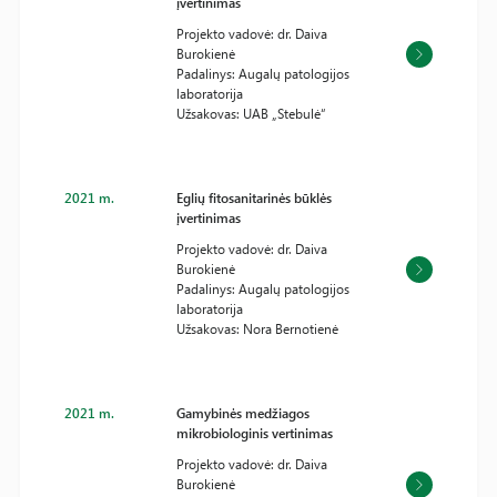
įvertinimas
Projekto vadovė: dr. Daiva
Burokienė
Padalinys: Augalų patologijos
laboratorija
Užsakovas: UAB „Stebulė“
2021 m.
Eglių fitosanitarinės būklės
įvertinimas
Projekto vadovė: dr. Daiva
Burokienė
Padalinys: Augalų patologijos
laboratorija
Užsakovas: Nora Bernotienė
2021 m.
Gamybinės medžiagos
mikrobiologinis vertinimas
Projekto vadovė: dr. Daiva
Burokienė