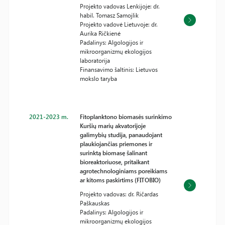
Projekto vadovas Lenkijoje: dr.
habil. Tomasz Samojlik
Projekto vadovė Lietuvoje: dr.
Aurika Ričkienė
Padalinys: Algologijos ir
mikroorganizmų ekologijos
laboratorija
Finansavimo šaltinis: Lietuvos
mokslo taryba
2021-2023 m.
Fitoplanktono biomasės surinkimo
Kuršių marių akvatorijoje
galimybių studija, panaudojant
plaukiojančias priemones ir
surinktą biomasę šalinant
bioreaktoriuose, pritaikant
agrotechnologiniams poreikiams
ar kitoms paskirtims (FITOBIO)
Projekto vadovas: dr. Ričardas
Paškauskas
Padalinys: Algologijos ir
mikroorganizmų ekologijos