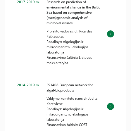
2017-2019 m.
Research on prediction of
environmental change in the Baltic
Sea based on comprehensive
(meta)genomic analysis of
microbial viruses
Projekto vadovas: dr. Ričardas
Paškauskas
Padalinys: Algologijos ir
mikroorganizmų ekologijos
laboratorija
Finansavimo šaltinis: Lietuvos
mokslo taryba
2014-2019 m.
ES1408 European network for
algal-bioproducts
Valdymo komiteto narė: dr. Judita
Koreivienė
Padalinys: Algologijos ir
mikroorganizmų ekologijos
laboratorija
Finansavimo šaltinis: COST