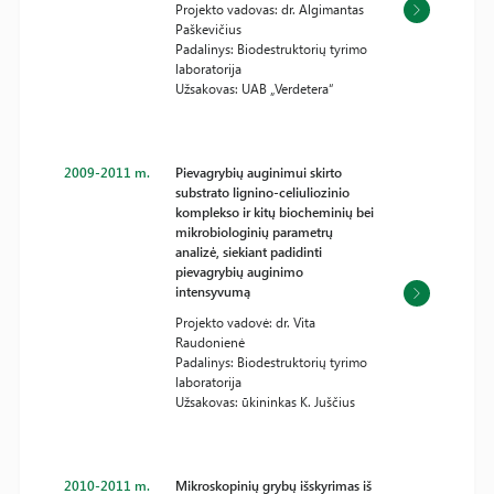
Projekto vadovas: dr. Algimantas
Paškevičius
Padalinys: Biodestruktorių tyrimo
laboratorija
Užsakovas: UAB „Verdetera“
2009-2011 m.
Pievagrybių auginimui skirto
substrato lignino-celiuliozinio
komplekso ir kitų biocheminių bei
mikrobiologinių parametrų
analizė, siekiant padidinti
pievagrybių auginimo
intensyvumą
Projekto vadovė: dr. Vita
Raudonienė
Padalinys: Biodestruktorių tyrimo
laboratorija
Užsakovas: ūkininkas K. Juščius
2010-2011 m.
Mikroskopinių grybų išskyrimas iš