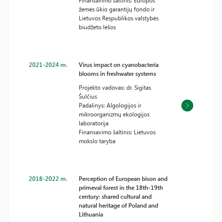
Finansavimo šaltinis: Europos
žemės ūkio garantijų fondo ir
Lietuvos Respublikos valstybės
biudžeto lėšos
2021-2024 m.
Virus impact on cyanobacteria
blooms in freshwater systems
Projekto vadovas: dr. Sigitas
Šulčius
Padalinys: Algologijos ir
mikroorganizmų ekologijos
laboratorija
Finansavimo šaltinis: Lietuvos
mokslo taryba
2018-2022 m.
Perception of European bison and
primeval forest in the 18th-19th
century: shared cultural and
natural heritage of Poland and
Lithuania