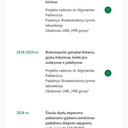
kūrimas
Projekto vadovas: dr. Algimantas
Paškevičius
Padalinys: Biodestruktorių tyrimo
laboratorija
Užsakovas: UAB „HRE group“
2018-2019 m.
Biokompozito gamybai tinkamų
grybų išskyrimas, kolekcijos
sudarymas ir palaikymas
Projekto vadovas: dr. Algimantas
Paškevičius
Padalinys: Biodestruktorių tyrimo
laboratorija
Užsakovas: UAB „HRE group“
2018 m.
Šiaudų skydų atsparumo
pelėsiniams grybams įvertinimas
padidintos drėgmės sąlygomis,