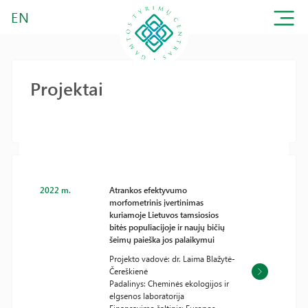
EN
Projektai
2022 m.
Atrankos efektyvumo
morfometrinis įvertinimas
kuriamoje Lietuvos tamsiosios
bitės populiacijoje ir naujų bičių
šeimų paieška jos palaikymui
Projekto vadovė: dr. Laima Blažytė-
Čereškienė
Padalinys: Cheminės ekologijos ir
elgsenos laboratorija