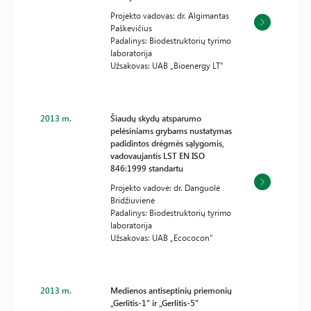
Projekto vadovas: dr. Algimantas
Paškevičius
Padalinys: Biodestruktorių tyrimo
laboratorija
Užsakovas: UAB „Bioenergy LT“
2013 m.
Šiaudų skydų atsparumo
pelėsiniams grybams nustatymas
padidintos drėgmės sąlygomis,
vadovaujantis LST EN ISO
846:1999 standartu
Projekto vadovė: dr. Danguolė
Bridžiuvienė
Padalinys: Biodestruktorių tyrimo
laboratorija
Užsakovas: UAB „Ecococon“
2013 m.
Medienos antiseptinių priemonių
„Gerlitis-1“ ir „Gerlitis-5”