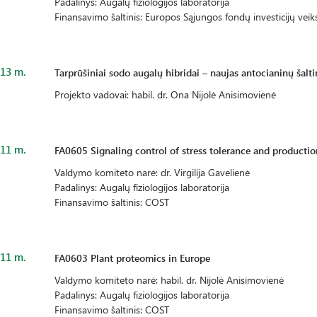
Padalinys: Augalų fiziologijos laboratorija
Finansavimo šaltinis: Europos Sąjungos fondų investicijų ve
13 m.
Tarprūšiniai sodo augalų hibridai – naujas antocianinų šalti
Projekto vadovai: habil. dr. Ona Nijolė Anisimovienė
11 m.
FA0605 Signaling control of stress tolerance and productio
Valdymo komiteto narė: dr. Virgilija Gavelienė
Padalinys: Augalų fiziologijos laboratorija
Finansavimo šaltinis: COST
11 m.
FA0603 Plant proteomics in Europe
Valdymo komiteto narė: habil. dr. Nijolė Anisimovienė
Padalinys: Augalų fiziologijos laboratorija
Finansavimo šaltinis: COST