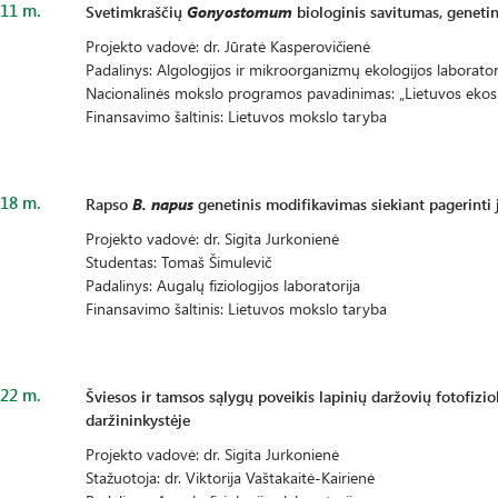
11 m.
Svetimkraščių
Gonyostomum
biologinis savitumas, genetin
Projekto vadovė: dr. Jūratė Kasperovičienė
Padalinys: Algologijos ir mikroorganizmų ekologijos laborator
Nacionalinės mokslo programos pavadinimas: „Lietuvos ekosi
Finansavimo šaltinis: Lietuvos mokslo taryba
18 m.
Rapso
B. napus
genetinis modifikavimas siekiant pagerinti
Projekto vadovė: dr. Sigita Jurkonienė
Studentas: Tomaš Šimulevič
Padalinys: Augalų fiziologijos laboratorija
Finansavimo šaltinis: Lietuvos mokslo taryba
22 m.
Šviesos ir tamsos sąlygų poveikis lapinių daržovių fotofizi
daržininkystėje
Projekto vadovė: dr. Sigita Jurkonienė
Stažuotoja: dr. Viktorija Vaštakaitė-Kairienė