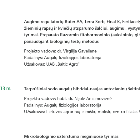
Augimo reguliatorių Ruter AA, Terra Sorb, Final K, Fertiacet
žieminių rapsų ir kviečių atsparumo šalčiui, augimui, vystym
tyrimai. Preparato Razormin fitohormoninio (auksininio, gib
panaudojant biologinių testų metodus
Projekto vadovė: dr. Virgilija Gavelienė
Padalinys: Augalų fiziologijos laboratorija
Užsakovas: UAB „Baltic Agro“
13 m.
Tarprūšiniai sodo augalų hibridai-naujas antocianinų šaltini
Projekto vadovė: habil. dr. Nijolė Anisimovienė
Padalinys: Augalų fiziologijos laboratorija
Užsakovas: Lietuvos agrarinių ir miškų mokslų centro filialas S
Mikrobiologinio užterštumo mėginiuose tyrimas