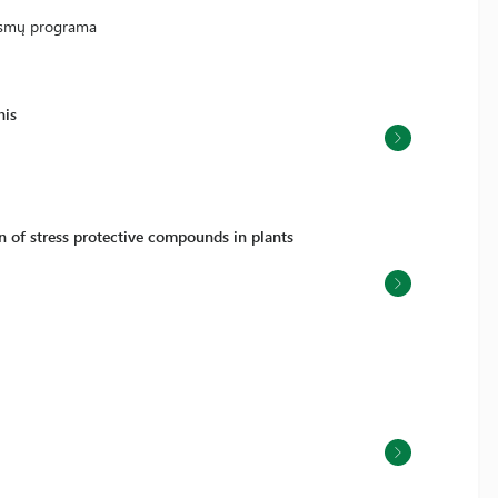
iksmų programa
nis
n of stress protective compounds in plants