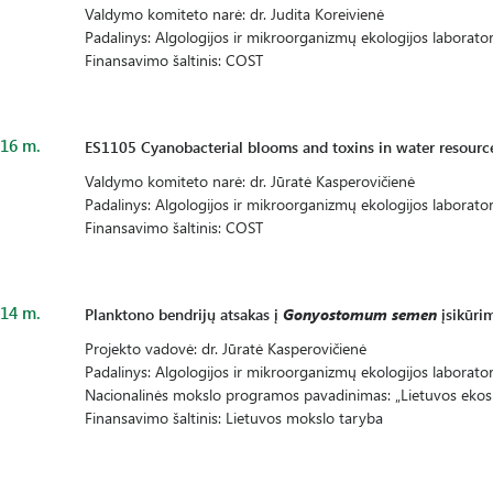
Valdymo komiteto narė: dr. Judita Koreivienė
Padalinys: Algologijos ir mikroorganizmų ekologijos laborator
Finansavimo šaltinis: COST
16 m.
ES1105 Cyanobacterial blooms and toxins in water resour
Valdymo komiteto narė: dr. Jūratė Kasperovičienė
Padalinys: Algologijos ir mikroorganizmų ekologijos laborator
Finansavimo šaltinis: COST
14 m.
Planktono bendrijų atsakas į
Gonyostomum semen
įsikūrim
Projekto vadovė: dr. Jūratė Kasperovičienė
Padalinys: Algologijos ir mikroorganizmų ekologijos laborator
Nacionalinės mokslo programos pavadinimas: „Lietuvos ekosi
Finansavimo šaltinis: Lietuvos mokslo taryba