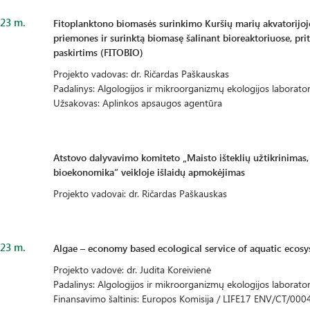
23 m.
Fitoplanktono biomasės surinkimo Kuršių marių akvatorijoj
priemones ir surinktą biomasę šalinant bioreaktoriuose, pr
paskirtims (FITOBIO)
Projekto vadovas: dr. Ričardas Paškauskas
Padalinys: Algologijos ir mikroorganizmų ekologijos laborator
Užsakovas: Aplinkos apsaugos agentūra
Atstovo dalyvavimo komiteto „Maisto išteklių užtikrinimas, 
bioekonomika“ veikloje išlaidų apmokėjimas
Projekto vadovai: dr. Ričardas Paškauskas
23 m.
Algae – economy based ecological service of aquatic ecosy
Projekto vadovė: dr. Judita Koreivienė
Padalinys: Algologijos ir mikroorganizmų ekologijos laborator
Finansavimo šaltinis: Europos Komisija / LIFE17 ENV/CT/000