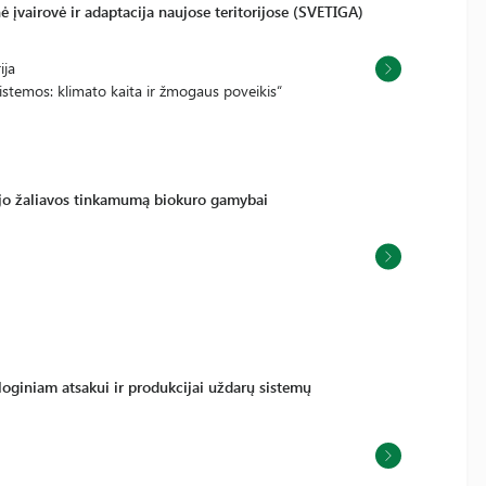
ė įvairovė ir adaptacija naujose teritorijose (SVETIGA)
ija
stemos: klimato kaita ir žmogaus poveikis“
 jo žaliavos tinkamumą biokuro gamybai
ologiniam atsakui ir produkcijai uždarų sistemų