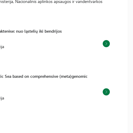
sterija, Nacionalinis aplinkos apsaugos ir vandentvarkos
terėse: nuo ląstelių iki bendrijos
ija
ltic Sea based on comprehensive (meta)genomic
ija