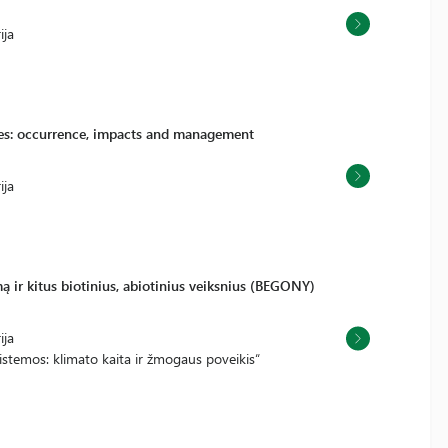
ija
ces: occurrence, impacts and management
ija
ą ir kitus biotinius, abiotinius veiksnius (BEGONY)
ija
stemos: klimato kaita ir žmogaus poveikis“