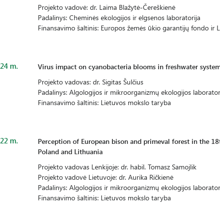
Projekto vadovė: dr. Laima Blažytė-Čereškienė
Padalinys: Cheminės ekologijos ir elgsenos laboratorija
Finansavimo šaltinis: Europos žemės ūkio garantijų fondo ir 
24 m.
Virus impact on cyanobacteria blooms in freshwater syste
Projekto vadovas: dr. Sigitas Šulčius
Padalinys: Algologijos ir mikroorganizmų ekologijos laborator
Finansavimo šaltinis: Lietuvos mokslo taryba
22 m.
Perception of European bison and primeval forest in the 18t
Poland and Lithuania
Projekto vadovas Lenkijoje: dr. habil. Tomasz Samojlik
Projekto vadovė Lietuvoje: dr. Aurika Ričkienė
Padalinys: Algologijos ir mikroorganizmų ekologijos laborator
Finansavimo šaltinis: Lietuvos mokslo taryba