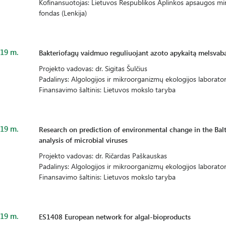
Kofinansuotojas: Lietuvos Respublikos Aplinkos apsaugos mini
fondas (Lenkija)
19 m.
Bakteriofagų vaidmuo reguliuojant azoto apykaitą melsvabak
Projekto vadovas: dr. Sigitas Šulčius
Padalinys: Algologijos ir mikroorganizmų ekologijos laborator
Finansavimo šaltinis: Lietuvos mokslo taryba
19 m.
Research on prediction of environmental change in the Ba
analysis of microbial viruses
Projekto vadovas: dr. Ričardas Paškauskas
Padalinys: Algologijos ir mikroorganizmų ekologijos laborator
Finansavimo šaltinis: Lietuvos mokslo taryba
19 m.
ES1408 European network for algal-bioproducts