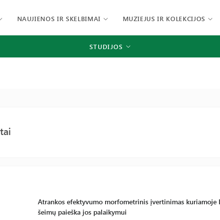
NAUJIENOS IR SKELBIMAI
MUZIEJUS IR KOLEKCIJOS
STUDIJOS
tai
Atrankos efektyvumo morfometrinis įvertinimas kuriamoje Li
šeimų paieška jos palaikymui