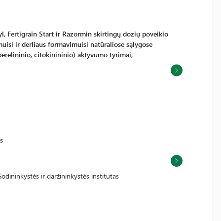
yl, Fertigrain Start ir Razormin skirtingų dozių poveikio
uisi ir derliaus formavimuisi natūraliose sąlygose
erelininio, citokinininio) aktyvumo tyrimai,
s
odininkystės ir daržininkystės institutas