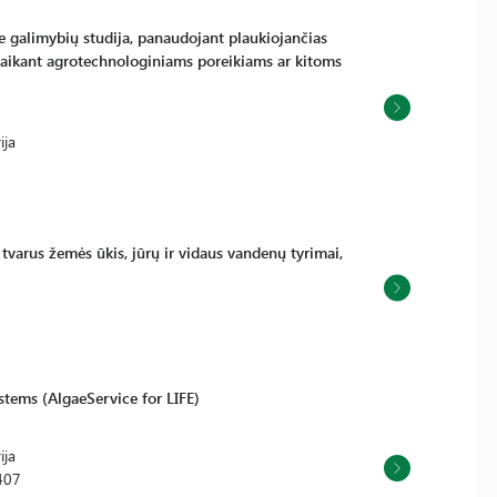
e galimybių studija, panaudojant plaukiojančias
itaikant agrotechnologiniams poreikiams ar kitoms
ija
tvarus žemės ūkis, jūrų ir vidaus vandenų tyrimai,
stems (AlgaeService for LIFE)
ija
407