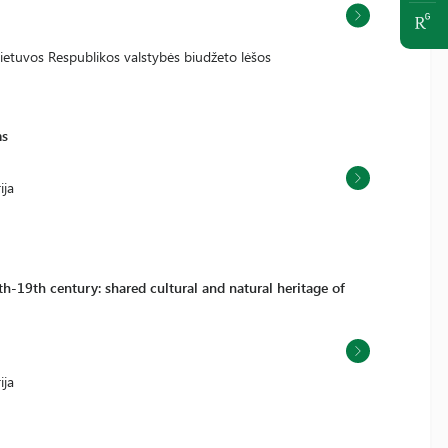
Lietuvos Respublikos valstybės biudžeto lėšos
ms
ija
h-19th century: shared cultural and natural heritage of
ija