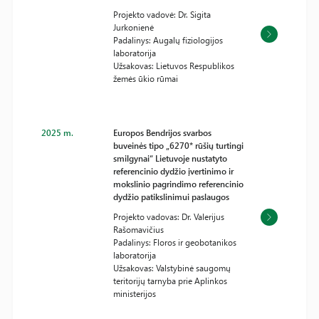
Projekto vadovė: Dr. Sigita
Jurkonienė
Padalinys: Augalų fiziologijos
laboratorija
Užsakovas: Lietuvos Respublikos
žemės ūkio rūmai
2025 m.
Europos Bendrijos svarbos
buveinės tipo „6270* rūšių turtingi
smilgynai“ Lietuvoje nustatyto
referencinio dydžio įvertinimo ir
mokslinio pagrindimo referencinio
dydžio patikslinimui paslaugos
Projekto vadovas: Dr. Valerijus
Rašomavičius
Padalinys: Floros ir geobotanikos
laboratorija
Užsakovas: Valstybinė saugomų
teritorijų tarnyba prie Aplinkos
ministerijos