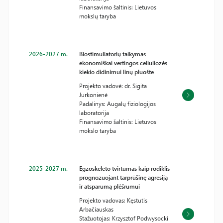
Finansavimo šaltinis: Lietuvos
mokslų taryba
2026-2027 m.
Biostimuliatorių taikymas
ekonomiškai vertingos celiuliozės
kiekio didinimui linų pluošte
Projekto vadovė: dr. Sigita
Jurkonienė
Padalinys: Augalų fiziologijos
laboratorija
Finansavimo šaltinis: Lietuvos
mokslo taryba
2025-2027 m.
Egzoskeleto tvirtumas kaip rodiklis
prognozuojant tarprūšinę agresiją
ir atsparumą plėšrumui
Projekto vadovas: Kęstutis
Arbačiauskas
Stažuotojas: Krzysztof Podwysocki