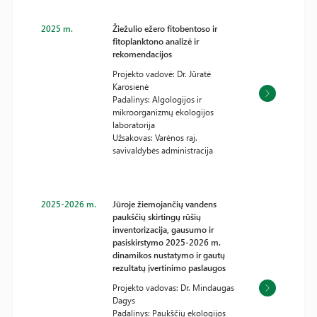
2025 m.
Žiežulio ežero fitobentoso ir
fitoplanktono analizė ir
rekomendacijos
Projekto vadovė: Dr. Jūratė
Karosienė
Padalinys: Algologijos ir
mikroorganizmų ekologijos
laboratorija
Užsakovas: Varėnos raj.
savivaldybės administracija
2025-2026 m.
Jūroje žiemojančių vandens
paukščių skirtingų rūšių
inventorizacija, gausumo ir
pasiskirstymo 2025-2026 m.
dinamikos nustatymo ir gautų
rezultatų įvertinimo paslaugos
Projekto vadovas: Dr. Mindaugas
Dagys
Padalinys: Paukščių ekologijos