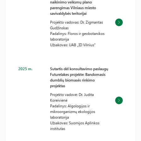
naikinimo veiksmų plano
parengimas Vilniaus miesto
savivaldybės teritorijai
Projekto vadovas: Dr. Zigmantas
Gudžinskas
Padalinys: Floros ir geobotanikos
laboratorija
Užsakovas: UAB „ID Vilnius“
2025 m.
Sutartis dėl konsultavimo paslaugų
Futurelakes projekte: Bandomasis
dumblių biomasės rinkimo
projektas
Projekto vadovė: Dr. Judita
Koreivienė
Padalinys: Algologijos ir
mikroorganizmų ekologijos
laboratorija
Užsakovas: Suomijos Aplinkos
institutas