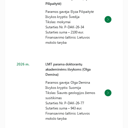
Pilipaitytė)
Paramos gavėja: Elyza Pilipaitytė
Išvykos kryptis: Švedija
Tikslas: mokymai
Sutarties Nr. P-DAK-26-34
Sutarties suma – 2100 eur.
Finansavimo šaltinis: Lietuvos
mokslo taryba
2026 m.
LMT parama doktorantų
akademinėms išvykoms (Olga
Demina)
Paramos gavėja: Olga Demina
Išvykos kryptis: Suomija
Tikslas: Šiaurės geologijos žiemos
susitikimas
Sutarties Nr. P-DAK-26-77
Sutarties suma – 943 eur.
Finansavimo šaltinis: Lietuvos
mokslo taryba