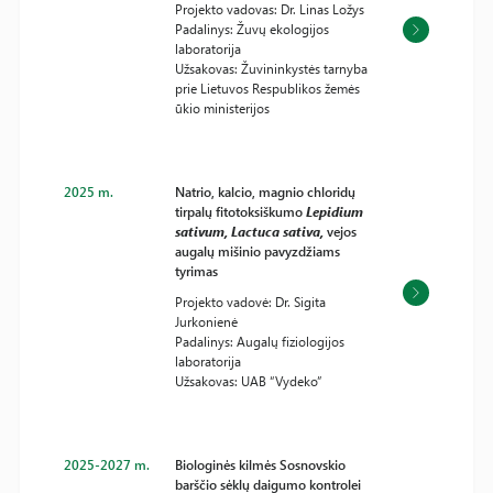
Projekto vadovas: Dr. Linas Ložys
Padalinys: Žuvų ekologijos
laboratorija
Užsakovas: Žuvininkystės tarnyba
prie Lietuvos Respublikos žemės
ūkio ministerijos
2025 m.
Natrio, kalcio, magnio chloridų
tirpalų fitotoksiškumo
Lepidium
sativum, Lactuca sativa,
vejos
augalų mišinio pavyzdžiams
tyrimas
Projekto vadovė: Dr. Sigita
Jurkonienė
Padalinys: Augalų fiziologijos
laboratorija
Užsakovas: UAB “Vydeko”
2025-2027 m.
Biologinės kilmės Sosnovskio
barščio sėklų daigumo kontrolei