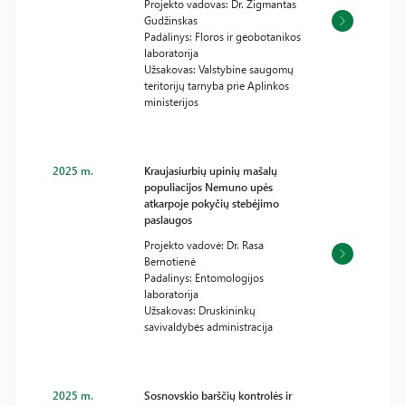
Projekto vadovas: Dr. Zigmantas
Gudžinskas
Padalinys: Floros ir geobotanikos
laboratorija
Užsakovas: Valstybine saugomų
teritorijų tarnyba prie Aplinkos
ministerijos
2025 m.
Kraujasiurbių upinių mašalų
populiacijos Nemuno upės
atkarpoje pokyčių stebėjimo
paslaugos
Projekto vadovė: Dr. Rasa
Bernotienė
Padalinys: Entomologijos
laboratorija
Užsakovas: Druskininkų
savivaldybės administracija
2025 m.
Sosnovskio barščių kontrolės ir