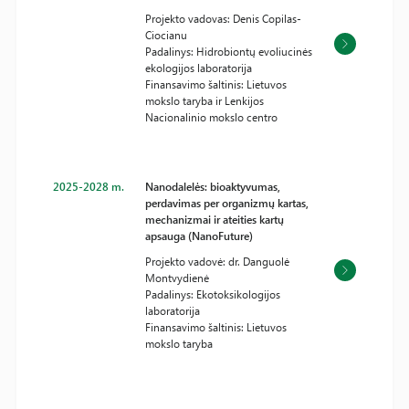
Projekto vadovas: Denis Copilas-
Ciocianu
Padalinys: Hidrobiontų evoliucinės
ekologijos laboratorija
Finansavimo šaltinis: Lietuvos
mokslo taryba ir Lenkijos
Nacionalinio mokslo centro
2025-2028 m.
Nanodalelės: bioaktyvumas,
perdavimas per organizmų kartas,
mechanizmai ir ateities kartų
apsauga (NanoFuture)
Projekto vadovė: dr. Danguolė
Montvydienė
Padalinys: Ekotoksikologijos
laboratorija
Finansavimo šaltinis: Lietuvos
mokslo taryba