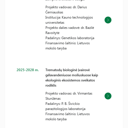
Projekto vadovas: dr. Darius
Černiauskas
Institucija: Kauno technologijos
universitetas
Projekto dalies vadovė: dr. Bazilė
Ravoitytė
Padalinys: Genetikos laboratorija
Finansavimo šaltinis: Lietuvos
mokslo taryba
2025-2028 m.
Trematodų biologinė įvairovė
gėlavandeniuose moliuskuose kaip
ekologinis ekosistemos sveikatos
rodiklis
Projekto vadovas: dr. Virmantas
Stunžėnas
Padalinys: P. B. Šivickio
parazitologijos laboratorija
Finansavimo šaltinis: Lietuvos
mokslo taryba