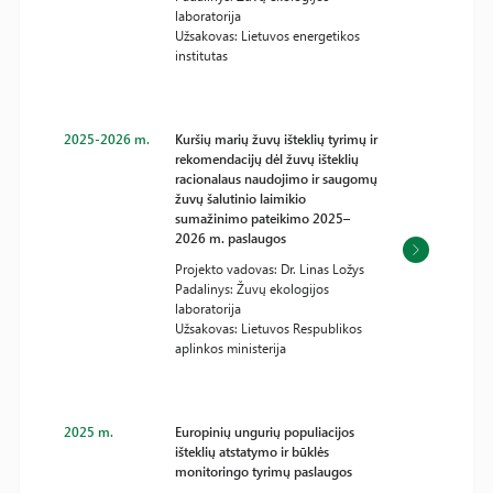
laboratorija
Užsakovas: Lietuvos energetikos
institutas
2025-2026 m.
Kuršių marių žuvų išteklių tyrimų ir
rekomendacijų dėl žuvų išteklių
racionalaus naudojimo ir saugomų
žuvų šalutinio laimikio
sumažinimo pateikimo 2025–
2026 m. paslaugos
Projekto vadovas: Dr. Linas Ložys
Padalinys: Žuvų ekologijos
laboratorija
Užsakovas: Lietuvos Respublikos
aplinkos ministerija
2025 m.
Europinių ungurių populiacijos
išteklių atstatymo ir būklės
monitoringo tyrimų paslaugos