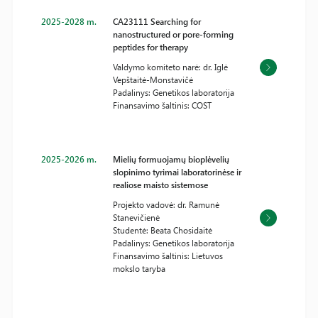
2025-2028 m.
CA23111 Searching for
nanostructured or pore-forming
peptides for therapy
Valdymo komiteto narė: dr. Iglė
Vepštaitė-Monstavičė
Padalinys: Genetikos laboratorija
Finansavimo šaltinis: COST
2025-2026 m.
Mielių formuojamų bioplėvelių
slopinimo tyrimai laboratorinėse ir
realiose maisto sistemose
Projekto vadovė: dr. Ramunė
Stanevičienė
Studentė: Beata Chosidaitė
Padalinys: Genetikos laboratorija
Finansavimo šaltinis: Lietuvos
mokslo taryba