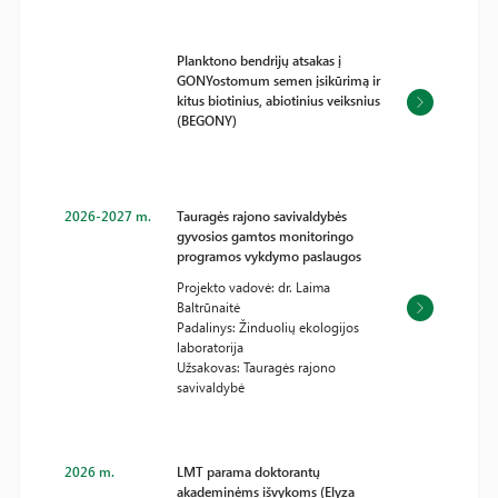
Planktono bendrijų atsakas į
GONYostomum semen įsikūrimą ir
kitus biotinius, abiotinius veiksnius
(BEGONY)
2026-2027 m.
Tauragės rajono savivaldybės
gyvosios gamtos monitoringo
programos vykdymo paslaugos
Projekto vadovė: dr. Laima
Baltrūnaitė
Padalinys: Žinduolių ekologijos
laboratorija
Užsakovas: Tauragės rajono
savivaldybė
2026 m.
LMT parama doktorantų
akademinėms išvykoms (Elyza