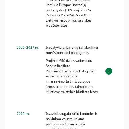
komisija Europos inovacijų
partnerystės (EIP) projektas Nr.
22BV-KK-24-1-05907-PR001 ir
Lietuvos respublikos valstybės
biudžeto lėšos
2025-2027 m.
Inovatyvių priemonių šaltalankinės
musės kontrolei parengimas
Projekto GTC dalies vadovė: dr.
Sandra Radžiutė
Padalinys: Cheminės ekologijos ir
elgsenos laboratorija
Finansavimo šaltinis: Europos
žemės ūkio fondas kaimo plėtrai
irLietuvos valstybės biudžeto lėšos
2025 m.
Invazinių augalų rūšių kontrolės ir
naikinimo veiksmų plano
parengimas Kuršių nerijos