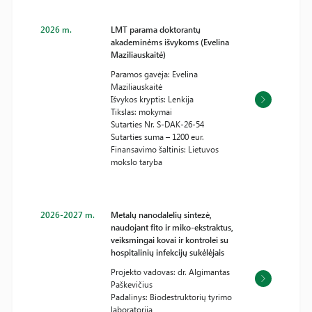
2026 m.
LMT parama doktorantų
akademinėms išvykoms (Evelina
Maziliauskaitė)
Paramos gavėja: Evelina
Maziliauskaitė
Išvykos kryptis: Lenkija
Tikslas: mokymai
Sutarties Nr. S-DAK-26-54
Sutarties suma – 1200 eur.
Finansavimo šaltinis: Lietuvos
mokslo taryba
2026-2027 m.
Metalų nanodalelių sintezė,
naudojant fito ir miko-ekstraktus,
veiksmingai kovai ir kontrolei su
hospitalinių infekcijų sukėlėjais
Projekto vadovas: dr. Algimantas
Paškevičius
Padalinys: Biodestruktorių tyrimo
laboratorija