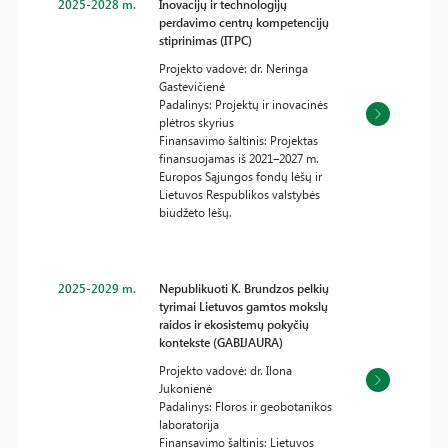
2025-2028 m.
Inovacijų ir technologijų
perdavimo centrų kompetencijų
stiprinimas (ITPC)
Projekto vadovė: dr. Neringa
Gastevičienė
Padalinys: Projektų ir inovacinės
plėtros skyrius
Finansavimo šaltinis: Projektas
finansuojamas iš 2021‒2027 m.
Europos Sąjungos fondų lėšų ir
Lietuvos Respublikos valstybės
biudžeto lėšų.
2025-2029 m.
Nepublikuoti K. Brundzos pelkių
tyrimai Lietuvos gamtos mokslų
raidos ir ekosistemų pokyčių
kontekste (GABIJAURA)
Projekto vadovė: dr. Ilona
Jukonienė
Padalinys: Floros ir geobotanikos
laboratorija
Finansavimo šaltinis: Lietuvos