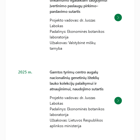
tinkamumo ilgalaikiam saugojimui
įvertinimo paslaugų pirkimo–
pardavimo sutartis
Projekto vadovas: dr. Juozas
Labokas
Padalinys: Ekonominės botanikos
laboratorija
Užsakovas: Valstybinė miškų
tarnyba
2025 m.
Gamtos tyrimų centro augalų
nacionalinių genetinių išteklių
lauko kolekcijų palaikymui ir
atnaujinimui, naudojimo sutartis
Projekto vadovas: dr. Juozas
Labokas
Padalinys: Ekonominės botanikos
laboratorija
Užsakovas: Lietuvos Respublikos
aplinkos ministerija