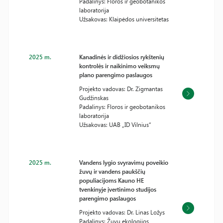
Padalinys: Floros ir geobotanikos
laboratorija
Užsakovas: Klaipėdos universitetas
2025 m.
Kanadinės ir didžiosios rykštenių
kontrolės ir naikinimo veiksmų
plano parengimo paslaugos
Projekto vadovas: Dr. Zigmantas
Gudžinskas
Padalinys: Floros ir geobotanikos
laboratorija
Užsakovas: UAB „ID Vilnius“
2025 m.
Vandens lygio svyravimų poveikio
žuvų ir vandens paukščių
populiacijoms Kauno HE
tvenkinyje įvertinimo studijos
parengimo paslaugos
Projekto vadovas: Dr. Linas Ložys
Padalinys: Žuvų ekologijos