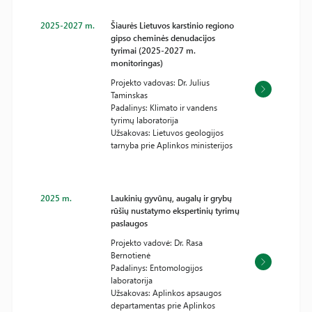
2025-2027 m.
Šiaurės Lietuvos karstinio regiono
gipso cheminės denudacijos
tyrimai (2025-2027 m.
monitoringas)
Projekto vadovas: Dr. Julius
Taminskas
Padalinys: Klimato ir vandens
tyrimų laboratorija
Užsakovas: Lietuvos geologijos
tarnyba prie Aplinkos ministerijos
2025 m.
Laukinių gyvūnų, augalų ir grybų
rūšių nustatymo ekspertinių tyrimų
paslaugos
Projekto vadovė: Dr. Rasa
Bernotienė
Padalinys: Entomologijos
laboratorija
Užsakovas: Aplinkos apsaugos
departamentas prie Aplinkos