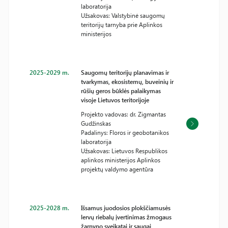
laboratorija
Užsakovas: Valstybinė saugomų
teritorijų tarnyba prie Aplinkos
ministerijos
2025-2029 m.
Saugomų teritorijų planavimas ir
tvarkymas, ekosistemų, buveinių ir
rūšių geros būklės palaikymas
visoje Lietuvos teritorijoje
Projekto vadovas: dr. Zigmantas
Gudžinskas
Padalinys: Floros ir geobotanikos
laboratorija
Užsakovas: Lietuvos Respublikos
aplinkos ministerijos Aplinkos
projektų valdymo agentūra
2025-2028 m.
Išsamus juodosios plokščiamusės
lervų riebalų įvertinimas žmogaus
žarnyno sveikatai ir saugai