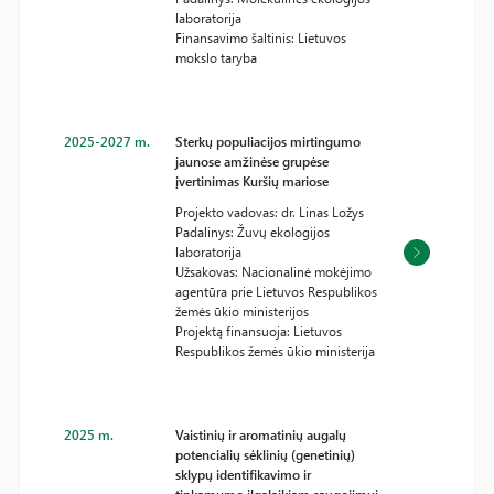
laboratorija
Finansavimo šaltinis: Lietuvos
mokslo taryba
2025-2027 m.
Sterkų populiacijos mirtingumo
jaunose amžinėse grupėse
įvertinimas Kuršių mariose
Projekto vadovas: dr. Linas Ložys
Padalinys: Žuvų ekologijos
laboratorija
Užsakovas: Nacionalinė mokėjimo
agentūra prie Lietuvos Respublikos
žemės ūkio ministerijos
Projektą finansuoja: Lietuvos
Respublikos žemės ūkio ministerija
2025 m.
Vaistinių ir aromatinių augalų
potencialių sėklinių (genetinių)
sklypų identifikavimo ir