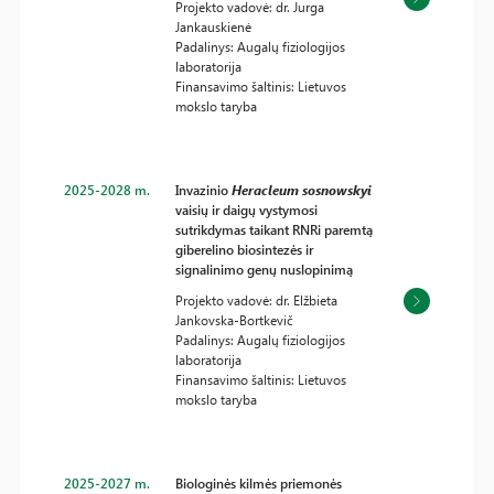
Projekto vadovė: dr. Jurga
Jankauskienė
Padalinys: Augalų fiziologijos
laboratorija
Finansavimo šaltinis: Lietuvos
mokslo taryba
2025-2028 m.
Invazinio
Heracleum sosnowskyi
vaisių ir daigų vystymosi
sutrikdymas taikant RNRi paremtą
giberelino biosintezės ir
signalinimo genų nuslopinimą
Projekto vadovė: dr. Elžbieta
Jankovska-Bortkevič
Padalinys: Augalų fiziologijos
laboratorija
Finansavimo šaltinis: Lietuvos
mokslo taryba
2025-2027 m.
Biologinės kilmės priemonės