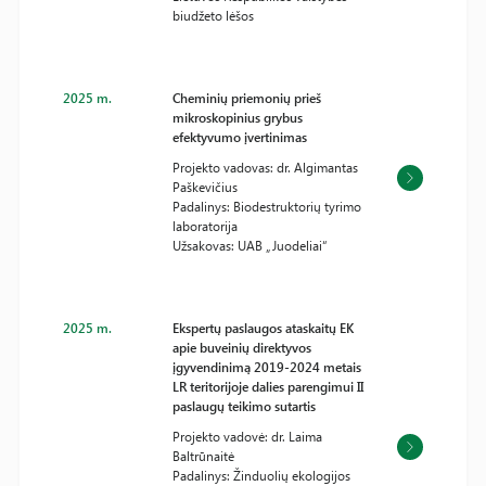
biudžeto lėšos
2025 m.
Cheminių priemonių prieš
mikroskopinius grybus
efektyvumo įvertinimas
Projekto vadovas: dr. Algimantas
Paškevičius
Padalinys: Biodestruktorių tyrimo
laboratorija
Užsakovas: UAB „Juodeliai“
2025 m.
Ekspertų paslaugos ataskaitų EK
apie buveinių direktyvos
įgyvendinimą 2019-2024 metais
LR teritorijoje dalies parengimui II
paslaugų teikimo sutartis
Projekto vadovė: dr. Laima
Baltrūnaitė
Padalinys: Žinduolių ekologijos