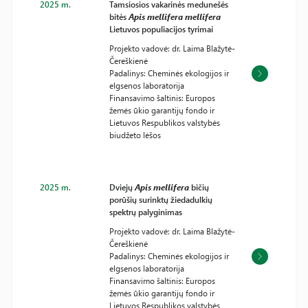
2025 m.
Tamsiosios vakarinės medunešės
bitės
Apis mellifera mellifera
Lietuvos populiacijos tyrimai
Projekto vadovė: dr. Laima Blažytė-
Čereškienė
Padalinys: Cheminės ekologijos ir
elgsenos laboratorija
Finansavimo šaltinis: Europos
žemės ūkio garantijų fondo ir
Lietuvos Respublikos valstybės
biudžeto lėšos
2025 m.
Dviejų
Apis mellifera
bičių
porūšių surinktų žiedadulkių
spektrų palyginimas
Projekto vadovė: dr. Laima Blažytė-
Čereškienė
Padalinys: Cheminės ekologijos ir
elgsenos laboratorija
Finansavimo šaltinis: Europos
žemės ūkio garantijų fondo ir
Lietuvos Respublikos valstybės