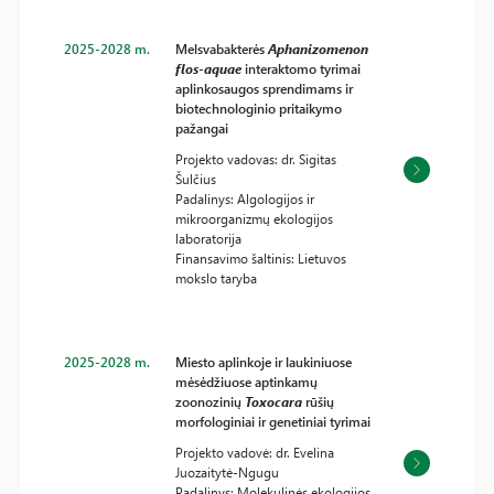
2025-2028 m.
Melsvabakterės
Aphanizomenon
flos-aquae
interaktomo tyrimai
aplinkosaugos sprendimams ir
biotechnologinio pritaikymo
pažangai
Projekto vadovas: dr. Sigitas
Šulčius
Padalinys: Algologijos ir
mikroorganizmų ekologijos
laboratorija
Finansavimo šaltinis: Lietuvos
mokslo taryba
2025-2028 m.
Miesto aplinkoje ir laukiniuose
mėsėdžiuose aptinkamų
zoonozinių
Toxocara
rūšių
morfologiniai ir genetiniai tyrimai
Projekto vadovė: dr. Evelina
Juozaitytė-Ngugu
Padalinys: Molekulinės ekologijos