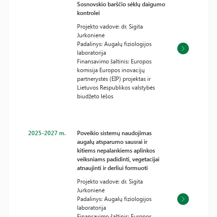
Sosnovskio barščio sėklų daigumo
kontrolei
Projekto vadovė: dr. Sigita
Jurkonienė
Padalinys: Augalų fiziologijos
laboratorija
Finansavimo šaltinis: Europos
komisija Europos inovacijų
partnerystės (EIP) projektas ir
Lietuvos Respublikos valstybės
biudžeto lėšos
2025-2027 m.
Poveikio sistemų naudojimas
augalų atsparumo sausrai ir
kitiems nepalankiems aplinkos
veiksniams padidinti, vegetacijai
atnaujinti ir derliui formuoti
Projekto vadovė: dr. Sigita
Jurkonienė
Padalinys: Augalų fiziologijos
laboratorija
Finansavimo šaltinis: Europos