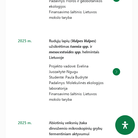
Padalinys: Floros ir geobotanikos
ekologijos
Finansavimo šaltinis: Lietuvos
mokslo taryba
2025 m.
Rudųjų lapių (
Vulpes Vulpes
)
užsikrėtimas
taenia spp.
ir
mesocestoides spp.
helmintais
Lietuvoje
Projekto vadovė: Evelina
Juozaitytė-Ngugu
Studentė: Paula Budrytė
Padalinys: Molekulinės ekologijos
laboratorija
Finansavimo šaltinis: Lietuvos
mokslo taryba
2025 m.
Abiotinių veiksnių įtaka
dirvožemio mikroskopinių grybų
fermentiniam aktyvumui