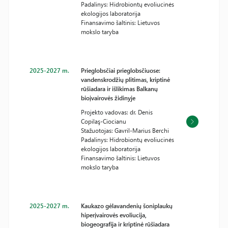
Padalinys: Hidrobiontų evoliucinės
ekologijos laboratorija
Finansavimo šaltinis: Lietuvos
mokslo taryba
2025-2027 m.
Prieglobsčiai prieglobsčiuose:
vandenskrodžių plitimas, kriptinė
rūšiadara ir išlikimas Balkanų
bioįvairovės židinyje
Projekto vadovas: dr. Denis
Copilaş-Ciocianu
Stažuotojas: Gavril-Marius Berchi
Padalinys: Hidrobiontų evoliucinės
ekologijos laboratorija
Finansavimo šaltinis: Lietuvos
mokslo taryba
2025-2027 m.
Kaukazo gėlavandenių šoniplaukų
hiperįvairovės evoliucija,
biogeografija ir kriptinė rūšiadara