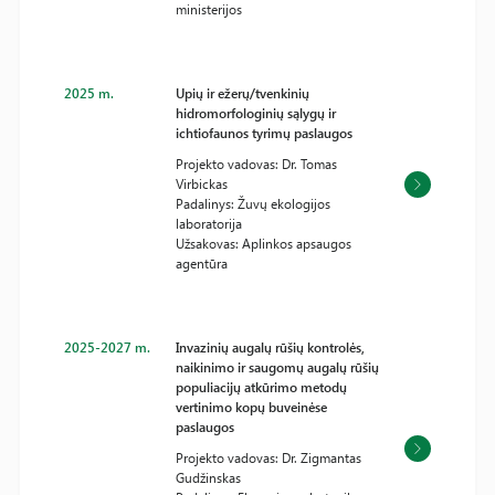
ministerijos
2025 m.
Upių ir ežerų/tvenkinių
hidromorfologinių sąlygų ir
ichtiofaunos tyrimų paslaugos
Projekto vadovas: Dr. Tomas
Virbickas
Padalinys: Žuvų ekologijos
laboratorija
Užsakovas: Aplinkos apsaugos
agentūra
2025-2027 m.
Invazinių augalų rūšių kontrolės,
naikinimo ir saugomų augalų rūšių
populiacijų atkūrimo metodų
vertinimo kopų buveinėse
paslaugos
Projekto vadovas: Dr. Zigmantas
Gudžinskas