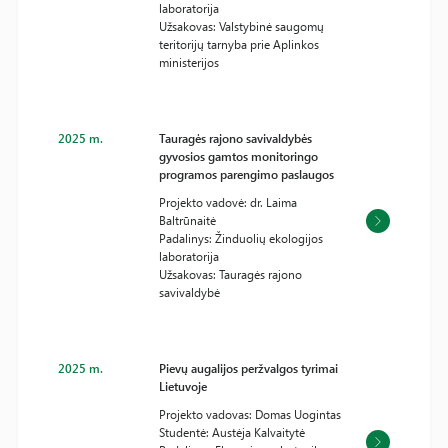
laboratorija
Užsakovas: Valstybinė saugomų
teritorijų tarnyba prie Aplinkos
ministerijos
2025 m.
Tauragės rajono savivaldybės
gyvosios gamtos monitoringo
programos parengimo paslaugos
Projekto vadovė: dr. Laima
Baltrūnaitė
Padalinys: Žinduolių ekologijos
laboratorija
Užsakovas: Tauragės rajono
savivaldybė
2025 m.
Pievų augalijos peržvalgos tyrimai
Lietuvoje
Projekto vadovas: Domas Uogintas
Studentė: Austėja Kalvaitytė