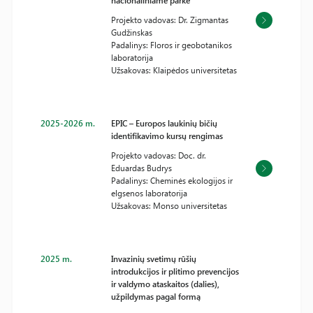
nacionaliniame parke
Projekto vadovas: Dr. Zigmantas
Gudžinskas
Padalinys: Floros ir geobotanikos
laboratorija
Užsakovas: Klaipėdos universitetas
2025-2026 m.
EPIC – Europos laukinių bičių
identifikavimo kursų rengimas
Projekto vadovas: Doc. dr.
Eduardas Budrys
Padalinys: Cheminės ekologijos ir
elgsenos laboratorija
Užsakovas: Monso universitetas
2025 m.
Invazinių svetimų rūšių
introdukcijos ir plitimo prevencijos
ir valdymo ataskaitos (dalies),
užpildymas pagal formą