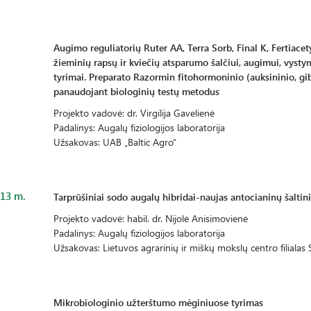
Augimo reguliatorių Ruter AA, Terra Sorb, Final K, Fertiacet
žieminių rapsų ir kviečių atsparumo šalčiui, augimui, vystym
tyrimai. Preparato Razormin fitohormoninio (auksininio, gib
panaudojant biologinių testų metodus
Projekto vadovė: dr. Virgilija Gavelienė
Padalinys: Augalų fiziologijos laboratorija
Užsakovas: UAB „Baltic Agro“
13 m.
Tarprūšiniai sodo augalų hibridai-naujas antocianinų šaltini
Projekto vadovė: habil. dr. Nijolė Anisimovienė
Padalinys: Augalų fiziologijos laboratorija
Užsakovas: Lietuvos agrarinių ir miškų mokslų centro filialas S
Mikrobiologinio užterštumo mėginiuose tyrimas