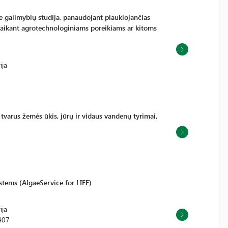
e galimybių studija, panaudojant plaukiojančias
itaikant agrotechnologiniams poreikiams ar kitoms
ija
tvarus žemės ūkis, jūrų ir vidaus vandenų tyrimai,
stems (AlgaeService for LIFE)
ija
407