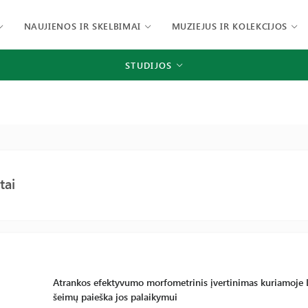
NAUJIENOS IR SKELBIMAI
MUZIEJUS IR KOLEKCIJOS
STUDIJOS
tai
Atrankos efektyvumo morfometrinis įvertinimas kuriamoje Li
šeimų paieška jos palaikymui