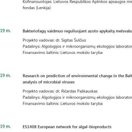
Kofinansuotojas: Lietuvos Respublikos Aplinkos apsaugos mini
fondas (Lenkija)
19 m.
Bakteriofagų vaidmuo reguliuojant azoto apykaitą melsvabak
Projekto vadovas: dr. Sigitas Šulčius
Padalinys: Algologijos ir mikroorganizmų ekologijos laborator
Finansavimo šaltinis: Lietuvos mokslo taryba
19 m.
Research on prediction of environmental change in the Ba
analysis of microbial viruses
Projekto vadovas: dr. Ričardas Paškauskas
Padalinys: Algologijos ir mikroorganizmų ekologijos laborator
Finansavimo šaltinis: Lietuvos mokslo taryba
19 m.
ES1408 European network for algal-bioproducts