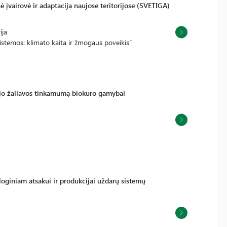
ė įvairovė ir adaptacija naujose teritorijose (SVETIGA)
ija
stemos: klimato kaita ir žmogaus poveikis“
 jo žaliavos tinkamumą biokuro gamybai
ologiniam atsakui ir produkcijai uždarų sistemų