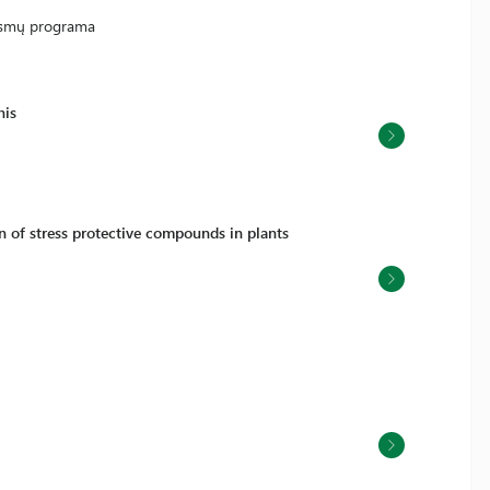
iksmų programa
nis
n of stress protective compounds in plants