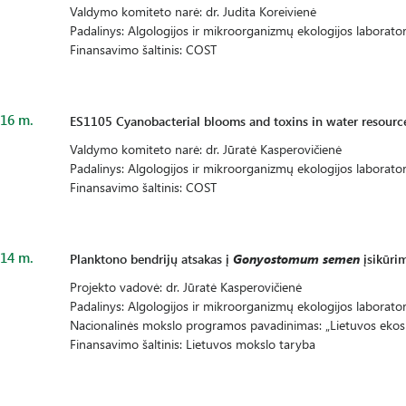
Valdymo komiteto narė: dr. Judita Koreivienė
Padalinys: Algologijos ir mikroorganizmų ekologijos laborator
Finansavimo šaltinis: COST
16 m.
ES1105 Cyanobacterial blooms and toxins in water resour
Valdymo komiteto narė: dr. Jūratė Kasperovičienė
Padalinys: Algologijos ir mikroorganizmų ekologijos laborator
Finansavimo šaltinis: COST
14 m.
Planktono bendrijų atsakas į
Gonyostomum semen
įsikūrim
Projekto vadovė: dr. Jūratė Kasperovičienė
Padalinys: Algologijos ir mikroorganizmų ekologijos laborator
Nacionalinės mokslo programos pavadinimas: „Lietuvos ekosi
Finansavimo šaltinis: Lietuvos mokslo taryba