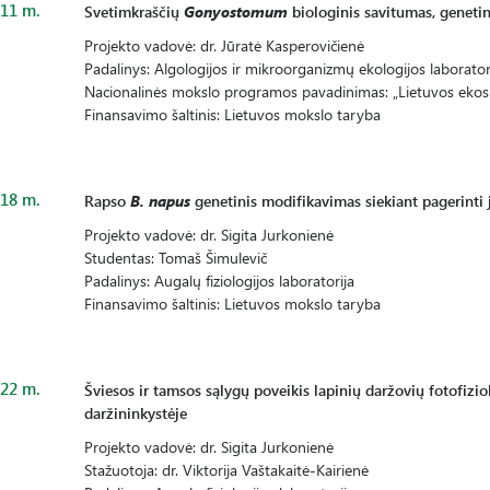
11 m.
Svetimkraščių
Gonyostomum
biologinis savitumas, genetin
Projekto vadovė: dr. Jūratė Kasperovičienė
Padalinys: Algologijos ir mikroorganizmų ekologijos laborator
Nacionalinės mokslo programos pavadinimas: „Lietuvos ekosi
Finansavimo šaltinis: Lietuvos mokslo taryba
18 m.
Rapso
B. napus
genetinis modifikavimas siekiant pagerinti
Projekto vadovė: dr. Sigita Jurkonienė
Studentas: Tomaš Šimulevič
Padalinys: Augalų fiziologijos laboratorija
Finansavimo šaltinis: Lietuvos mokslo taryba
22 m.
Šviesos ir tamsos sąlygų poveikis lapinių daržovių fotofizi
daržininkystėje
Projekto vadovė: dr. Sigita Jurkonienė
Stažuotoja: dr. Viktorija Vaštakaitė-Kairienė