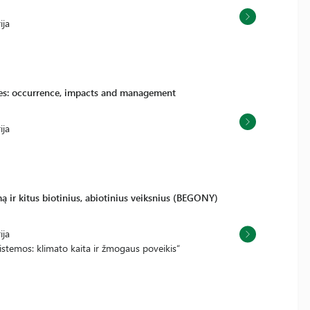
ija
ces: occurrence, impacts and management
ija
ą ir kitus biotinius, abiotinius veiksnius (BEGONY)
ija
stemos: klimato kaita ir žmogaus poveikis“