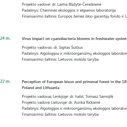
Projekto vadovė: dr. Laima Blažytė-Čereškienė
Padalinys: Cheminės ekologijos ir elgsenos laboratorija
Finansavimo šaltinis: Europos žemės ūkio garantijų fondo ir 
24 m.
Virus impact on cyanobacteria blooms in freshwater syste
Projekto vadovas: dr. Sigitas Šulčius
Padalinys: Algologijos ir mikroorganizmų ekologijos laborator
Finansavimo šaltinis: Lietuvos mokslo taryba
22 m.
Perception of European bison and primeval forest in the 18t
Poland and Lithuania
Projekto vadovas Lenkijoje: dr. habil. Tomasz Samojlik
Projekto vadovė Lietuvoje: dr. Aurika Ričkienė
Padalinys: Algologijos ir mikroorganizmų ekologijos laborator
Finansavimo šaltinis: Lietuvos mokslo taryba