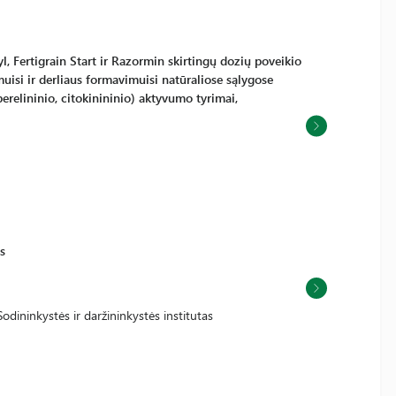
yl, Fertigrain Start ir Razormin skirtingų dozių poveikio
uisi ir derliaus formavimuisi natūraliose sąlygose
erelininio, citokinininio) aktyvumo tyrimai,
s
odininkystės ir daržininkystės institutas