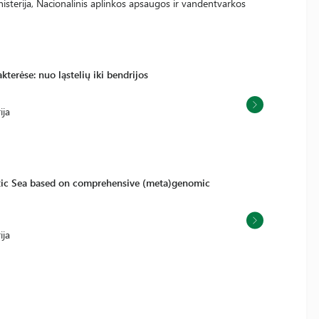
sterija, Nacionalinis aplinkos apsaugos ir vandentvarkos
terėse: nuo ląstelių iki bendrijos
ija
ltic Sea based on comprehensive (meta)genomic
ija