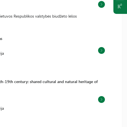
Lietuvos Respublikos valstybės biudžeto lėšos
ms
ija
h-19th century: shared cultural and natural heritage of
ija