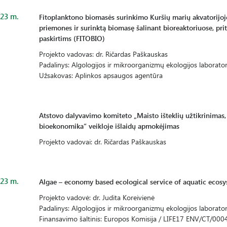
23 m.
Fitoplanktono biomasės surinkimo Kuršių marių akvatorijoj
priemones ir surinktą biomasę šalinant bioreaktoriuose, pr
paskirtims (FITOBIO)
Projekto vadovas: dr. Ričardas Paškauskas
Padalinys: Algologijos ir mikroorganizmų ekologijos laborator
Užsakovas: Aplinkos apsaugos agentūra
Atstovo dalyvavimo komiteto „Maisto išteklių užtikrinimas, 
bioekonomika“ veikloje išlaidų apmokėjimas
Projekto vadovai: dr. Ričardas Paškauskas
23 m.
Algae – economy based ecological service of aquatic ecosy
Projekto vadovė: dr. Judita Koreivienė
Padalinys: Algologijos ir mikroorganizmų ekologijos laborator
Finansavimo šaltinis: Europos Komisija / LIFE17 ENV/CT/000