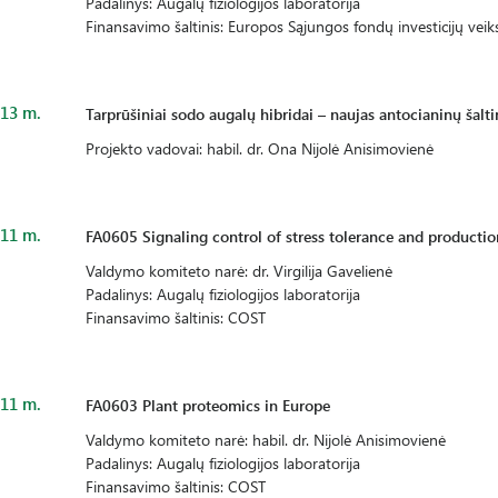
Padalinys: Augalų fiziologijos laboratorija
Finansavimo šaltinis: Europos Sąjungos fondų investicijų ve
13 m.
Tarprūšiniai sodo augalų hibridai – naujas antocianinų šalti
Projekto vadovai: habil. dr. Ona Nijolė Anisimovienė
11 m.
FA0605 Signaling control of stress tolerance and productio
Valdymo komiteto narė: dr. Virgilija Gavelienė
Padalinys: Augalų fiziologijos laboratorija
Finansavimo šaltinis: COST
11 m.
FA0603 Plant proteomics in Europe
Valdymo komiteto narė: habil. dr. Nijolė Anisimovienė
Padalinys: Augalų fiziologijos laboratorija
Finansavimo šaltinis: COST