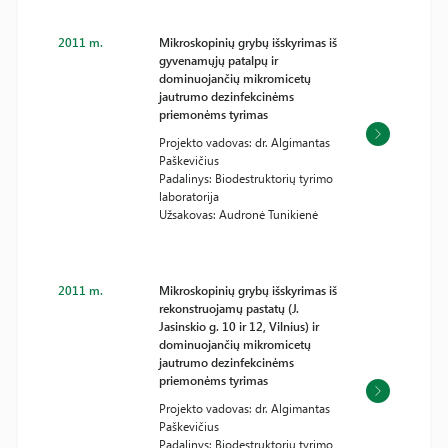
2011 m.
Mikroskopinių grybų išskyrimas iš
gyvenamųjų patalpų ir
dominuojančių mikromicetų
jautrumo dezinfekcinėms
priemonėms tyrimas
Projekto vadovas: dr. Algimantas
Paškevičius
Padalinys: Biodestruktorių tyrimo
laboratorija
Užsakovas: Audronė Tunikienė
2011 m.
Mikroskopinių grybų išskyrimas iš
rekonstruojamų pastatų (J.
Jasinskio g. 10 ir 12, Vilnius) ir
dominuojančių mikromicetų
jautrumo dezinfekcinėms
priemonėms tyrimas
Projekto vadovas: dr. Algimantas
Paškevičius
Padalinys: Biodestruktorių tyrimo