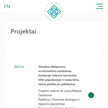
EN
Projektai
2022 m.
Atrankos efektyvumo
morfometrinis įvertinimas
kuriamoje Lietuvos tamsiosios
bitės populiacijoje ir naujų bičių
šeimų paieška jos palaikymui
Projekto vadovė: dr. Laima Blažytė-
Čereškienė
Padalinys: Cheminės ekologijos ir
elgsenos laboratorija