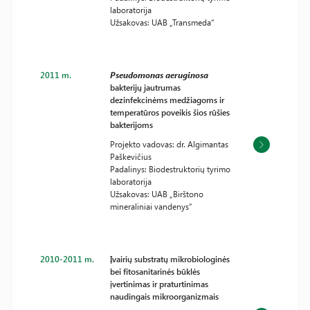
laboratorija
Užsakovas: UAB „Transmeda“
2011 m.
Pseudomonas aeruginosa
bakterijų jautrumas
dezinfekcinėms medžiagoms ir
temperatūros poveikis šios rūšies
bakterijoms
Projekto vadovas: dr. Algimantas
Paškevičius
Padalinys: Biodestruktorių tyrimo
laboratorija
Užsakovas: UAB „Birštono
mineraliniai vandenys“
2010-2011 m.
Įvairių substratų mikrobiologinės
bei fitosanitarinės būklės
įvertinimas ir praturtinimas
naudingais mikroorganizmais