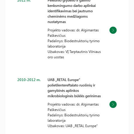
2012 m.
Pelėsinio grybelio ir galimo
kenksmingumo darbo aplinkai
identifikavimas bei jautrumo
cheminėms medžiagoms
nustatymas
Projekto vadovas: dr. Algimantas
Paškevičius
Padalinys: Biodestruktorių tyrimo
laboratorija
Užsakovas: VĮ Tarptautinis Vilniaus
oro uostas
2010-2012 m.
UAB „RETAL Europe“
polietilentereftalato ruošinių ir
gamybinės aplinkos
mikrobiologinės būklės gerinimas
Projekto vadovas: dr. Algimantas
Paškevičius
Padalinys: Biodestruktorių tyrimo
laboratorija
Užsakovas: UAB „RETAL Europe“