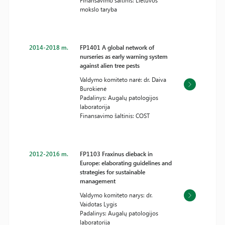
Finansavimo šaltinis: Lietuvos
mokslo taryba
2014-2018 m.
FP1401 A global network of
nurseries as early warning system
against alien tree pests
Valdymo komiteto narė: dr. Daiva
Burokienė
Padalinys: Augalų patologijos
laboratorija
Finansavimo šaltinis: COST
2012-2016 m.
FP1103 Fraxinus dieback in
Europe: elaborating guidelines and
strategies for sustainable
management
Valdymo komiteto narys: dr.
Vaidotas Lygis
Padalinys: Augalų patologijos
laboratorija