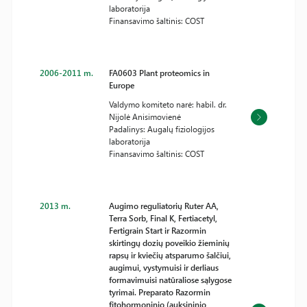
laboratorija
Finansavimo šaltinis: COST
2006-2011 m.
FA0603 Plant proteomics in
Europe
Valdymo komiteto narė: habil. dr.
Nijolė Anisimovienė
Padalinys: Augalų fiziologijos
laboratorija
Finansavimo šaltinis: COST
2013 m.
Augimo reguliatorių Ruter AA,
Terra Sorb, Final K, Fertiacetyl,
Fertigrain Start ir Razormin
skirtingų dozių poveikio žieminių
rapsų ir kviečių atsparumo šalčiui,
augimui, vystymuisi ir derliaus
formavimuisi natūraliose sąlygose
tyrimai. Preparato Razormin
fitohormoninio (auksininio,