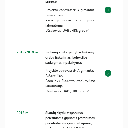
kūrimas
Projekto vadovas: dr. Algimantas
Paškevičius
Padalinys: Biodestruktorių tyrimo
laboratorija
Užsakovas: UAB „HRE group“
2018-2019 m.
Biokompozito gamybai tinkamų
grybų išskyrimas, kolekcijos
sudarymas ir palaikymas
Projekto vadovas: dr. Algimantas
Paškevičius
Padalinys: Biodestruktorių tyrimo
laboratorija
Užsakovas: UAB „HRE group“
2018 m.
Šiaudų skydų atsparumo
pelėsiniams grybams įvertinimas
padidintos drėgmės sąlygomis,