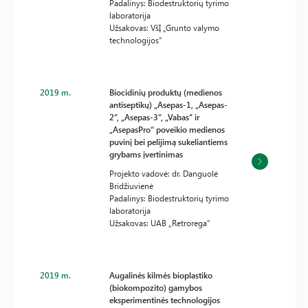
Padalinys: Biodestruktorių tyrimo
laboratorija
Užsakovas: VšĮ „Grunto valymo
technologijos“
2019 m.
Biocidinių produktų (medienos
antiseptikų) „Asepas-1, „Asepas-
2“, „Asepas-3“, „Vabas“ ir
„AsepasPro“ poveikio medienos
puvinį bei pelijimą sukeliantiems
grybams įvertinimas
Projekto vadovė: dr. Danguolė
Bridžiuvienė
Padalinys: Biodestruktorių tyrimo
laboratorija
Užsakovas: UAB „Retrorega“
2019 m.
Augalinės kilmės bioplastiko
(biokompozito) gamybos
eksperimentinės technologijos