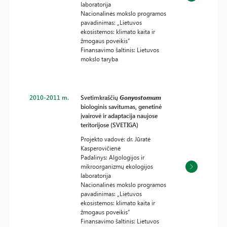
laboratorija
Nacionalinės mokslo programos
pavadinimas: „Lietuvos
ekosistemos: klimato kaita ir
žmogaus poveikis“
Finansavimo šaltinis: Lietuvos
mokslo taryba
2010-2011 m.
Svetimkraščių
Gonyostomum
biologinis savitumas, genetinė
įvairovė ir adaptacija naujose
teritorijose (SVETIGA)
Projekto vadovė: dr. Jūratė
Kasperovičienė
Padalinys: Algologijos ir
mikroorganizmų ekologijos
laboratorija
Nacionalinės mokslo programos
pavadinimas: „Lietuvos
ekosistemos: klimato kaita ir
žmogaus poveikis“
Finansavimo šaltinis: Lietuvos