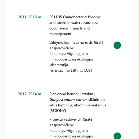
2011-2016 m.
ES1105 Cyanobacterial blooms
and toxins in water resources:
occurrence, impacts and
management
Valdymo komiteto narė: dr. Jūratė
Kasperovičienė
Padalinys: Algologijos ir
mikroorganizmų ekologijos
laboratorija
Finansavimo šaltinis: COST
2012-2014 m.
Planktono bendrijų atsakas į
Gonyostomum semen
įsikūrimą ir
kitus biotinius, abiotinius veiksnius
(BEGONY)
Projekto vadovė: dr. Jūratė
Kasperovičienė
Padalinys: Algologijos ir
mikroorganizmų ekologijos