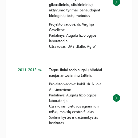
giberelininio, citokinininio)
aktyvumo tyrimai, panaudojant
biologinių testų metodus
Projekto vadovė: dr. Virgilija
Gavelienė
Padalinys: Augalų fiziologijos
laboratorija
Užsakovas: UAB „Baltic Agro“
2011-2013 m.
Tarprūšiniai sodo augalų hibridai-
naujas antocianinų šaltinis
Projekto vadovė: habil. dr. Nijolė
Anisimovienė
Padalinys: Augalų fiziologijos
laboratorija
Užsakovas: Lietuvos agrarinių ir
miškų mokslų centro filialas
Sodininkystės ir daržininkystės
institutas