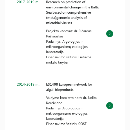
2017-2019 m.
Research on prediction of
environmental change in the Baltic
Sea based on comprehensive
(meta)genomic analysis of
microbial viruses
Projekto vadovas: dr. Ričardas
Paškauskas
Padalinys: Algologijos ir
mikroorganizmų ekologijos
laboratorija
Finansavimo šaltinis: Lietuvos
mokslo taryba
2014-2019 m.
ES1408 European network for
algal-bioproducts
Valdymo komiteto narė: dr. Judita
Koreivienė
Padalinys: Algologijos ir
mikroorganizmų ekologijos
laboratorija
Finansavimo šaltinis: COST