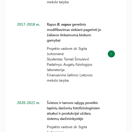
mokslo taryba
2017-2018 m.
Rapso
B. napus
genetinis
modifikavimas siekiant pagerinti jo
žaliavos tinkamumą biokuro
gamybai
Projekto vadovė: dr. Sigita
Jurkonienė
Studentas: Tomaš Šimulevič
Padalinys: Augalų fiziologijos
laboratorija
Finansavimo šaltinis: Lietuvos
mokslo taryba
2020-2022 m.
Šviesos ir tamsos sąlygų poveikis
lapinių daržovių fotofiziologiniam
atsakui ir produkcijai uždarų
sistemų daržininkystėje
Projekto vadovė: dr. Sigita