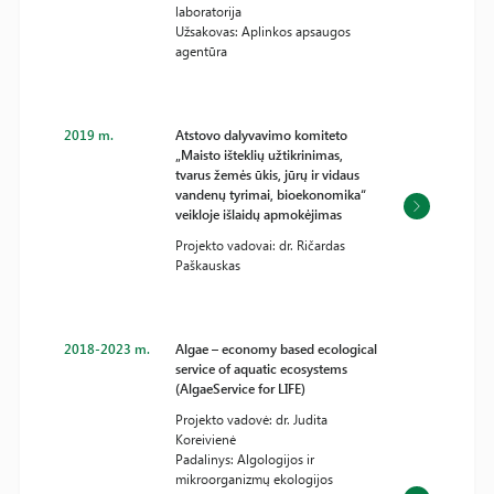
laboratorija
Užsakovas: Aplinkos apsaugos
agentūra
2019 m.
Atstovo dalyvavimo komiteto
„Maisto išteklių užtikrinimas,
tvarus žemės ūkis, jūrų ir vidaus
vandenų tyrimai, bioekonomika“
veikloje išlaidų apmokėjimas
Projekto vadovai: dr. Ričardas
Paškauskas
2018-2023 m.
Algae – economy based ecological
service of aquatic ecosystems
(AlgaeService for LIFE)
Projekto vadovė: dr. Judita
Koreivienė
Padalinys: Algologijos ir
mikroorganizmų ekologijos