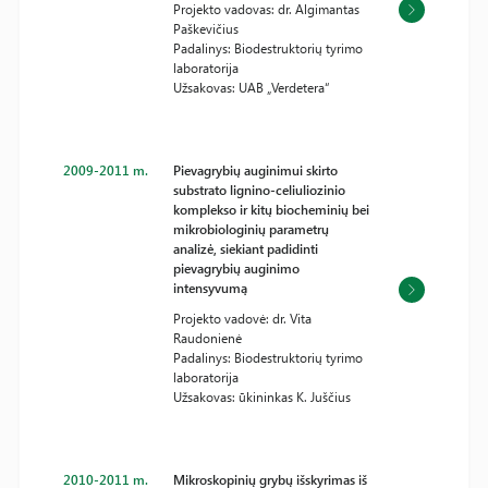
Projekto vadovas: dr. Algimantas
Paškevičius
Padalinys: Biodestruktorių tyrimo
laboratorija
Užsakovas: UAB „Verdetera“
2009-2011 m.
Pievagrybių auginimui skirto
substrato lignino-celiuliozinio
komplekso ir kitų biocheminių bei
mikrobiologinių parametrų
analizė, siekiant padidinti
pievagrybių auginimo
intensyvumą
Projekto vadovė: dr. Vita
Raudonienė
Padalinys: Biodestruktorių tyrimo
laboratorija
Užsakovas: ūkininkas K. Juščius
2010-2011 m.
Mikroskopinių grybų išskyrimas iš