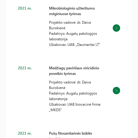
2021 m.
Mikrobiologinio užterštumo
mėginiuose tyrimas
Projekto vadovė: dr. Daiva
Burokienė
Padalinys: Augalų patologijos
laboratorija
Užsakovas: UAB „Daumantai LT“
2021 m.
Medžiagų paviršiaus viricidinio
poveikio tyrimas
Projekto vadovė: dr. Daiva
Burokienė
Padalinys: Augalų patologijos
laboratorija
Užsakovas: UAB Inovacinė firma
„MKDS“
2021 m.
Pušų fitosanitarinės būklės