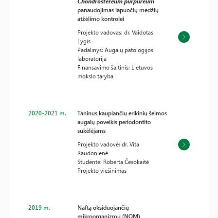
Chondrostereum purpureum
panaudojimas lapuočių medžių
atžėlimo kontrolei
Projekto vadovas: dr. Vaidotas
Lygis
Padalinys: Augalų patologijos
laboratorija
Finansavimo šaltinis: Lietuvos
mokslo taryba
2020-2021 m.
Taninus kaupiančių erikinių šeimos
augalų poveikis periodontito
sukėlėjams
Projekto vadovė: dr. Vita
Raudonienė
Studentė: Roberta Česokaitė
Projekto viešinimas
2019 m.
Naftą oksiduojančių
mikroorganizmų (NOM)