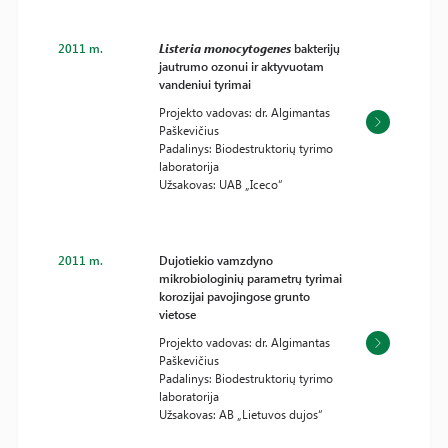
2011 m.
Listeria monocytogenes
bakterijų
jautrumo ozonui ir aktyvuotam
vandeniui tyrimai
Projekto vadovas: dr. Algimantas
Paškevičius
Padalinys: Biodestruktorių tyrimo
laboratorija
Užsakovas: UAB „Iceco“
2011 m.
Dujotiekio vamzdyno
mikrobiologinių parametrų tyrimai
korozijai pavojingose grunto
vietose
Projekto vadovas: dr. Algimantas
Paškevičius
Padalinys: Biodestruktorių tyrimo
laboratorija
Užsakovas: AB „Lietuvos dujos“