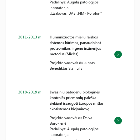
Padalinys: Augalų patologijos
laboratorija
Užsakovas: UAB „NMF Porolon“
2011-2013 m.
Humanizuotos mielių raiškos
sistemos kūrimas, panaudojant
proteomikos ir genų inžinerijos
metodus (Mielės)
Projekto vadovai: dr. Juozas
Benediktas Staniulis
2018-2019 m.
Invazinių patogenų biologinės
kontrolės priemonių paieška
siekiant išsaugoti Europos miškų
ekosistemos bioįvairovę
Projekto vadovė: dr. Daiva
Burokienė
Padalinys: Augalų patologijos
laboratorija