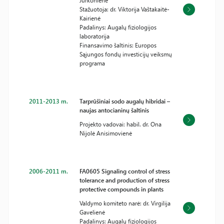
Jurkonienė
Stažuotoja: dr. Viktorija Vaštakaitė-
Kairienė
Padalinys: Augalų fiziologijos
laboratorija
Finansavimo šaltinis: Europos
Sąjungos fondų investicijų veiksmų
programa
2011-2013 m.
Tarprūšiniai sodo augalų hibridai –
naujas antocianinų šaltinis
Projekto vadovai: habil. dr. Ona
Nijolė Anisimovienė
2006-2011 m.
FA0605 Signaling control of stress
tolerance and production of stress
protective compounds in plants
Valdymo komiteto narė: dr. Virgilija
Gavelienė
Padalinys: Augalų fiziologijos