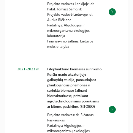
Projekto vadovas Lenkijoje: dr.
habil. Tomasz Samojlik
Projekto vadovė Lietuvoje: dr.
Aurika Ričkienė
Padalinys: Algologijos ir
mikroorganizmų ekologijos
laboratorija
Finansavimo šaltinis: Lietuvos
mokslo taryba
2021-2023 m.
Fitoplanktono biomasės surinkimo
Kuršių marių akvatorijoje
galimybių studija, panaudojant
plaukiojančias priemones ir
surinktą biomasę šalinant
bioreaktoriuose, pritaikant
agrotechnologiniams poreikiams
ar kitoms paskirtims (FITOBIO)
Projekto vadovas: dr. Ričardas
Paškauskas
Padalinys: Algologijos ir
mikroorganizmų ekologijos