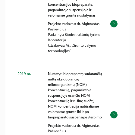
koncentracijos biopreparate,
pagamintoje suspensijoje ir
valomame grunte nustatymas
Projekto vadovas: dr. Algimantas
Paškevičius
Padalinys: Biodestruktorių tyrimo
laboratorija
Užsakovas: VšĮ „Grunto valymo
technologijos“
2019 m.
Nustatyti biopreparatą sudarančių
naftą oksiduojančių
mikroorganizmų (NOM)
koncentraciją, pagamintoje
suspensijoje esančių NOM
koncentraciją ir rūšinę sudėtį,
NOM koncentraciją natūraliame
valomame grunte iki ir po
biopreparato suspensijos įterpimo
Projekto vadovas: dr. Algimantas
Paškevičius