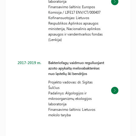
laboratorija
Finansavimo šaltinis: Europos
Komisija / LIFE17 ENV/CT/000407
Kofinansuotojas: Lietuvos
Respublikos Aplinkos apsaugos
ministerija, Nacionalinis aplinkos
apsaugos ir vandentvarkos fondas
(Lenkija)
2017-2019 m.
Bakteriofagų vaidmuo reguliuojant
azoto apykaitą melsvabakterėse:
nuo ląstelių iki bendrijos
Projekto vadovas: dr. Sigitas
Šulčius
Padalinys: Algologijos ir
mikroorganizmų ekologijos
laboratorija
Finansavimo šaltinis: Lietuvos
mokslo taryba