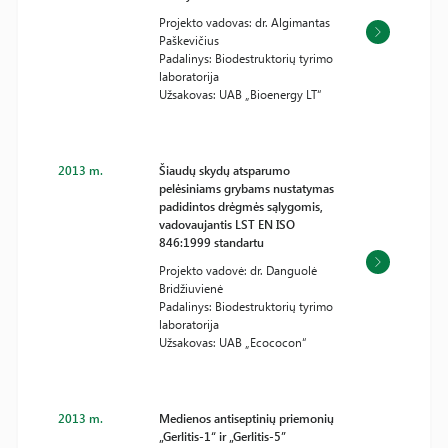
Projekto vadovas: dr. Algimantas
Paškevičius
Padalinys: Biodestruktorių tyrimo
laboratorija
Užsakovas: UAB „Bioenergy LT“
2013 m.
Šiaudų skydų atsparumo
pelėsiniams grybams nustatymas
padidintos drėgmės sąlygomis,
vadovaujantis LST EN ISO
846:1999 standartu
Projekto vadovė: dr. Danguolė
Bridžiuvienė
Padalinys: Biodestruktorių tyrimo
laboratorija
Užsakovas: UAB „Ecococon“
2013 m.
Medienos antiseptinių priemonių
„Gerlitis-1“ ir „Gerlitis-5”