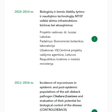
2010-2014 m.
Biologinių ir žemės išteklių tyrimo
ir naudojimo technologijų MTEP
veiklai skirtos infrastruktūros
kūrimas bei atnaujinimas
Projekto vadovas: dr. Juozas
Labokas
Padalinys: Ekonominės botanikos
laboratorija
Užsakovas: VšĮ Centrinė projektų
valdymo agentūra, Lietuvos
Respublikos švietimo ir mokslo
ministerija
2012-2016 m.
Incidence of mycoviruses in
epidemic and post-epidemic
populations of the ash dieback
pathogen
Chalara fraxinea
and
evaluation of their potential for
biological control of the disease
(CONTROLDIEBACK)