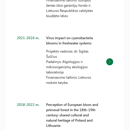
Finansavimo šaltinis: Europos
žemės ūkio garantijų fondo ir
Lietuvos Respublikos valstybės
biudžeto lėšos
2021-2024 m.
Virus impact on cyanobacteria
blooms in freshwater systems
Projekto vadovas: dr. Sigitas
Šulčius
Padalinys: Algologijos ir
mikroorganizmų ekologijos
laboratorija
Finansavimo šaltinis: Lietuvos
mokslo taryba
2018-2022 m.
Perception of European bison and
primeval forest in the 18th-19th
century: shared cultural and
natural heritage of Poland and
Lithuania