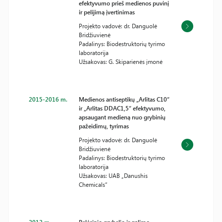
efektyvumo prieš medienos puvinį
ir pelijimą įvertinimas
Projekto vadovė: dr. Danguolė
Bridžiuvienė
Padalinys: Biodestruktorių tyrimo
laboratorija
Užsakovas: G. Skiparienės įmonė
2015-2016 m.
Medienos antiseptikų „Arlitas C10“
ir „Arlitas DDAC1,5“ efektyvumo,
apsaugant medieną nuo grybinių
pažeidimų, tyrimas
Projekto vadovė: dr. Danguolė
Bridžiuvienė
Padalinys: Biodestruktorių tyrimo
laboratorija
Užsakovas: UAB „Danushis
Chemicals“