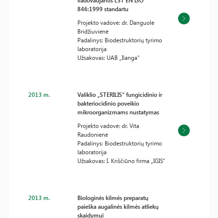
vadovaujantis LST EN ISO
846:1999 standartu
Projekto vadovė: dr. Danguolė
Bridžiuvienė
Padalinys: Biodestruktorių tyrimo
laboratorija
Užsakovas: UAB „Ilanga“
2013 m.
Valiklio „STERILIS“ fungicidinio ir
bakteriocidinio poveikio
mikroorganizmams nustatymas
Projekto vadovė: dr. Vita
Raudonienė
Padalinys: Biodestruktorių tyrimo
laboratorija
Užsakovas: I. Kriščiūno firma „IGIS“
2013 m.
Biologinės kilmės preparatų
paieška augalinės kilmės atliekų
skaidymui