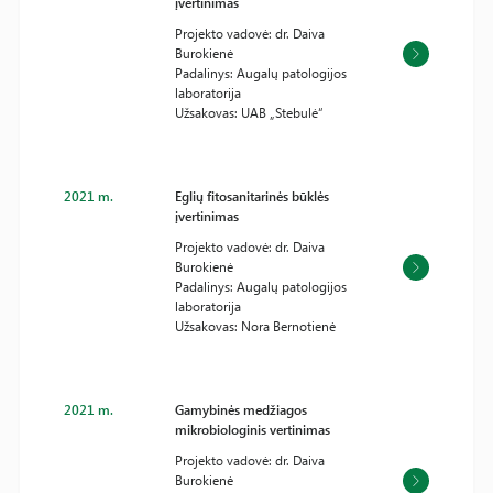
įvertinimas
Projekto vadovė: dr. Daiva
Burokienė
Padalinys: Augalų patologijos
laboratorija
Užsakovas: UAB „Stebulė“
2021 m.
Eglių fitosanitarinės būklės
įvertinimas
Projekto vadovė: dr. Daiva
Burokienė
Padalinys: Augalų patologijos
laboratorija
Užsakovas: Nora Bernotienė
2021 m.
Gamybinės medžiagos
mikrobiologinis vertinimas
Projekto vadovė: dr. Daiva
Burokienė