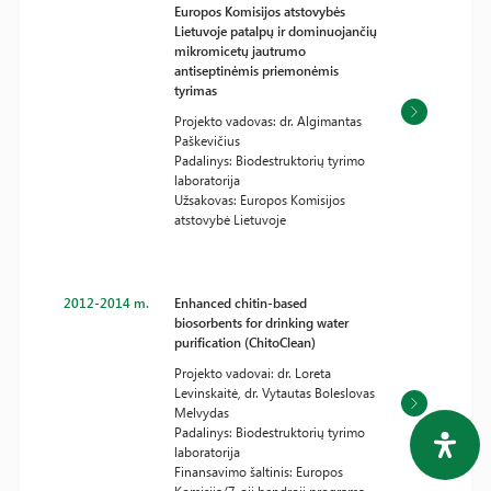
Europos Komisijos atstovybės
Lietuvoje patalpų ir dominuojančių
mikromicetų jautrumo
antiseptinėmis priemonėmis
tyrimas
Projekto vadovas: dr. Algimantas
Paškevičius
Padalinys: Biodestruktorių tyrimo
laboratorija
Užsakovas: Europos Komisijos
atstovybė Lietuvoje
2012-2014 m.
Enhanced chitin-based
biosorbents for drinking water
purification (ChitoClean)
Projekto vadovai: dr. Loreta
Levinskaitė, dr. Vytautas Boleslovas
Melvydas
Padalinys: Biodestruktorių tyrimo
laboratorija
Finansavimo šaltinis: Europos