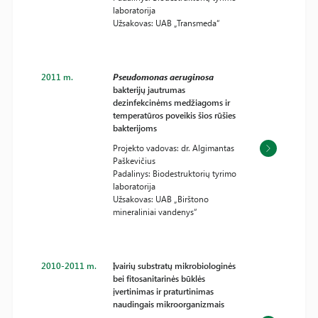
laboratorija
Užsakovas: UAB „Transmeda“
2011 m.
Pseudomonas aeruginosa
bakterijų jautrumas
dezinfekcinėms medžiagoms ir
temperatūros poveikis šios rūšies
bakterijoms
Projekto vadovas: dr. Algimantas
Paškevičius
Padalinys: Biodestruktorių tyrimo
laboratorija
Užsakovas: UAB „Birštono
mineraliniai vandenys“
2010-2011 m.
Įvairių substratų mikrobiologinės
bei fitosanitarinės būklės
įvertinimas ir praturtinimas
naudingais mikroorganizmais