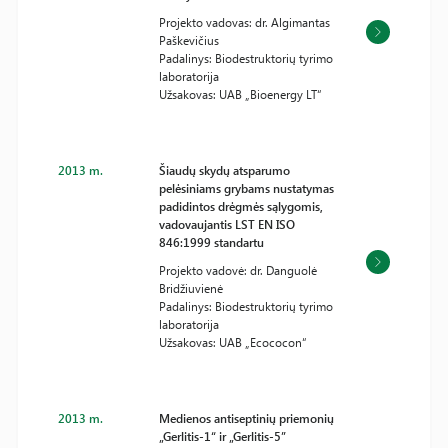
Projekto vadovas: dr. Algimantas
Paškevičius
Padalinys: Biodestruktorių tyrimo
laboratorija
Užsakovas: UAB „Bioenergy LT“
2013 m.
Šiaudų skydų atsparumo
pelėsiniams grybams nustatymas
padidintos drėgmės sąlygomis,
vadovaujantis LST EN ISO
846:1999 standartu
Projekto vadovė: dr. Danguolė
Bridžiuvienė
Padalinys: Biodestruktorių tyrimo
laboratorija
Užsakovas: UAB „Ecococon“
2013 m.
Medienos antiseptinių priemonių
„Gerlitis-1“ ir „Gerlitis-5”