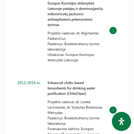
Europos Komisijos atstovybės
Lietuvoje patalpų ir dominuojančių
mikromicetų jautrumo
antiseptinėmis priemonėmis
tyrimas
Projekto vadovas: dr. Algimantas
Paškevičius
Padalinys: Biodestruktorių tyrimo
laboratorija
Užsakovas: Europos Komisijos
atstovybė Lietuvoje
2012-2014 m.
Enhanced chitin-based
biosorbents for drinking water
purification (ChitoClean)
Projekto vadovai: dr. Loreta
Levinskaitė, dr. Vytautas Boleslovas
Melvydas
Padalinys: Biodestruktorių tyrimo
laboratorija
Finansavimo šaltinis: Europos