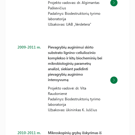
Projekto vadovas: dr. Algimantas
Paškevičius
Padalinys: Biodestruktorių tyrimo
laboratorija
Užsakovas: UAB „Verdetera“
2009-2011 m.
Pievagrybių auginimui skirto
substrato lignino-celiuliozinio
komplekso ir kitų biocheminių bei
mikrobiologinių parametrų
analizė, siekiant padidinti
pievagrybių auginimo
intensyvumą
Projekto vadovė: dr. Vita
Raudonienė
Padalinys: Biodestruktorių tyrimo
laboratorija
Užsakovas: ūkininkas K. Juščius
2010-2011 m.
Mikroskopinių grybų išskyrimas iš