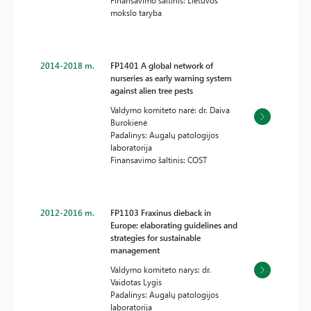
Finansavimo šaltinis: Lietuvos
mokslo taryba
2014-2018 m.
FP1401 A global network of
nurseries as early warning system
against alien tree pests
Valdymo komiteto narė: dr. Daiva
Burokienė
Padalinys: Augalų patologijos
laboratorija
Finansavimo šaltinis: COST
2012-2016 m.
FP1103 Fraxinus dieback in
Europe: elaborating guidelines and
strategies for sustainable
management
Valdymo komiteto narys: dr.
Vaidotas Lygis
Padalinys: Augalų patologijos
laboratorija