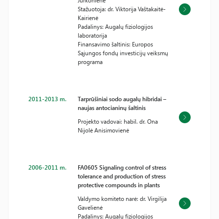
Jurkonienė
Stažuotoja: dr. Viktorija Vaštakaitė-
Kairienė
Padalinys: Augalų fiziologijos
laboratorija
Finansavimo šaltinis: Europos
Sąjungos fondų investicijų veiksmų
programa
2011-2013 m.
Tarprūšiniai sodo augalų hibridai –
naujas antocianinų šaltinis
Projekto vadovai: habil. dr. Ona
Nijolė Anisimovienė
2006-2011 m.
FA0605 Signaling control of stress
tolerance and production of stress
protective compounds in plants
Valdymo komiteto narė: dr. Virgilija
Gavelienė
Padalinys: Augalų fiziologijos