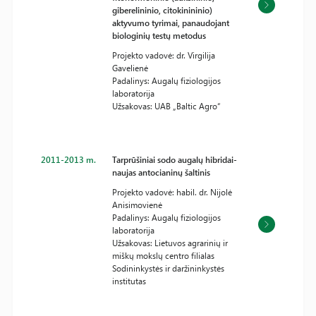
giberelininio, citokinininio)
aktyvumo tyrimai, panaudojant
biologinių testų metodus
Projekto vadovė: dr. Virgilija
Gavelienė
Padalinys: Augalų fiziologijos
laboratorija
Užsakovas: UAB „Baltic Agro“
2011-2013 m.
Tarprūšiniai sodo augalų hibridai-
naujas antocianinų šaltinis
Projekto vadovė: habil. dr. Nijolė
Anisimovienė
Padalinys: Augalų fiziologijos
laboratorija
Užsakovas: Lietuvos agrarinių ir
miškų mokslų centro filialas
Sodininkystės ir daržininkystės
institutas