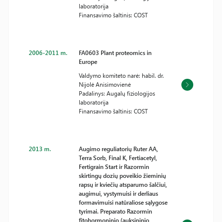
laboratorija
Finansavimo šaltinis: COST
2006-2011 m.
FA0603 Plant proteomics in
Europe
Valdymo komiteto narė: habil. dr.
Nijolė Anisimovienė
Padalinys: Augalų fiziologijos
laboratorija
Finansavimo šaltinis: COST
2013 m.
Augimo reguliatorių Ruter AA,
Terra Sorb, Final K, Fertiacetyl,
Fertigrain Start ir Razormin
skirtingų dozių poveikio žieminių
rapsų ir kviečių atsparumo šalčiui,
augimui, vystymuisi ir derliaus
formavimuisi natūraliose sąlygose
tyrimai. Preparato Razormin
fitohormoninio (auksininio,