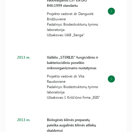
vadovaujantis LST EN ISO
846:1999 standartu
Projekto vadovė: dr. Danguolė
Bridžiuvienė
Padalinys: Biodestruktorių tyrimo
laboratorija
Užsakovas: UAB „Ilanga“
2013 m.
Valiklio „STERILIS“ fungicidinio ir
bakteriocidinio poveikio
mikroorganizmams nustatymas
Projekto vadovė: dr. Vita
Raudonienė
Padalinys: Biodestruktorių tyrimo
laboratorija
Užsakovas: I. Kriščiūno firma „IGIS“
2013 m.
Biologinės kilmės preparatų
paieška augalinės kilmės atliekų
skaidymui