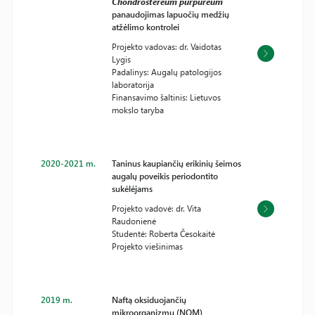
Chondrostereum purpureum
panaudojimas lapuočių medžių
atžėlimo kontrolei
Projekto vadovas: dr. Vaidotas
Lygis
Padalinys: Augalų patologijos
laboratorija
Finansavimo šaltinis: Lietuvos
mokslo taryba
2020-2021 m.
Taninus kaupiančių erikinių šeimos
augalų poveikis periodontito
sukėlėjams
Projekto vadovė: dr. Vita
Raudonienė
Studentė: Roberta Česokaitė
Projekto viešinimas
2019 m.
Naftą oksiduojančių
mikroorganizmų (NOM)