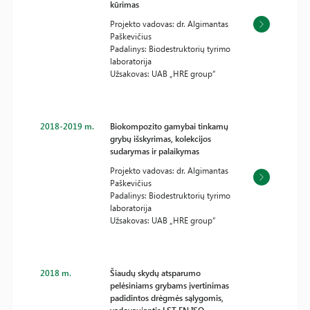
kūrimas
Projekto vadovas: dr. Algimantas
Paškevičius
Padalinys: Biodestruktorių tyrimo
laboratorija
Užsakovas: UAB „HRE group“
2018-2019 m.
Biokompozito gamybai tinkamų
grybų išskyrimas, kolekcijos
sudarymas ir palaikymas
Projekto vadovas: dr. Algimantas
Paškevičius
Padalinys: Biodestruktorių tyrimo
laboratorija
Užsakovas: UAB „HRE group“
2018 m.
Šiaudų skydų atsparumo
pelėsiniams grybams įvertinimas
padidintos drėgmės sąlygomis,