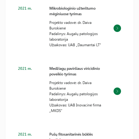
2021 m.
Mikrobiologinio užterštumo
mėginiuose tyrimas
Projekto vadovė: dr. Daiva
Burokienė
Padalinys: Augalų patologijos
laboratorija
Užsakovas: UAB „Daumantai LT“
2021 m.
Medžiagų paviršiaus viricidinio
poveikio tyrimas
Projekto vadovė: dr. Daiva
Burokienė
Padalinys: Augalų patologijos
laboratorija
Užsakovas: UAB Inovacinė firma
„MKDS“
2021 m.
Pušų fitosanitarinės būklės