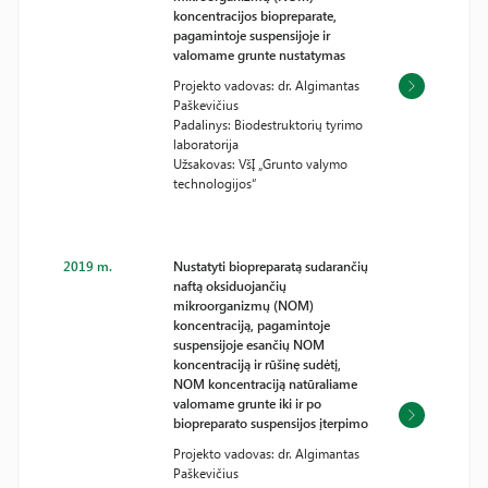
koncentracijos biopreparate,
pagamintoje suspensijoje ir
valomame grunte nustatymas
Projekto vadovas: dr. Algimantas
Paškevičius
Padalinys: Biodestruktorių tyrimo
laboratorija
Užsakovas: VšĮ „Grunto valymo
technologijos“
2019 m.
Nustatyti biopreparatą sudarančių
naftą oksiduojančių
mikroorganizmų (NOM)
koncentraciją, pagamintoje
suspensijoje esančių NOM
koncentraciją ir rūšinę sudėtį,
NOM koncentraciją natūraliame
valomame grunte iki ir po
biopreparato suspensijos įterpimo
Projekto vadovas: dr. Algimantas
Paškevičius