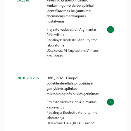
2012 m.
Pelėsinio grybelio ir galimo
kenksmingumo darbo aplinkai
identifikavimas bei jautrumo
cheminėms medžiagoms
nustatymas
Projekto vadovas: dr. Algimantas
Paškevičius
Padalinys: Biodestruktorių tyrimo
laboratorija
Užsakovas: VĮ Tarptautinis Vilniaus
oro uostas
2010-2012 m.
UAB „RETAL Europe“
polietilentereftalato ruošinių ir
gamybinės aplinkos
mikrobiologinės būklės gerinimas
Projekto vadovas: dr. Algimantas
Paškevičius
Padalinys: Biodestruktorių tyrimo
laboratorija
Užsakovas: UAB „RETAL Europe“