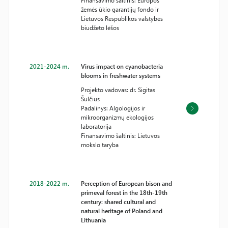
Finansavimo šaltinis: Europos
žemės ūkio garantijų fondo ir
Lietuvos Respublikos valstybės
biudžeto lėšos
2021-2024 m.
Virus impact on cyanobacteria
blooms in freshwater systems
Projekto vadovas: dr. Sigitas
Šulčius
Padalinys: Algologijos ir
mikroorganizmų ekologijos
laboratorija
Finansavimo šaltinis: Lietuvos
mokslo taryba
2018-2022 m.
Perception of European bison and
primeval forest in the 18th-19th
century: shared cultural and
natural heritage of Poland and
Lithuania