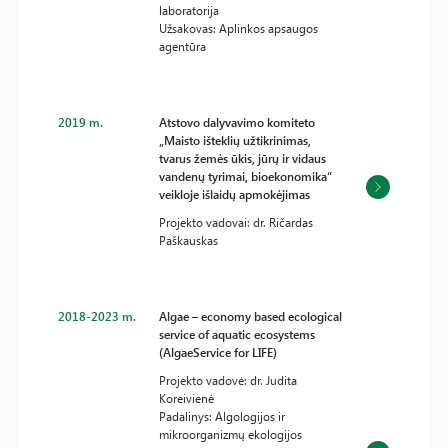
laboratorija
Užsakovas: Aplinkos apsaugos
agentūra
2019 m.
Atstovo dalyvavimo komiteto
„Maisto išteklių užtikrinimas,
tvarus žemės ūkis, jūrų ir vidaus
vandenų tyrimai, bioekonomika“
veikloje išlaidų apmokėjimas
Projekto vadovai: dr. Ričardas
Paškauskas
2018-2023 m.
Algae – economy based ecological
service of aquatic ecosystems
(AlgaeService for LIFE)
Projekto vadovė: dr. Judita
Koreivienė
Padalinys: Algologijos ir
mikroorganizmų ekologijos