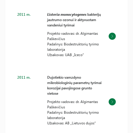
2011 m.
Listeria monocytogenes
bakterijų
jautrumo ozonui ir aktyvuotam
vandeniui tyrimai
Projekto vadovas: dr. Algimantas
Paškevičius
Padalinys: Biodestruktorių tyrimo
laboratorija
Užsakovas: UAB „Iceco“
2011 m.
Dujotiekio vamzdyno
mikrobiologinių parametrų tyrimai
korozijai pavojingose grunto
vietose
Projekto vadovas: dr. Algimantas
Paškevičius
Padalinys: Biodestruktorių tyrimo
laboratorija
Užsakovas: AB „Lietuvos dujos“