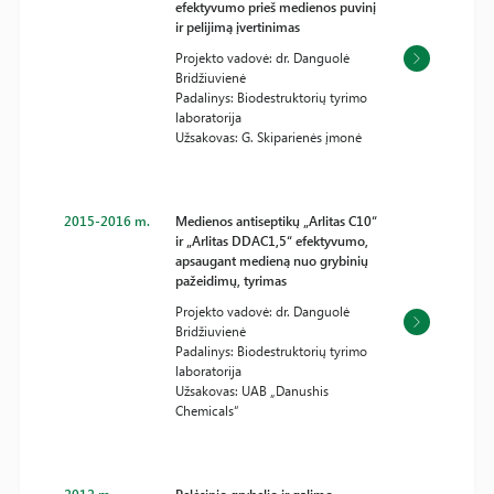
efektyvumo prieš medienos puvinį
ir pelijimą įvertinimas
Projekto vadovė: dr. Danguolė
Bridžiuvienė
Padalinys: Biodestruktorių tyrimo
laboratorija
Užsakovas: G. Skiparienės įmonė
2015-2016 m.
Medienos antiseptikų „Arlitas C10“
ir „Arlitas DDAC1,5“ efektyvumo,
apsaugant medieną nuo grybinių
pažeidimų, tyrimas
Projekto vadovė: dr. Danguolė
Bridžiuvienė
Padalinys: Biodestruktorių tyrimo
laboratorija
Užsakovas: UAB „Danushis
Chemicals“