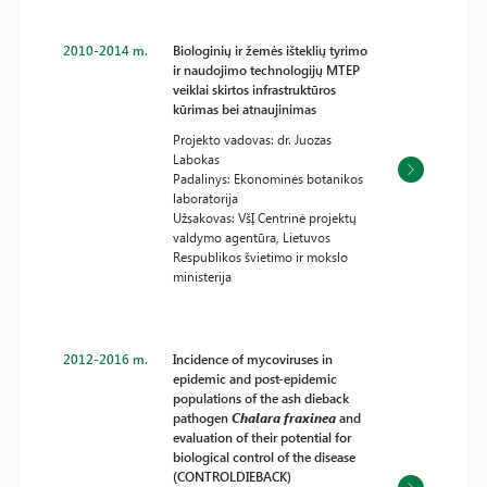
2010-2014 m.
Biologinių ir žemės išteklių tyrimo
ir naudojimo technologijų MTEP
veiklai skirtos infrastruktūros
kūrimas bei atnaujinimas
Projekto vadovas: dr. Juozas
Labokas
Padalinys: Ekonominės botanikos
laboratorija
Užsakovas: VšĮ Centrinė projektų
valdymo agentūra, Lietuvos
Respublikos švietimo ir mokslo
ministerija
2012-2016 m.
Incidence of mycoviruses in
epidemic and post-epidemic
populations of the ash dieback
pathogen
Chalara fraxinea
and
evaluation of their potential for
biological control of the disease
(CONTROLDIEBACK)