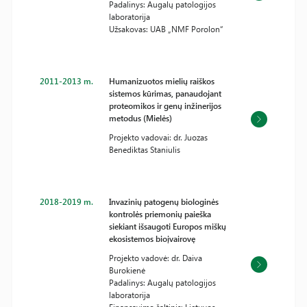
Padalinys: Augalų patologijos
laboratorija
Užsakovas: UAB „NMF Porolon“
2011-2013 m.
Humanizuotos mielių raiškos
sistemos kūrimas, panaudojant
proteomikos ir genų inžinerijos
metodus (Mielės)
Projekto vadovai: dr. Juozas
Benediktas Staniulis
2018-2019 m.
Invazinių patogenų biologinės
kontrolės priemonių paieška
siekiant išsaugoti Europos miškų
ekosistemos bioįvairovę
Projekto vadovė: dr. Daiva
Burokienė
Padalinys: Augalų patologijos
laboratorija