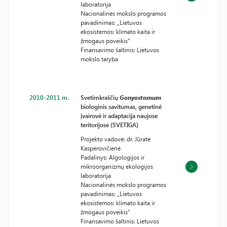
laboratorija
Nacionalinės mokslo programos
pavadinimas: „Lietuvos
ekosistemos: klimato kaita ir
žmogaus poveikis“
Finansavimo šaltinis: Lietuvos
mokslo taryba
2010-2011 m.
Svetimkraščių
Gonyostomum
biologinis savitumas, genetinė
įvairovė ir adaptacija naujose
teritorijose (SVETIGA)
Projekto vadovė: dr. Jūratė
Kasperovičienė
Padalinys: Algologijos ir
mikroorganizmų ekologijos
laboratorija
Nacionalinės mokslo programos
pavadinimas: „Lietuvos
ekosistemos: klimato kaita ir
žmogaus poveikis“
Finansavimo šaltinis: Lietuvos