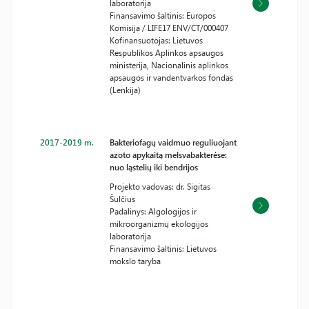
laboratorija
Finansavimo šaltinis: Europos
Komisija / LIFE17 ENV/CT/000407
Kofinansuotojas: Lietuvos
Respublikos Aplinkos apsaugos
ministerija, Nacionalinis aplinkos
apsaugos ir vandentvarkos fondas
(Lenkija)
2017-2019 m.
Bakteriofagų vaidmuo reguliuojant
azoto apykaitą melsvabakterėse:
nuo ląstelių iki bendrijos
Projekto vadovas: dr. Sigitas
Šulčius
Padalinys: Algologijos ir
mikroorganizmų ekologijos
laboratorija
Finansavimo šaltinis: Lietuvos
mokslo taryba