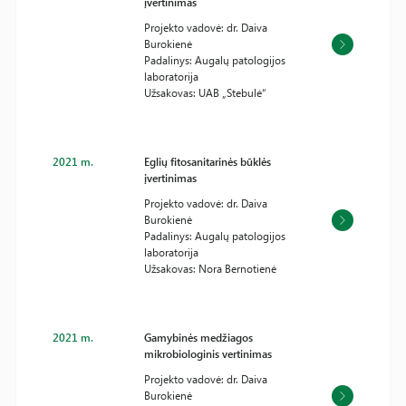
įvertinimas
Projekto vadovė: dr. Daiva
Burokienė
Padalinys: Augalų patologijos
laboratorija
Užsakovas: UAB „Stebulė“
2021 m.
Eglių fitosanitarinės būklės
įvertinimas
Projekto vadovė: dr. Daiva
Burokienė
Padalinys: Augalų patologijos
laboratorija
Užsakovas: Nora Bernotienė
2021 m.
Gamybinės medžiagos
mikrobiologinis vertinimas
Projekto vadovė: dr. Daiva
Burokienė