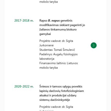
mokslo taryba
2017-2018 m.
Rapso
B. napus
genetinis
modifikavimas siekiant pagerinti jo
žaliavos tinkamumą biokuro
gamybai
Projekto vadovė: dr. Sigita
Jurkonienė
Studentas: Tomaš Šimulevič
Padalinys: Augalų fiziologijos
laboratorija
Finansavimo šaltinis: Lietuvos
mokslo taryba
2020-2022 m.
Šviesos ir tamsos sąlygų poveikis
lapinių daržovių fotofiziologiniam
atsakui ir produkcijai uždarų
sistemų daržininkystėje
Projekto vadovė: dr. Sigita