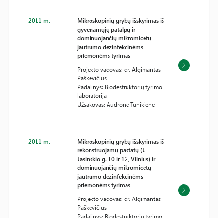
2011 m.
Mikroskopinių grybų išskyrimas iš
gyvenamųjų patalpų ir
dominuojančių mikromicetų
jautrumo dezinfekcinėms
priemonėms tyrimas
Projekto vadovas: dr. Algimantas
Paškevičius
Padalinys: Biodestruktorių tyrimo
laboratorija
Užsakovas: Audronė Tunikienė
2011 m.
Mikroskopinių grybų išskyrimas iš
rekonstruojamų pastatų (J.
Jasinskio g. 10 ir 12, Vilnius) ir
dominuojančių mikromicetų
jautrumo dezinfekcinėms
priemonėms tyrimas
Projekto vadovas: dr. Algimantas
Paškevičius
Padalinys: Biodestruktorių tyrimo