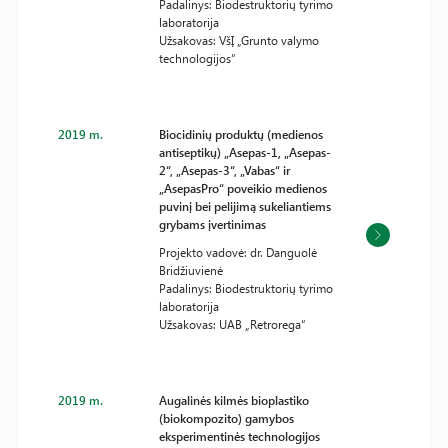
Padalinys: Biodestruktorių tyrimo
laboratorija
Užsakovas: VšĮ „Grunto valymo
technologijos“
2019 m.
Biocidinių produktų (medienos
antiseptikų) „Asepas-1, „Asepas-
2“, „Asepas-3“, „Vabas“ ir
„AsepasPro“ poveikio medienos
puvinį bei pelijimą sukeliantiems
grybams įvertinimas
Projekto vadovė: dr. Danguolė
Bridžiuvienė
Padalinys: Biodestruktorių tyrimo
laboratorija
Užsakovas: UAB „Retrorega“
2019 m.
Augalinės kilmės bioplastiko
(biokompozito) gamybos
eksperimentinės technologijos