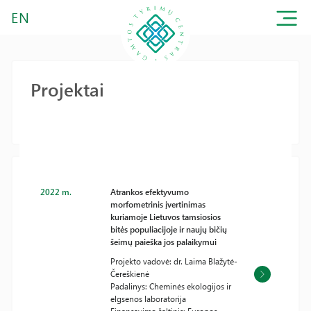
EN
Projektai
2022 m.
Atrankos efektyvumo
morfometrinis įvertinimas
kuriamoje Lietuvos tamsiosios
bitės populiacijoje ir naujų bičių
šeimų paieška jos palaikymui
Projekto vadovė: dr. Laima Blažytė-
Čereškienė
Padalinys: Cheminės ekologijos ir
elgsenos laboratorija