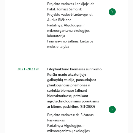
Projekto vadovas Lenkijoje: dr.
habil. Tomasz Samojlik
Projekto vadovė Lietuvoje: dr.
Aurika Ričkienė
Padalinys: Algologijos ir
mikroorganizmų ekologijos
laboratorija
Finansavimo šaltinis: Lietuvos
mokslo taryba
2021-2023 m.
Fitoplanktono biomasės surinkimo
Kuršių marių akvatorijoje
galimybių studija, panaudojant
plaukiojančias priemones ir
surinktą biomasę šalinant
bioreaktoriuose, pritaikant
agrotechnologiniams poreikiams
ar kitoms paskirtims (FITOBIO)
Projekto vadovas: dr. Ričardas
Paškauskas
Padalinys: Algologijos ir
mikroorganizmų ekologijos