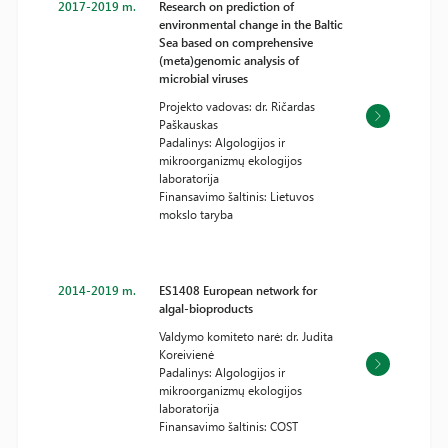
2017-2019 m.
Research on prediction of
environmental change in the Baltic
Sea based on comprehensive
(meta)genomic analysis of
microbial viruses
Projekto vadovas: dr. Ričardas
Paškauskas
Padalinys: Algologijos ir
mikroorganizmų ekologijos
laboratorija
Finansavimo šaltinis: Lietuvos
mokslo taryba
2014-2019 m.
ES1408 European network for
algal-bioproducts
Valdymo komiteto narė: dr. Judita
Koreivienė
Padalinys: Algologijos ir
mikroorganizmų ekologijos
laboratorija
Finansavimo šaltinis: COST