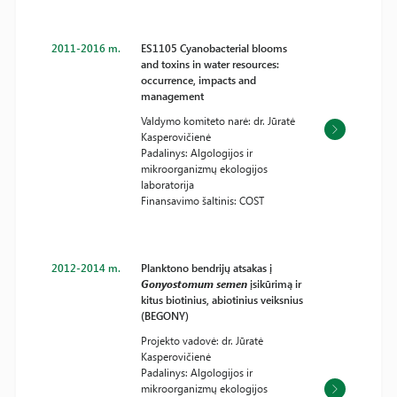
2011-2016 m.
ES1105 Cyanobacterial blooms
and toxins in water resources:
occurrence, impacts and
management
Valdymo komiteto narė: dr. Jūratė
Kasperovičienė
Padalinys: Algologijos ir
mikroorganizmų ekologijos
laboratorija
Finansavimo šaltinis: COST
2012-2014 m.
Planktono bendrijų atsakas į
Gonyostomum semen
įsikūrimą ir
kitus biotinius, abiotinius veiksnius
(BEGONY)
Projekto vadovė: dr. Jūratė
Kasperovičienė
Padalinys: Algologijos ir
mikroorganizmų ekologijos