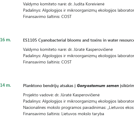
Valdymo komiteto narė: dr. Judita Koreivienė
Padalinys: Algologijos ir mikroorganizmų ekologijos laborator
Finansavimo šaltinis: COST
16 m.
ES1105 Cyanobacterial blooms and toxins in water resour
Valdymo komiteto narė: dr. Jūratė Kasperovičienė
Padalinys: Algologijos ir mikroorganizmų ekologijos laborator
Finansavimo šaltinis: COST
14 m.
Planktono bendrijų atsakas į
Gonyostomum semen
įsikūrim
Projekto vadovė: dr. Jūratė Kasperovičienė
Padalinys: Algologijos ir mikroorganizmų ekologijos laborator
Nacionalinės mokslo programos pavadinimas: „Lietuvos ekosi
Finansavimo šaltinis: Lietuvos mokslo taryba