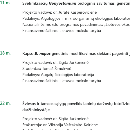
11 m.
Svetimkraščių
Gonyostomum
biologinis savitumas, genetin
Projekto vadovė: dr. Jūratė Kasperovičienė
Padalinys: Algologijos ir mikroorganizmų ekologijos laborator
Nacionalinės mokslo programos pavadinimas: „Lietuvos ekosi
Finansavimo šaltinis: Lietuvos mokslo taryba
18 m.
Rapso
B. napus
genetinis modifikavimas siekiant pagerinti
Projekto vadovė: dr. Sigita Jurkonienė
Studentas: Tomaš Šimulevič
Padalinys: Augalų fiziologijos laboratorija
Finansavimo šaltinis: Lietuvos mokslo taryba
22 m.
Šviesos ir tamsos sąlygų poveikis lapinių daržovių fotofizi
daržininkystėje
Projekto vadovė: dr. Sigita Jurkonienė
Stažuotoja: dr. Viktorija Vaštakaitė-Kairienė