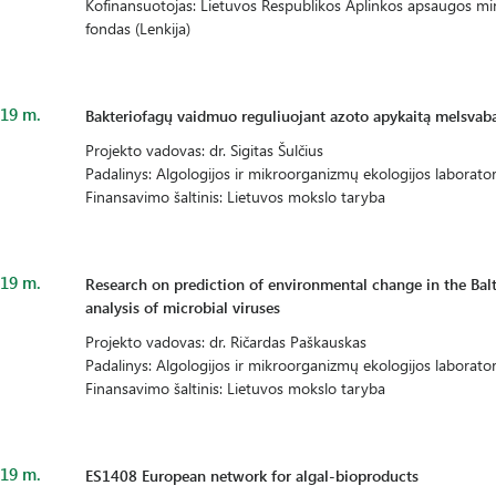
Kofinansuotojas: Lietuvos Respublikos Aplinkos apsaugos mini
fondas (Lenkija)
19 m.
Bakteriofagų vaidmuo reguliuojant azoto apykaitą melsvabak
Projekto vadovas: dr. Sigitas Šulčius
Padalinys: Algologijos ir mikroorganizmų ekologijos laborator
Finansavimo šaltinis: Lietuvos mokslo taryba
19 m.
Research on prediction of environmental change in the Ba
analysis of microbial viruses
Projekto vadovas: dr. Ričardas Paškauskas
Padalinys: Algologijos ir mikroorganizmų ekologijos laborator
Finansavimo šaltinis: Lietuvos mokslo taryba
19 m.
ES1408 European network for algal-bioproducts