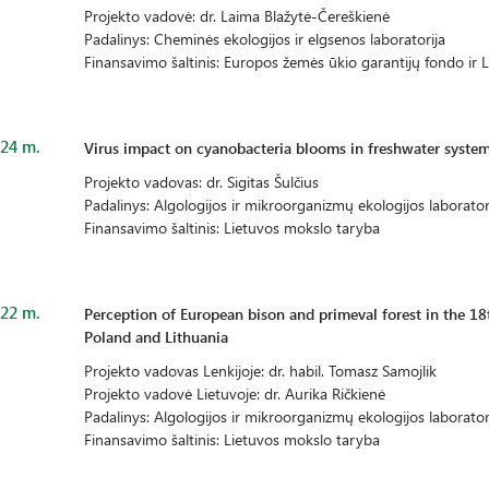
Projekto vadovė: dr. Laima Blažytė-Čereškienė
Padalinys: Cheminės ekologijos ir elgsenos laboratorija
Finansavimo šaltinis: Europos žemės ūkio garantijų fondo ir 
24 m.
Virus impact on cyanobacteria blooms in freshwater syste
Projekto vadovas: dr. Sigitas Šulčius
Padalinys: Algologijos ir mikroorganizmų ekologijos laborator
Finansavimo šaltinis: Lietuvos mokslo taryba
22 m.
Perception of European bison and primeval forest in the 18t
Poland and Lithuania
Projekto vadovas Lenkijoje: dr. habil. Tomasz Samojlik
Projekto vadovė Lietuvoje: dr. Aurika Ričkienė
Padalinys: Algologijos ir mikroorganizmų ekologijos laborator
Finansavimo šaltinis: Lietuvos mokslo taryba