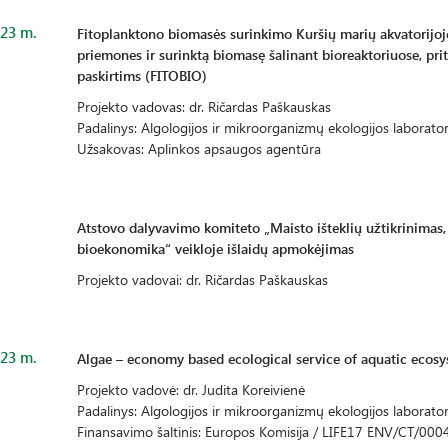
23 m.
Fitoplanktono biomasės surinkimo Kuršių marių akvatorijoj
priemones ir surinktą biomasę šalinant bioreaktoriuose, pr
paskirtims (FITOBIO)
Projekto vadovas: dr. Ričardas Paškauskas
Padalinys: Algologijos ir mikroorganizmų ekologijos laborator
Užsakovas: Aplinkos apsaugos agentūra
Atstovo dalyvavimo komiteto „Maisto išteklių užtikrinimas, 
bioekonomika“ veikloje išlaidų apmokėjimas
Projekto vadovai: dr. Ričardas Paškauskas
23 m.
Algae – economy based ecological service of aquatic ecosy
Projekto vadovė: dr. Judita Koreivienė
Padalinys: Algologijos ir mikroorganizmų ekologijos laborator
Finansavimo šaltinis: Europos Komisija / LIFE17 ENV/CT/000