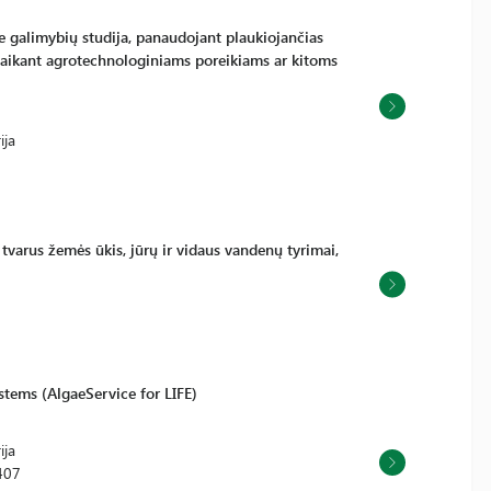
e galimybių studija, panaudojant plaukiojančias
itaikant agrotechnologiniams poreikiams ar kitoms
ija
tvarus žemės ūkis, jūrų ir vidaus vandenų tyrimai,
stems (AlgaeService for LIFE)
ija
407