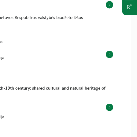
Lietuvos Respublikos valstybės biudžeto lėšos
ms
ija
h-19th century: shared cultural and natural heritage of
ija