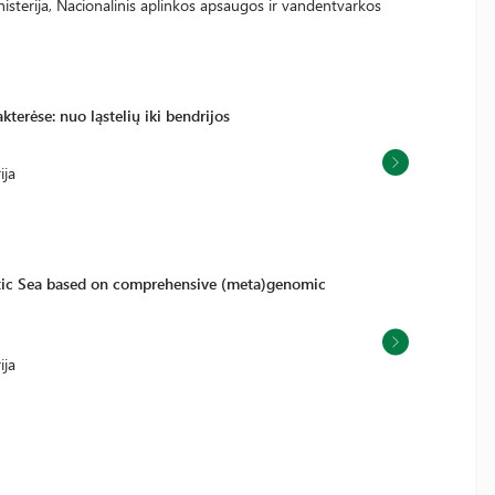
sterija, Nacionalinis aplinkos apsaugos ir vandentvarkos
terėse: nuo ląstelių iki bendrijos
ija
ltic Sea based on comprehensive (meta)genomic
ija