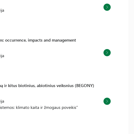
ija
ces: occurrence, impacts and management
ija
ą ir kitus biotinius, abiotinius veiksnius (BEGONY)
ija
stemos: klimato kaita ir žmogaus poveikis“