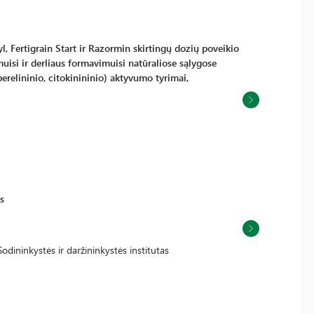
yl, Fertigrain Start ir Razormin skirtingų dozių poveikio
uisi ir derliaus formavimuisi natūraliose sąlygose
erelininio, citokinininio) aktyvumo tyrimai,
s
odininkystės ir daržininkystės institutas