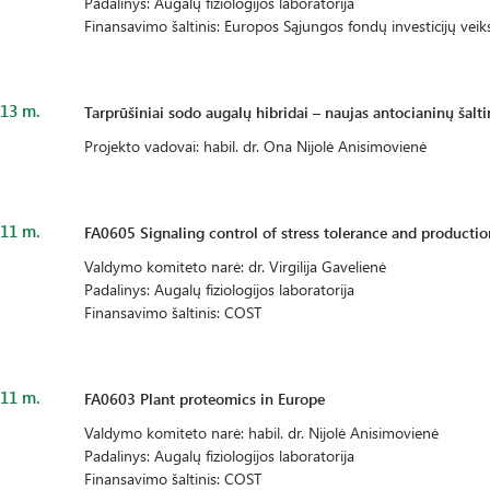
Padalinys: Augalų fiziologijos laboratorija
Finansavimo šaltinis: Europos Sąjungos fondų investicijų ve
13 m.
Tarprūšiniai sodo augalų hibridai – naujas antocianinų šalti
Projekto vadovai: habil. dr. Ona Nijolė Anisimovienė
11 m.
FA0605 Signaling control of stress tolerance and productio
Valdymo komiteto narė: dr. Virgilija Gavelienė
Padalinys: Augalų fiziologijos laboratorija
Finansavimo šaltinis: COST
11 m.
FA0603 Plant proteomics in Europe
Valdymo komiteto narė: habil. dr. Nijolė Anisimovienė
Padalinys: Augalų fiziologijos laboratorija
Finansavimo šaltinis: COST