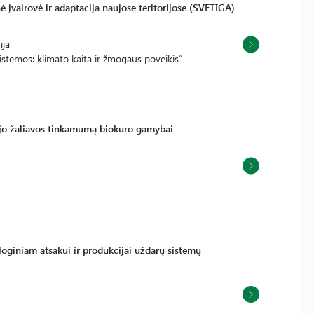
ė įvairovė ir adaptacija naujose teritorijose (SVETIGA)
ija
stemos: klimato kaita ir žmogaus poveikis“
 jo žaliavos tinkamumą biokuro gamybai
ologiniam atsakui ir produkcijai uždarų sistemų