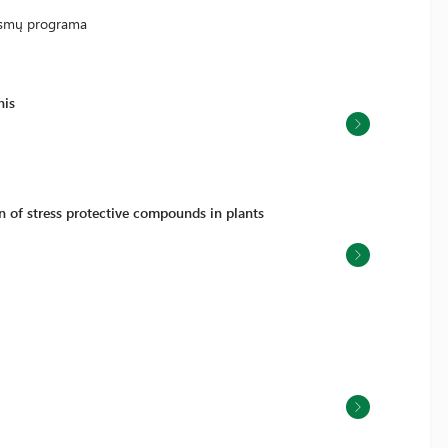
iksmų programa
nis
n of stress protective compounds in plants