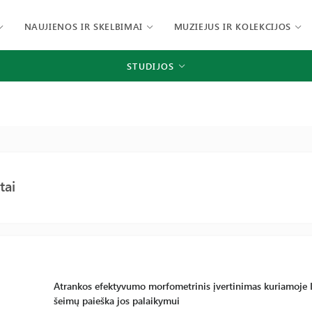
NAUJIENOS IR SKELBIMAI
MUZIEJUS IR KOLEKCIJOS
STUDIJOS
tai
Atrankos efektyvumo morfometrinis įvertinimas kuriamoje Li
šeimų paieška jos palaikymui