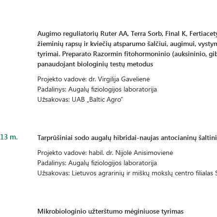
Augimo reguliatorių Ruter AA, Terra Sorb, Final K, Fertiacet
žieminių rapsų ir kviečių atsparumo šalčiui, augimui, vystym
tyrimai. Preparato Razormin fitohormoninio (auksininio, gib
panaudojant biologinių testų metodus
Projekto vadovė: dr. Virgilija Gavelienė
Padalinys: Augalų fiziologijos laboratorija
Užsakovas: UAB „Baltic Agro“
13 m.
Tarprūšiniai sodo augalų hibridai-naujas antocianinų šaltini
Projekto vadovė: habil. dr. Nijolė Anisimovienė
Padalinys: Augalų fiziologijos laboratorija
Užsakovas: Lietuvos agrarinių ir miškų mokslų centro filialas S
Mikrobiologinio užterštumo mėginiuose tyrimas