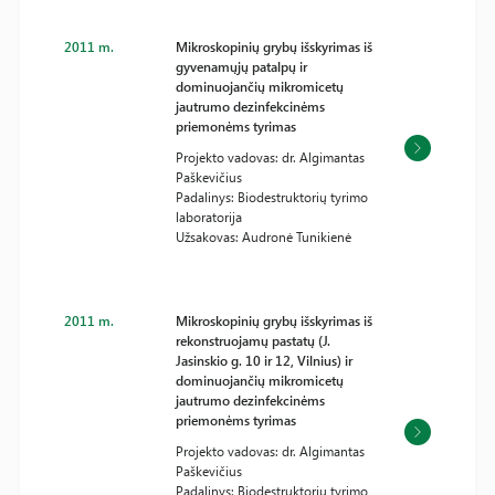
2011 m.
Mikroskopinių grybų išskyrimas iš
gyvenamųjų patalpų ir
dominuojančių mikromicetų
jautrumo dezinfekcinėms
priemonėms tyrimas
Projekto vadovas: dr. Algimantas
Paškevičius
Padalinys: Biodestruktorių tyrimo
laboratorija
Užsakovas: Audronė Tunikienė
2011 m.
Mikroskopinių grybų išskyrimas iš
rekonstruojamų pastatų (J.
Jasinskio g. 10 ir 12, Vilnius) ir
dominuojančių mikromicetų
jautrumo dezinfekcinėms
priemonėms tyrimas
Projekto vadovas: dr. Algimantas
Paškevičius
Padalinys: Biodestruktorių tyrimo