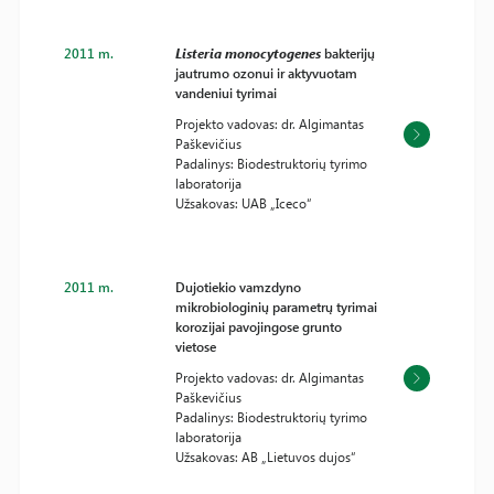
2011 m.
Listeria monocytogenes
bakterijų
jautrumo ozonui ir aktyvuotam
vandeniui tyrimai
Projekto vadovas: dr. Algimantas
Paškevičius
Padalinys: Biodestruktorių tyrimo
laboratorija
Užsakovas: UAB „Iceco“
2011 m.
Dujotiekio vamzdyno
mikrobiologinių parametrų tyrimai
korozijai pavojingose grunto
vietose
Projekto vadovas: dr. Algimantas
Paškevičius
Padalinys: Biodestruktorių tyrimo
laboratorija
Užsakovas: AB „Lietuvos dujos“