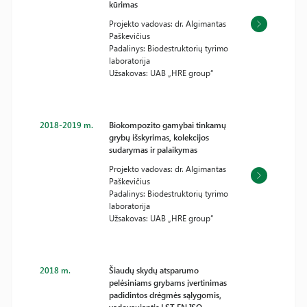
kūrimas
Projekto vadovas: dr. Algimantas
Paškevičius
Padalinys: Biodestruktorių tyrimo
laboratorija
Užsakovas: UAB „HRE group“
2018-2019 m.
Biokompozito gamybai tinkamų
grybų išskyrimas, kolekcijos
sudarymas ir palaikymas
Projekto vadovas: dr. Algimantas
Paškevičius
Padalinys: Biodestruktorių tyrimo
laboratorija
Užsakovas: UAB „HRE group“
2018 m.
Šiaudų skydų atsparumo
pelėsiniams grybams įvertinimas
padidintos drėgmės sąlygomis,