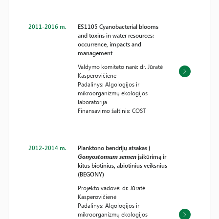
2011-2016 m.
ES1105 Cyanobacterial blooms
and toxins in water resources:
occurrence, impacts and
management
Valdymo komiteto narė: dr. Jūratė
Kasperovičienė
Padalinys: Algologijos ir
mikroorganizmų ekologijos
laboratorija
Finansavimo šaltinis: COST
2012-2014 m.
Planktono bendrijų atsakas į
Gonyostomum semen
įsikūrimą ir
kitus biotinius, abiotinius veiksnius
(BEGONY)
Projekto vadovė: dr. Jūratė
Kasperovičienė
Padalinys: Algologijos ir
mikroorganizmų ekologijos