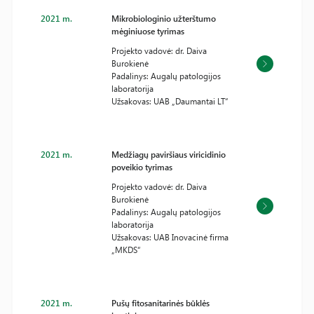
2021 m.
Mikrobiologinio užterštumo
mėginiuose tyrimas
Projekto vadovė: dr. Daiva
Burokienė
Padalinys: Augalų patologijos
laboratorija
Užsakovas: UAB „Daumantai LT“
2021 m.
Medžiagų paviršiaus viricidinio
poveikio tyrimas
Projekto vadovė: dr. Daiva
Burokienė
Padalinys: Augalų patologijos
laboratorija
Užsakovas: UAB Inovacinė firma
„MKDS“
2021 m.
Pušų fitosanitarinės būklės