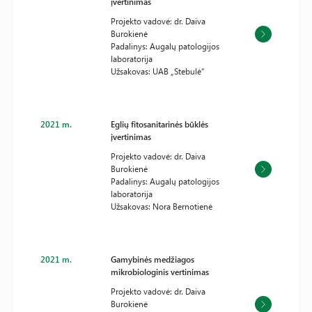
įvertinimas
Projekto vadovė: dr. Daiva
Burokienė
Padalinys: Augalų patologijos
laboratorija
Užsakovas: UAB „Stebulė“
2021 m.
Eglių fitosanitarinės būklės
įvertinimas
Projekto vadovė: dr. Daiva
Burokienė
Padalinys: Augalų patologijos
laboratorija
Užsakovas: Nora Bernotienė
2021 m.
Gamybinės medžiagos
mikrobiologinis vertinimas
Projekto vadovė: dr. Daiva
Burokienė