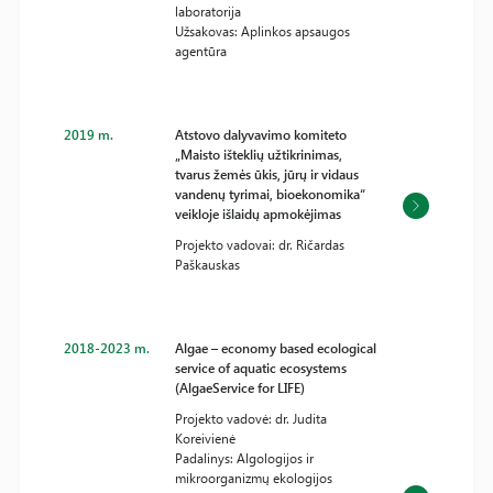
laboratorija
Užsakovas: Aplinkos apsaugos
agentūra
2019 m.
Atstovo dalyvavimo komiteto
„Maisto išteklių užtikrinimas,
tvarus žemės ūkis, jūrų ir vidaus
vandenų tyrimai, bioekonomika“
veikloje išlaidų apmokėjimas
Projekto vadovai: dr. Ričardas
Paškauskas
2018-2023 m.
Algae – economy based ecological
service of aquatic ecosystems
(AlgaeService for LIFE)
Projekto vadovė: dr. Judita
Koreivienė
Padalinys: Algologijos ir
mikroorganizmų ekologijos