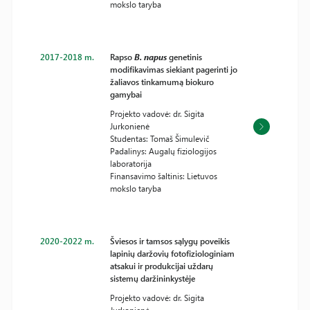
mokslo taryba
2017-2018 m.
Rapso
B. napus
genetinis
modifikavimas siekiant pagerinti jo
žaliavos tinkamumą biokuro
gamybai
Projekto vadovė: dr. Sigita
Jurkonienė
Studentas: Tomaš Šimulevič
Padalinys: Augalų fiziologijos
laboratorija
Finansavimo šaltinis: Lietuvos
mokslo taryba
2020-2022 m.
Šviesos ir tamsos sąlygų poveikis
lapinių daržovių fotofiziologiniam
atsakui ir produkcijai uždarų
sistemų daržininkystėje
Projekto vadovė: dr. Sigita