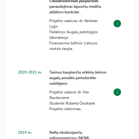
Chondrostereum purpureum
panaudojimas lapuočių medžių
atžėlimo kontrolei
Projekto vadovas: dr. Vaidotas
Lygis
Padalinys: Augalų patologijos
laboratorija
Finansavimo šaltinis: Lietuvos
mokslo taryba
2020-2021 m.
Taninus kaupiančių erikinių šeimos
augalų poveikis periodontito
sukėlėjams
Projekto vadovė: dr. Vita
Raudonienė
Studentė: Roberta Česokaitė
Projekto viešinimas
2019 m.
Naftą oksiduojančių
mikroorganizmų (NOM)