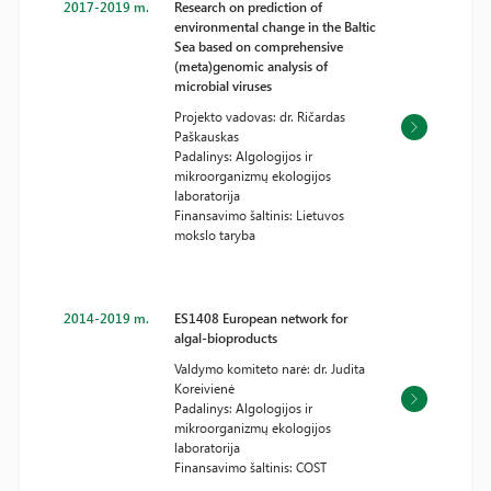
2017-2019 m.
Research on prediction of
environmental change in the Baltic
Sea based on comprehensive
(meta)genomic analysis of
microbial viruses
Projekto vadovas: dr. Ričardas
Paškauskas
Padalinys: Algologijos ir
mikroorganizmų ekologijos
laboratorija
Finansavimo šaltinis: Lietuvos
mokslo taryba
2014-2019 m.
ES1408 European network for
algal-bioproducts
Valdymo komiteto narė: dr. Judita
Koreivienė
Padalinys: Algologijos ir
mikroorganizmų ekologijos
laboratorija
Finansavimo šaltinis: COST