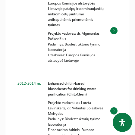
Europos Komisijos atstovybės
Lietuvoje patalpų ir dominuojančių
mikromicetų jautrumo
antiseptinėmis priemonėmis
tyrimas
Projekto vadovas: dr. Algimantas
Paškevičius
Padalinys: Biodestruktorių tyrimo
laboratorija
Užsakovas: Europos Komisijos
atstovybė Lietuvoje
2012-2014 m.
Enhanced chitin-based
biosorbents for drinking water
purification (ChitoClean)
Projekto vadovai: dr. Loreta
Levinskaitė, dr. Vytautas Boleslovas
Melvydas
Padalinys: Biodestruktorių tyrimo
laboratorija
Finansavimo šaltinis: Europos