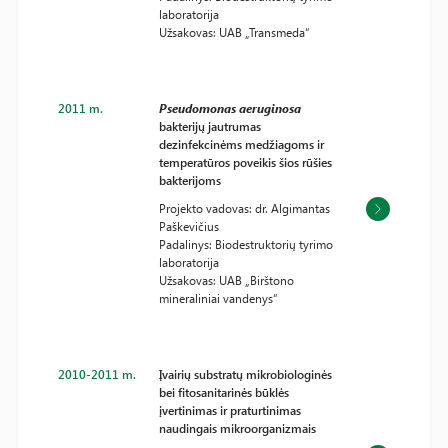
laboratorija
Užsakovas: UAB „Transmeda“
2011 m.
Pseudomonas aeruginosa
bakterijų jautrumas
dezinfekcinėms medžiagoms ir
temperatūros poveikis šios rūšies
bakterijoms
Projekto vadovas: dr. Algimantas
Paškevičius
Padalinys: Biodestruktorių tyrimo
laboratorija
Užsakovas: UAB „Birštono
mineraliniai vandenys“
2010-2011 m.
Įvairių substratų mikrobiologinės
bei fitosanitarinės būklės
įvertinimas ir praturtinimas
naudingais mikroorganizmais