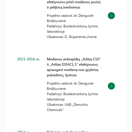
efektyvumo prieš medienos puvinį
ir pelijimą įvertinimas
Projekto vadovė: dr. Danguolė
Bridžiuvienė
Padalinys: Biodestruktorių tyrimo
laboratorija
Užsakovas: G. Skiparienės įmonė
2015-2016 m.
Medienos antiseptikų „Arlitas C10“
ir „Arlitas DDAC1,5“ efektyvumo,
apsaugant medieną nuo grybinių
pažeidimų, tyrimas
Projekto vadovė: dr. Danguolė
Bridžiuvienė
Padalinys: Biodestruktorių tyrimo
laboratorija
Užsakovas: UAB „Danushis
Chemicals“