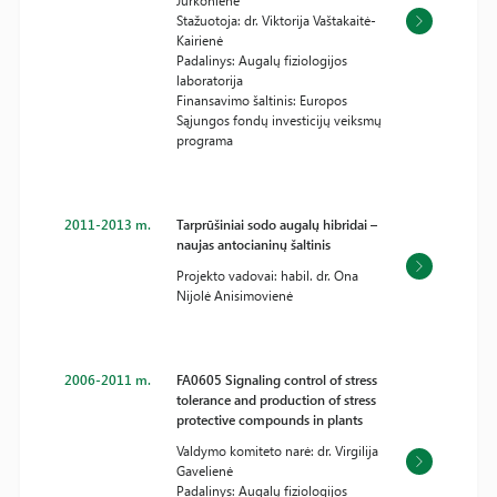
Jurkonienė
Stažuotoja: dr. Viktorija Vaštakaitė-
Kairienė
Padalinys: Augalų fiziologijos
laboratorija
Finansavimo šaltinis: Europos
Sąjungos fondų investicijų veiksmų
programa
2011-2013 m.
Tarprūšiniai sodo augalų hibridai –
naujas antocianinų šaltinis
Projekto vadovai: habil. dr. Ona
Nijolė Anisimovienė
2006-2011 m.
FA0605 Signaling control of stress
tolerance and production of stress
protective compounds in plants
Valdymo komiteto narė: dr. Virgilija
Gavelienė
Padalinys: Augalų fiziologijos