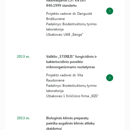
vadovaujantis LST EN ISO
846:1999 standartu
Projekto vadovė: dr. Danguolė
Bridžiuvienė
Padalinys: Biodestruktorių tyrimo
laboratorija
Užsakovas: UAB „Ilanga“
2013 m.
Valiklio „STERILIS“ fungicidinio ir
bakteriocidinio poveikio
mikroorganizmams nustatymas
Projekto vadovė: dr. Vita
Raudonienė
Padalinys: Biodestruktorių tyrimo
laboratorija
Užsakovas: I. Kriščiūno firma „IGIS“
2013 m.
Biologinės kilmės preparatų
paieška augalinės kilmės atliekų
skaidymui