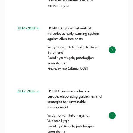
Finansavimo šaltinis: Lietuvos
mokslo taryba
2014-2018 m.
FP1401 A global network of
nurseries as early warning system
against alien tree pests
Valdymo komiteto narė: dr. Daiva
Burokienė
Padalinys: Augalų patologijos
laboratorija
Finansavimo šaltinis: COST
2012-2016 m.
FP1103 Fraxinus dieback in
Europe: elaborating guidelines and
strategies for sustainable
management
Valdymo komiteto narys: dr.
Vaidotas Lygis
Padalinys: Augalų patologijos
laboratorija