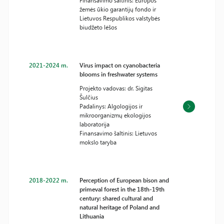
Finansavimo šaltinis: Europos
žemės ūkio garantijų fondo ir
Lietuvos Respublikos valstybės
biudžeto lėšos
2021-2024 m.
Virus impact on cyanobacteria
blooms in freshwater systems
Projekto vadovas: dr. Sigitas
Šulčius
Padalinys: Algologijos ir
mikroorganizmų ekologijos
laboratorija
Finansavimo šaltinis: Lietuvos
mokslo taryba
2018-2022 m.
Perception of European bison and
primeval forest in the 18th-19th
century: shared cultural and
natural heritage of Poland and
Lithuania