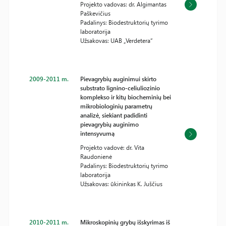
Projekto vadovas: dr. Algimantas
Paškevičius
Padalinys: Biodestruktorių tyrimo
laboratorija
Užsakovas: UAB „Verdetera“
2009-2011 m.
Pievagrybių auginimui skirto
substrato lignino-celiuliozinio
komplekso ir kitų biocheminių bei
mikrobiologinių parametrų
analizė, siekiant padidinti
pievagrybių auginimo
intensyvumą
Projekto vadovė: dr. Vita
Raudonienė
Padalinys: Biodestruktorių tyrimo
laboratorija
Užsakovas: ūkininkas K. Juščius
2010-2011 m.
Mikroskopinių grybų išskyrimas iš