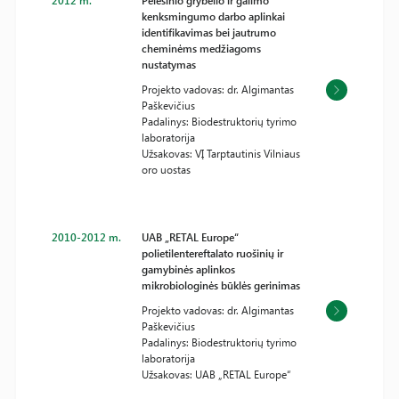
2012 m.
Pelėsinio grybelio ir galimo
kenksmingumo darbo aplinkai
identifikavimas bei jautrumo
cheminėms medžiagoms
nustatymas
Projekto vadovas: dr. Algimantas
Paškevičius
Padalinys: Biodestruktorių tyrimo
laboratorija
Užsakovas: VĮ Tarptautinis Vilniaus
oro uostas
2010-2012 m.
UAB „RETAL Europe“
polietilentereftalato ruošinių ir
gamybinės aplinkos
mikrobiologinės būklės gerinimas
Projekto vadovas: dr. Algimantas
Paškevičius
Padalinys: Biodestruktorių tyrimo
laboratorija
Užsakovas: UAB „RETAL Europe“