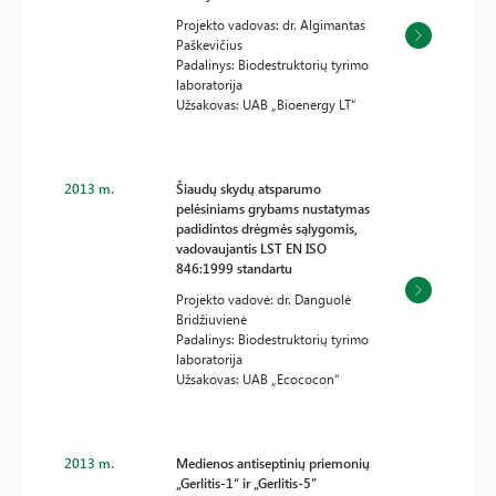
Projekto vadovas: dr. Algimantas
Paškevičius
Padalinys: Biodestruktorių tyrimo
laboratorija
Užsakovas: UAB „Bioenergy LT“
2013 m.
Šiaudų skydų atsparumo
pelėsiniams grybams nustatymas
padidintos drėgmės sąlygomis,
vadovaujantis LST EN ISO
846:1999 standartu
Projekto vadovė: dr. Danguolė
Bridžiuvienė
Padalinys: Biodestruktorių tyrimo
laboratorija
Užsakovas: UAB „Ecococon“
2013 m.
Medienos antiseptinių priemonių
„Gerlitis-1“ ir „Gerlitis-5”