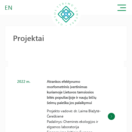
EN
Projektai
2022 m.
Atrankos efektyvumo
morfometrinis įvertinimas
kuriamoje Lietuvos tamsiosios
bitės populiacijoje ir naujų bičių
šeimų paieška jos palaikymui
Projekto vadovė: dr. Laima Blažytė-
Čereškienė
Padalinys: Cheminės ekologijos ir
elgsenos laboratorija