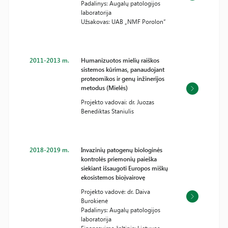
Padalinys: Augalų patologijos
laboratorija
Užsakovas: UAB „NMF Porolon“
2011-2013 m.
Humanizuotos mielių raiškos
sistemos kūrimas, panaudojant
proteomikos ir genų inžinerijos
metodus (Mielės)
Projekto vadovai: dr. Juozas
Benediktas Staniulis
2018-2019 m.
Invazinių patogenų biologinės
kontrolės priemonių paieška
siekiant išsaugoti Europos miškų
ekosistemos bioįvairovę
Projekto vadovė: dr. Daiva
Burokienė
Padalinys: Augalų patologijos
laboratorija