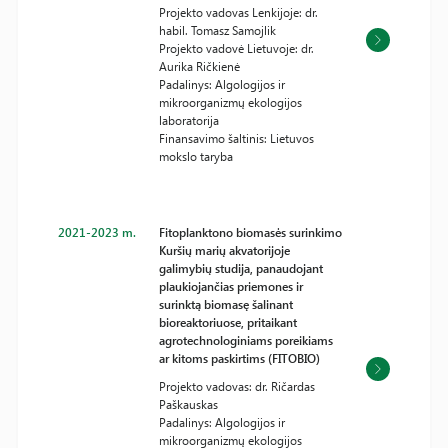
Projekto vadovas Lenkijoje: dr.
habil. Tomasz Samojlik
Projekto vadovė Lietuvoje: dr.
Aurika Ričkienė
Padalinys: Algologijos ir
mikroorganizmų ekologijos
laboratorija
Finansavimo šaltinis: Lietuvos
mokslo taryba
2021-2023 m.
Fitoplanktono biomasės surinkimo
Kuršių marių akvatorijoje
galimybių studija, panaudojant
plaukiojančias priemones ir
surinktą biomasę šalinant
bioreaktoriuose, pritaikant
agrotechnologiniams poreikiams
ar kitoms paskirtims (FITOBIO)
Projekto vadovas: dr. Ričardas
Paškauskas
Padalinys: Algologijos ir
mikroorganizmų ekologijos