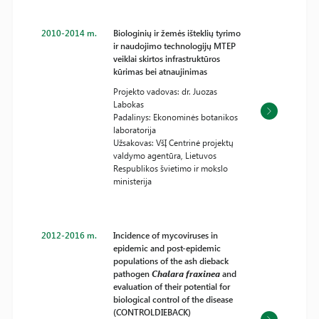
2010-2014 m.
Biologinių ir žemės išteklių tyrimo
ir naudojimo technologijų MTEP
veiklai skirtos infrastruktūros
kūrimas bei atnaujinimas
Projekto vadovas: dr. Juozas
Labokas
Padalinys: Ekonominės botanikos
laboratorija
Užsakovas: VšĮ Centrinė projektų
valdymo agentūra, Lietuvos
Respublikos švietimo ir mokslo
ministerija
2012-2016 m.
Incidence of mycoviruses in
epidemic and post-epidemic
populations of the ash dieback
pathogen
Chalara fraxinea
and
evaluation of their potential for
biological control of the disease
(CONTROLDIEBACK)