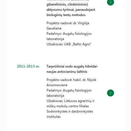
giberelininio, citokinininio)
aktyvumo tyrimai, panaudojant
biologinių testų metodus
Projekto vadovė: dr. Virgilija
Gavelienė
Padalinys: Augalų fiziologijos
laboratorija
Užsakovas: UAB „Baltic Agro“
2011-2013 m.
Tarprūšiniai sodo augalų hibridai-
naujas antocianinų šaltinis
Projekto vadovė: habil. dr. Nijolė
Anisimovienė
Padalinys: Augalų fiziologijos
laboratorija
Užsakovas: Lietuvos agrarinių ir
miškų mokslų centro filialas
Sodininkystės ir daržininkystės
institutas