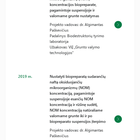
koncentracijos biopreparate,
pagamintoje suspensijoje ir
valomame grunte nustatymas
Projekto vadovas: dr. Algimantas
Paškevičius
Padalinys: Biodestruktorių tyrimo
laboratorija
Užsakovas: VšĮ „Grunto valymo
technologijos“
2019 m.
Nustatyti biopreparatą sudarančių
naftą oksiduojančių
mikroorganizmų (NOM)
koncentraciją, pagamintoje
suspensijoje esančių NOM
koncentraciją ir rūšinę sudėtį,
NOM koncentraciją natūraliame
valomame grunte iki ir po
biopreparato suspensijos įterpimo
Projekto vadovas: dr. Algimantas
Paškevičius