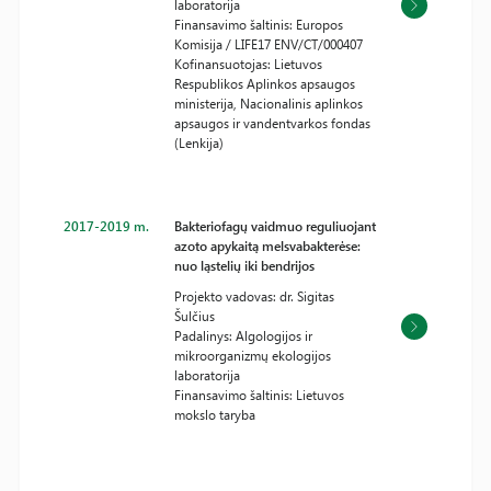
laboratorija
Finansavimo šaltinis: Europos
Komisija / LIFE17 ENV/CT/000407
Kofinansuotojas: Lietuvos
Respublikos Aplinkos apsaugos
ministerija, Nacionalinis aplinkos
apsaugos ir vandentvarkos fondas
(Lenkija)
2017-2019 m.
Bakteriofagų vaidmuo reguliuojant
azoto apykaitą melsvabakterėse:
nuo ląstelių iki bendrijos
Projekto vadovas: dr. Sigitas
Šulčius
Padalinys: Algologijos ir
mikroorganizmų ekologijos
laboratorija
Finansavimo šaltinis: Lietuvos
mokslo taryba