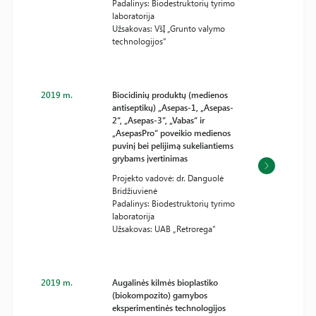
Padalinys: Biodestruktorių tyrimo
laboratorija
Užsakovas: VšĮ „Grunto valymo
technologijos“
2019 m.
Biocidinių produktų (medienos
antiseptikų) „Asepas-1, „Asepas-
2“, „Asepas-3“, „Vabas“ ir
„AsepasPro“ poveikio medienos
puvinį bei pelijimą sukeliantiems
grybams įvertinimas
Projekto vadovė: dr. Danguolė
Bridžiuvienė
Padalinys: Biodestruktorių tyrimo
laboratorija
Užsakovas: UAB „Retrorega“
2019 m.
Augalinės kilmės bioplastiko
(biokompozito) gamybos
eksperimentinės technologijos