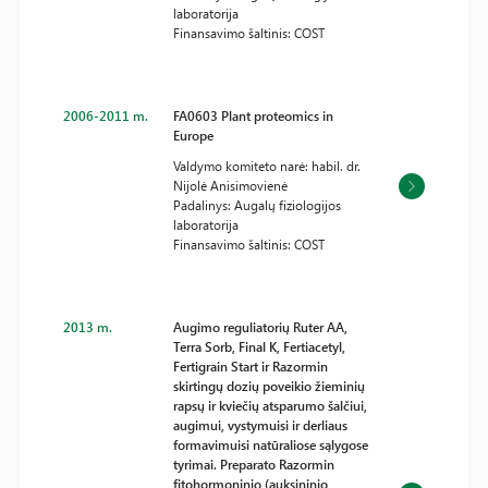
laboratorija
Finansavimo šaltinis: COST
2006-2011 m.
FA0603 Plant proteomics in
Europe
Valdymo komiteto narė: habil. dr.
Nijolė Anisimovienė
Padalinys: Augalų fiziologijos
laboratorija
Finansavimo šaltinis: COST
2013 m.
Augimo reguliatorių Ruter AA,
Terra Sorb, Final K, Fertiacetyl,
Fertigrain Start ir Razormin
skirtingų dozių poveikio žieminių
rapsų ir kviečių atsparumo šalčiui,
augimui, vystymuisi ir derliaus
formavimuisi natūraliose sąlygose
tyrimai. Preparato Razormin
fitohormoninio (auksininio,