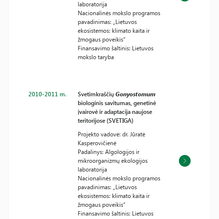
laboratorija
Nacionalinės mokslo programos
pavadinimas: „Lietuvos
ekosistemos: klimato kaita ir
žmogaus poveikis“
Finansavimo šaltinis: Lietuvos
mokslo taryba
2010-2011 m.
Svetimkraščių
Gonyostomum
biologinis savitumas, genetinė
įvairovė ir adaptacija naujose
teritorijose (SVETIGA)
Projekto vadovė: dr. Jūratė
Kasperovičienė
Padalinys: Algologijos ir
mikroorganizmų ekologijos
laboratorija
Nacionalinės mokslo programos
pavadinimas: „Lietuvos
ekosistemos: klimato kaita ir
žmogaus poveikis“
Finansavimo šaltinis: Lietuvos