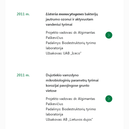
2011 m.
Listeria monocytogenes
bakterijų
jautrumo ozonui ir aktyvuotam
vandeniui tyrimai
Projekto vadovas: dr. Algimantas
Paškevičius
Padalinys: Biodestruktorių tyrimo
laboratorija
Užsakovas: UAB „Iceco“
2011 m.
Dujotiekio vamzdyno
mikrobiologinių parametrų tyrimai
korozijai pavojingose grunto
vietose
Projekto vadovas: dr. Algimantas
Paškevičius
Padalinys: Biodestruktorių tyrimo
laboratorija
Užsakovas: AB „Lietuvos dujos“