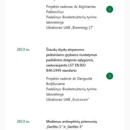
Projekto vadovas: dr. Algimantas
Paškevičius
Padalinys: Biodestruktorių tyrimo
laboratorija
Užsakovas: UAB „Bioenergy LT“
2013 m.
Šiaudų skydų atsparumo
pelėsiniams grybams nustatymas
padidintos drėgmės sąlygomis,
vadovaujantis LST EN ISO
846:1999 standartu
Projekto vadovė: dr. Danguolė
Bridžiuvienė
Padalinys: Biodestruktorių tyrimo
laboratorija
Užsakovas: UAB „Ecococon“
2013 m.
Medienos antiseptinių priemonių
„Gerlitis-1“ ir „Gerlitis-5”