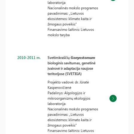
laboratorija
Nacionalinės mokslo programos
pavadinimas: „Lietuvos
ekosistemos: klimato kaita ir
žmogaus poveikis“
Finansavimo šaltinis: Lietuvos
mokslo taryba
2010-2011 m.
Svetimkraščių
Gonyostomum
biologinis savitumas, genetinė
įvairovė ir adaptacija naujose
teritorijose (SVETIGA)
Projekto vadovė: dr. Jūratė
Kasperovičienė
Padalinys: Algologijos ir
mikroorganizmų ekologijos
laboratorija
Nacionalinės mokslo programos
pavadinimas: „Lietuvos
ekosistemos: klimato kaita ir
žmogaus poveikis“
Finansavimo šaltinis: Lietuvos