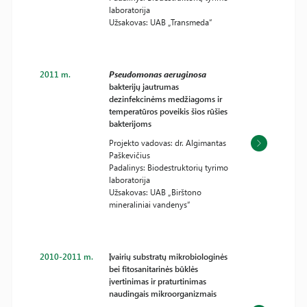
laboratorija
Užsakovas: UAB „Transmeda“
2011 m.
Pseudomonas aeruginosa
bakterijų jautrumas
dezinfekcinėms medžiagoms ir
temperatūros poveikis šios rūšies
bakterijoms
Projekto vadovas: dr. Algimantas
Paškevičius
Padalinys: Biodestruktorių tyrimo
laboratorija
Užsakovas: UAB „Birštono
mineraliniai vandenys“
2010-2011 m.
Įvairių substratų mikrobiologinės
bei fitosanitarinės būklės
įvertinimas ir praturtinimas
naudingais mikroorganizmais