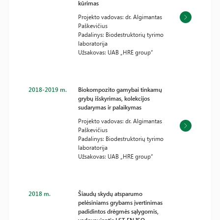
kūrimas
Projekto vadovas: dr. Algimantas
Paškevičius
Padalinys: Biodestruktorių tyrimo
laboratorija
Užsakovas: UAB „HRE group“
2018-2019 m.
Biokompozito gamybai tinkamų
grybų išskyrimas, kolekcijos
sudarymas ir palaikymas
Projekto vadovas: dr. Algimantas
Paškevičius
Padalinys: Biodestruktorių tyrimo
laboratorija
Užsakovas: UAB „HRE group“
2018 m.
Šiaudų skydų atsparumo
pelėsiniams grybams įvertinimas
padidintos drėgmės sąlygomis,