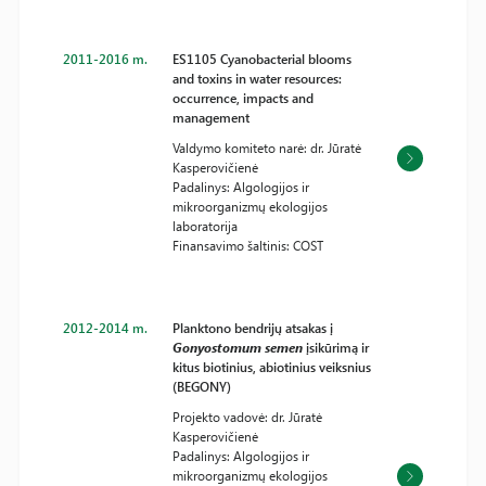
2011-2016 m.
ES1105 Cyanobacterial blooms
and toxins in water resources:
occurrence, impacts and
management
Valdymo komiteto narė: dr. Jūratė
Kasperovičienė
Padalinys: Algologijos ir
mikroorganizmų ekologijos
laboratorija
Finansavimo šaltinis: COST
2012-2014 m.
Planktono bendrijų atsakas į
Gonyostomum semen
įsikūrimą ir
kitus biotinius, abiotinius veiksnius
(BEGONY)
Projekto vadovė: dr. Jūratė
Kasperovičienė
Padalinys: Algologijos ir
mikroorganizmų ekologijos