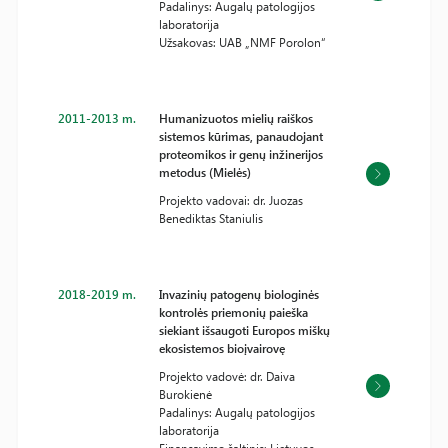
Padalinys: Augalų patologijos
laboratorija
Užsakovas: UAB „NMF Porolon“
2011-2013 m.
Humanizuotos mielių raiškos
sistemos kūrimas, panaudojant
proteomikos ir genų inžinerijos
metodus (Mielės)
Projekto vadovai: dr. Juozas
Benediktas Staniulis
2018-2019 m.
Invazinių patogenų biologinės
kontrolės priemonių paieška
siekiant išsaugoti Europos miškų
ekosistemos bioįvairovę
Projekto vadovė: dr. Daiva
Burokienė
Padalinys: Augalų patologijos
laboratorija