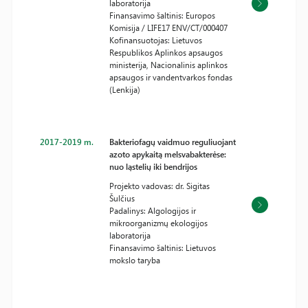
laboratorija
Finansavimo šaltinis: Europos
Komisija / LIFE17 ENV/CT/000407
Kofinansuotojas: Lietuvos
Respublikos Aplinkos apsaugos
ministerija, Nacionalinis aplinkos
apsaugos ir vandentvarkos fondas
(Lenkija)
2017-2019 m.
Bakteriofagų vaidmuo reguliuojant
azoto apykaitą melsvabakterėse:
nuo ląstelių iki bendrijos
Projekto vadovas: dr. Sigitas
Šulčius
Padalinys: Algologijos ir
mikroorganizmų ekologijos
laboratorija
Finansavimo šaltinis: Lietuvos
mokslo taryba