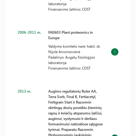
laboratorija
Finansavimo šaltinis: COST
2006-2011 m.
FA0603 Plant proteomics in
Europe
Valdymo komiteto narė: habil. dr.
Nijolė Anisimovienė
Padalinys: Augalų fiziologijos
laboratorija
Finansavimo šaltinis: COST
2013 m.
Augimo reguliatorių Ruter AA,
Terra Sorb, Final K, Fertiacetyl,
Fertigrain Start ir Razormin
skirtingų dozių poveikio žieminių
rapsų ir kviečių atsparumo šalčiui,
augimui, vystymuisi ir derliaus
formavimuisi natūraliose sąlygose
tyrimai. Preparato Razormin
fitohormoninio (auksininio,