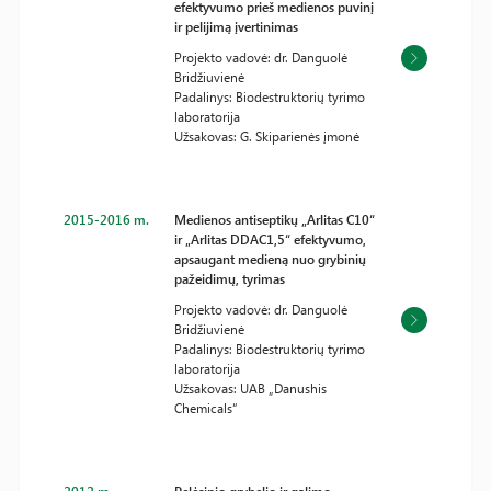
efektyvumo prieš medienos puvinį
ir pelijimą įvertinimas
Projekto vadovė: dr. Danguolė
Bridžiuvienė
Padalinys: Biodestruktorių tyrimo
laboratorija
Užsakovas: G. Skiparienės įmonė
2015-2016 m.
Medienos antiseptikų „Arlitas C10“
ir „Arlitas DDAC1,5“ efektyvumo,
apsaugant medieną nuo grybinių
pažeidimų, tyrimas
Projekto vadovė: dr. Danguolė
Bridžiuvienė
Padalinys: Biodestruktorių tyrimo
laboratorija
Užsakovas: UAB „Danushis
Chemicals“