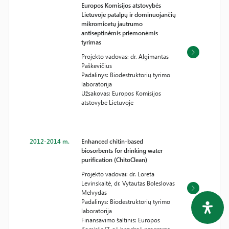
Europos Komisijos atstovybės
Lietuvoje patalpų ir dominuojančių
mikromicetų jautrumo
antiseptinėmis priemonėmis
tyrimas
Projekto vadovas: dr. Algimantas
Paškevičius
Padalinys: Biodestruktorių tyrimo
laboratorija
Užsakovas: Europos Komisijos
atstovybė Lietuvoje
2012-2014 m.
Enhanced chitin-based
biosorbents for drinking water
purification (ChitoClean)
Projekto vadovai: dr. Loreta
Levinskaitė, dr. Vytautas Boleslovas
Melvydas
Padalinys: Biodestruktorių tyrimo
laboratorija
Finansavimo šaltinis: Europos