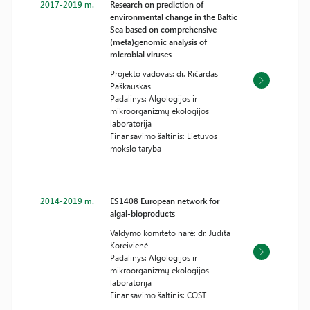
2017-2019 m.
Research on prediction of
environmental change in the Baltic
Sea based on comprehensive
(meta)genomic analysis of
microbial viruses
Projekto vadovas: dr. Ričardas
Paškauskas
Padalinys: Algologijos ir
mikroorganizmų ekologijos
laboratorija
Finansavimo šaltinis: Lietuvos
mokslo taryba
2014-2019 m.
ES1408 European network for
algal-bioproducts
Valdymo komiteto narė: dr. Judita
Koreivienė
Padalinys: Algologijos ir
mikroorganizmų ekologijos
laboratorija
Finansavimo šaltinis: COST