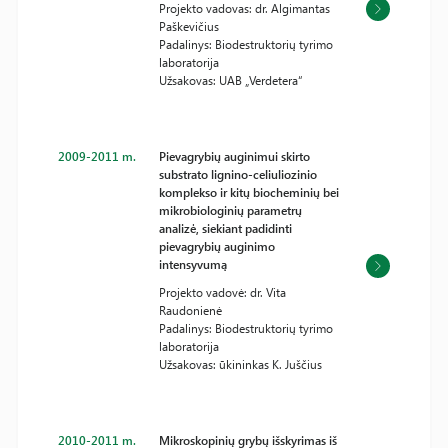
Projekto vadovas: dr. Algimantas
Paškevičius
Padalinys: Biodestruktorių tyrimo
laboratorija
Užsakovas: UAB „Verdetera“
2009-2011 m.
Pievagrybių auginimui skirto
substrato lignino-celiuliozinio
komplekso ir kitų biocheminių bei
mikrobiologinių parametrų
analizė, siekiant padidinti
pievagrybių auginimo
intensyvumą
Projekto vadovė: dr. Vita
Raudonienė
Padalinys: Biodestruktorių tyrimo
laboratorija
Užsakovas: ūkininkas K. Juščius
2010-2011 m.
Mikroskopinių grybų išskyrimas iš