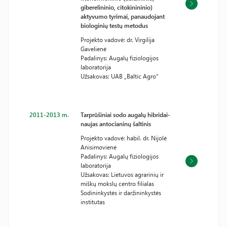
giberelininio, citokinininio)
aktyvumo tyrimai, panaudojant
biologinių testų metodus
Projekto vadovė: dr. Virgilija
Gavelienė
Padalinys: Augalų fiziologijos
laboratorija
Užsakovas: UAB „Baltic Agro“
2011-2013 m.
Tarprūšiniai sodo augalų hibridai-
naujas antocianinų šaltinis
Projekto vadovė: habil. dr. Nijolė
Anisimovienė
Padalinys: Augalų fiziologijos
laboratorija
Užsakovas: Lietuvos agrarinių ir
miškų mokslų centro filialas
Sodininkystės ir daržininkystės
institutas