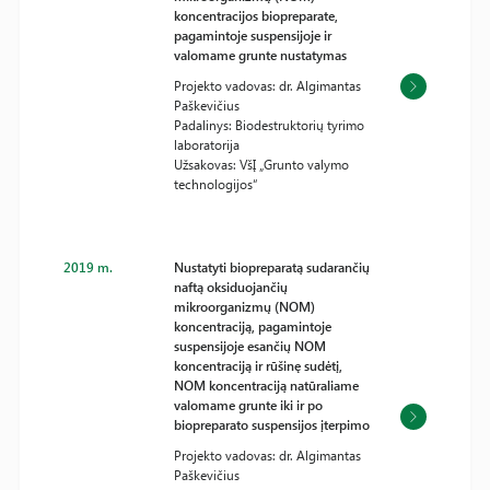
koncentracijos biopreparate,
pagamintoje suspensijoje ir
valomame grunte nustatymas
Projekto vadovas: dr. Algimantas
Paškevičius
Padalinys: Biodestruktorių tyrimo
laboratorija
Užsakovas: VšĮ „Grunto valymo
technologijos“
2019 m.
Nustatyti biopreparatą sudarančių
naftą oksiduojančių
mikroorganizmų (NOM)
koncentraciją, pagamintoje
suspensijoje esančių NOM
koncentraciją ir rūšinę sudėtį,
NOM koncentraciją natūraliame
valomame grunte iki ir po
biopreparato suspensijos įterpimo
Projekto vadovas: dr. Algimantas
Paškevičius