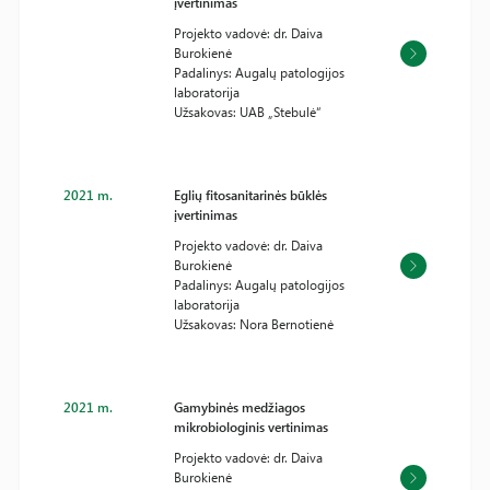
įvertinimas
Projekto vadovė: dr. Daiva
Burokienė
Padalinys: Augalų patologijos
laboratorija
Užsakovas: UAB „Stebulė“
2021 m.
Eglių fitosanitarinės būklės
įvertinimas
Projekto vadovė: dr. Daiva
Burokienė
Padalinys: Augalų patologijos
laboratorija
Užsakovas: Nora Bernotienė
2021 m.
Gamybinės medžiagos
mikrobiologinis vertinimas
Projekto vadovė: dr. Daiva
Burokienė