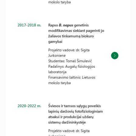
mokslo taryba
2017-2018 m.
Rapso
B. napus
genetinis
modifikavimas siekiant pagerinti jo
žaliavos tinkamumą biokuro
gamybai
Projekto vadovė: dr. Sigita
Jurkonienė
Studentas: Tomaš Šimulevič
Padalinys: Augalų fiziologijos
laboratorija
Finansavimo šaltinis: Lietuvos
mokslo taryba
2020-2022 m.
Šviesos ir tamsos sąlygų poveikis
lapinių daržovių fotofiziologiniam
atsakui ir produkcijai uždarų
sistemų daržininkystėje
Projekto vadovė: dr. Sigita