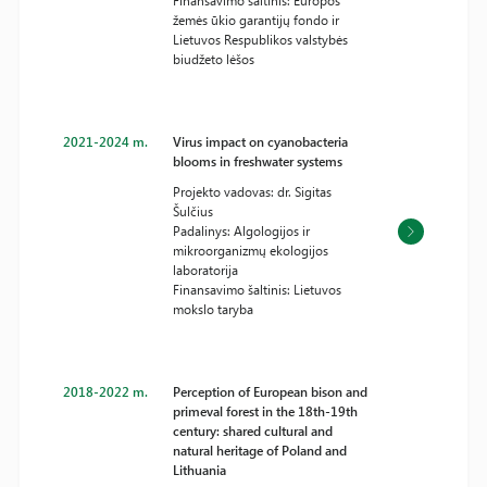
Finansavimo šaltinis: Europos
žemės ūkio garantijų fondo ir
Lietuvos Respublikos valstybės
biudžeto lėšos
2021-2024 m.
Virus impact on cyanobacteria
blooms in freshwater systems
Projekto vadovas: dr. Sigitas
Šulčius
Padalinys: Algologijos ir
mikroorganizmų ekologijos
laboratorija
Finansavimo šaltinis: Lietuvos
mokslo taryba
2018-2022 m.
Perception of European bison and
primeval forest in the 18th-19th
century: shared cultural and
natural heritage of Poland and
Lithuania