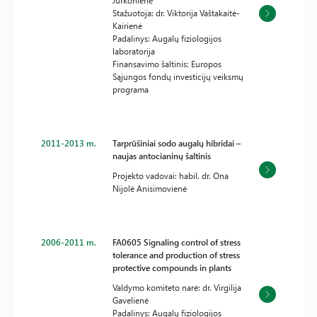
Jurkonienė
Stažuotoja: dr. Viktorija Vaštakaitė-
Kairienė
Padalinys: Augalų fiziologijos
laboratorija
Finansavimo šaltinis: Europos
Sąjungos fondų investicijų veiksmų
programa
2011-2013 m.
Tarprūšiniai sodo augalų hibridai –
naujas antocianinų šaltinis
Projekto vadovai: habil. dr. Ona
Nijolė Anisimovienė
2006-2011 m.
FA0605 Signaling control of stress
tolerance and production of stress
protective compounds in plants
Valdymo komiteto narė: dr. Virgilija
Gavelienė
Padalinys: Augalų fiziologijos