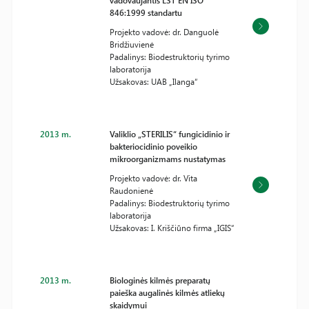
vadovaujantis LST EN ISO
846:1999 standartu
Projekto vadovė: dr. Danguolė
Bridžiuvienė
Padalinys: Biodestruktorių tyrimo
laboratorija
Užsakovas: UAB „Ilanga“
2013 m.
Valiklio „STERILIS“ fungicidinio ir
bakteriocidinio poveikio
mikroorganizmams nustatymas
Projekto vadovė: dr. Vita
Raudonienė
Padalinys: Biodestruktorių tyrimo
laboratorija
Užsakovas: I. Kriščiūno firma „IGIS“
2013 m.
Biologinės kilmės preparatų
paieška augalinės kilmės atliekų
skaidymui