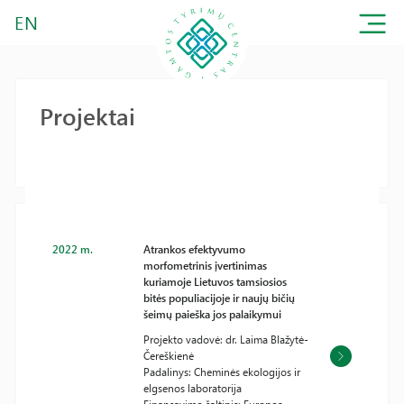
EN
Projektai
2022 m.
Atrankos efektyvumo
morfometrinis įvertinimas
kuriamoje Lietuvos tamsiosios
bitės populiacijoje ir naujų bičių
šeimų paieška jos palaikymui
Projekto vadovė: dr. Laima Blažytė-
Čereškienė
Padalinys: Cheminės ekologijos ir
elgsenos laboratorija