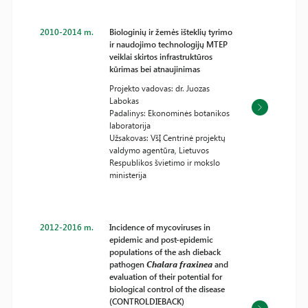
2010-2014 m.
Biologinių ir žemės išteklių tyrimo
ir naudojimo technologijų MTEP
veiklai skirtos infrastruktūros
kūrimas bei atnaujinimas
Projekto vadovas: dr. Juozas
Labokas
Padalinys: Ekonominės botanikos
laboratorija
Užsakovas: VšĮ Centrinė projektų
valdymo agentūra, Lietuvos
Respublikos švietimo ir mokslo
ministerija
2012-2016 m.
Incidence of mycoviruses in
epidemic and post-epidemic
populations of the ash dieback
pathogen
Chalara fraxinea
and
evaluation of their potential for
biological control of the disease
(CONTROLDIEBACK)