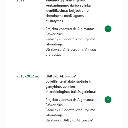
2012 m.
Pelėsinio grybelio ir galimo
kenksmingumo darbo aplinkai
identifikavimas bei jautrumo
cheminėms medžiagoms
nustatymas
Projekto vadovas: dr. Algimantas
Paškevičius
Padalinys: Biodestruktorių tyrimo
laboratorija
Užsakovas: VĮ Tarptautinis Vilniaus
oro uostas
2010-2012 m.
UAB „RETAL Europe“
polietilentereftalato ruošinių ir
gamybinės aplinkos
mikrobiologinės būklės gerinimas
Projekto vadovas: dr. Algimantas
Paškevičius
Padalinys: Biodestruktorių tyrimo
laboratorija
Užsakovas: UAB „RETAL Europe“