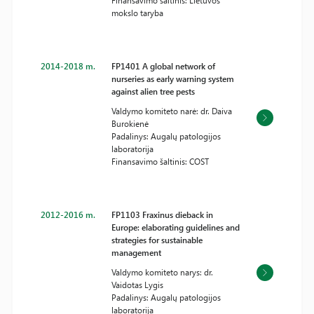
Finansavimo šaltinis: Lietuvos
mokslo taryba
2014-2018 m.
FP1401 A global network of
nurseries as early warning system
against alien tree pests
Valdymo komiteto narė: dr. Daiva
Burokienė
Padalinys: Augalų patologijos
laboratorija
Finansavimo šaltinis: COST
2012-2016 m.
FP1103 Fraxinus dieback in
Europe: elaborating guidelines and
strategies for sustainable
management
Valdymo komiteto narys: dr.
Vaidotas Lygis
Padalinys: Augalų patologijos
laboratorija