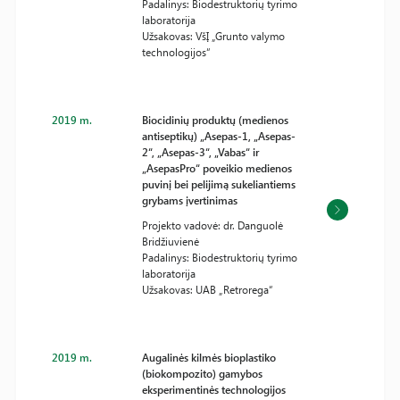
Padalinys: Biodestruktorių tyrimo
laboratorija
Užsakovas: VšĮ „Grunto valymo
technologijos“
2019 m.
Biocidinių produktų (medienos
antiseptikų) „Asepas-1, „Asepas-
2“, „Asepas-3“, „Vabas“ ir
„AsepasPro“ poveikio medienos
puvinį bei pelijimą sukeliantiems
grybams įvertinimas
Projekto vadovė: dr. Danguolė
Bridžiuvienė
Padalinys: Biodestruktorių tyrimo
laboratorija
Užsakovas: UAB „Retrorega“
2019 m.
Augalinės kilmės bioplastiko
(biokompozito) gamybos
eksperimentinės technologijos