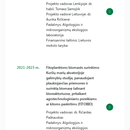
Projekto vadovas Lenkijoje: dr.
habil. Tomasz Samojlik
Projekto vadovė Lietuvoje: dr.
Aurika Ričkienė
Padalinys: Algologijos ir
mikroorganizmų ekologijos
laboratorija
Finansavimo šaltinis: Lietuvos
mokslo taryba
2021-2023 m.
Fitoplanktono biomasės surinkimo
Kuršių marių akvatorijoje
galimybių studija, panaudojant
plaukiojančias priemones ir
surinktą biomasę šalinant
bioreaktoriuose, pritaikant
agrotechnologiniams poreikiams
ar kitoms paskirtims (FITOBIO)
Projekto vadovas: dr. Ričardas
Paškauskas
Padalinys: Algologijos ir
mikroorganizmų ekologijos