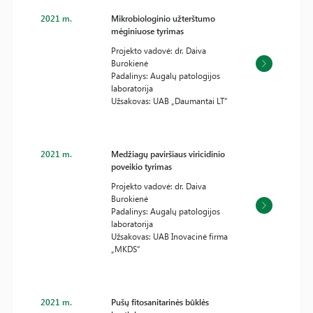
2021 m.
Mikrobiologinio užterštumo
mėginiuose tyrimas
Projekto vadovė: dr. Daiva
Burokienė
Padalinys: Augalų patologijos
laboratorija
Užsakovas: UAB „Daumantai LT“
2021 m.
Medžiagų paviršiaus viricidinio
poveikio tyrimas
Projekto vadovė: dr. Daiva
Burokienė
Padalinys: Augalų patologijos
laboratorija
Užsakovas: UAB Inovacinė firma
„MKDS“
2021 m.
Pušų fitosanitarinės būklės