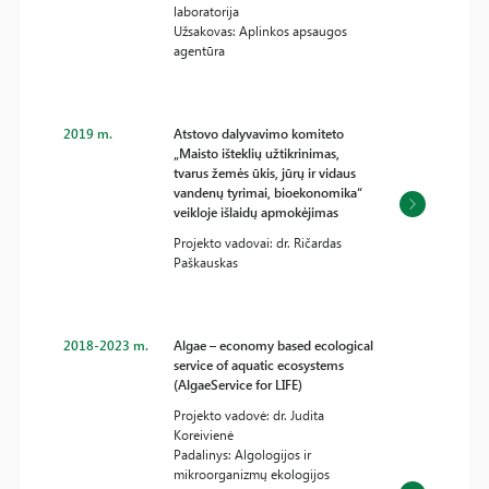
laboratorija
Užsakovas: Aplinkos apsaugos
agentūra
2019 m.
Atstovo dalyvavimo komiteto
„Maisto išteklių užtikrinimas,
tvarus žemės ūkis, jūrų ir vidaus
vandenų tyrimai, bioekonomika“
veikloje išlaidų apmokėjimas
Projekto vadovai: dr. Ričardas
Paškauskas
2018-2023 m.
Algae – economy based ecological
service of aquatic ecosystems
(AlgaeService for LIFE)
Projekto vadovė: dr. Judita
Koreivienė
Padalinys: Algologijos ir
mikroorganizmų ekologijos