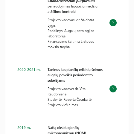
Chondrostereum purpureum
panaudojimas lapuočių medžių
atžėlimo kontrolei
Projekto vadovas: dr. Vaidotas
Lygis
Padalinys: Augalų patologijos
laboratorija
Finansavimo šaltinis: Lietuvos
mokslo taryba
2020-2021 m.
Taninus kaupiančių erikinių šeimos
augalų poveikis periodontito
sukėlėjams
Projekto vadovė: dr. Vita
Raudonienė
Studentė: Roberta Česokaitė
Projekto viešinimas
2019 m.
Naftą oksiduojančių
mikroorganizmų (NOM)