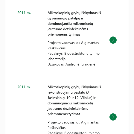
2011 m.
Mikroskopinių grybų išskyrimas iš
gyvenamųjų patalpų ir
dominuojančių mikromicetų
jautrumo dezinfekcinėms
priemonėms tyrimas
Projekto vadovas: dr. Algimantas
Paškevičius
Padalinys: Biodestruktorių tyrimo
laboratorija
Užsakovas: Audronė Tunikienė
2011 m.
Mikroskopinių grybų išskyrimas iš
rekonstruojamų pastatų (J.
Jasinskio g. 10 ir 12, Vilnius) ir
dominuojančių mikromicetų
jautrumo dezinfekcinėms
priemonėms tyrimas
Projekto vadovas: dr. Algimantas
Paškevičius
Padalinys: Biodestruktorių tyrimo